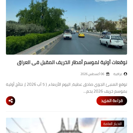
المرحلة الابتدائية
المرحلة المتوسطة
المرحلة الاعدادية
الجامعات
توقعات أولية لموسم أمطار الخريف المقبل في العراق
اخبار وقرارات وزارة التعليم
العالي
عراقية
06 أغسطس 2026
استمارة القبول المركزي
توقع المنبئ الجوي صادق عطية، اليوم الأربعاء، ( 5 آب 2026 )، نتائج أولية
بموسم خريف 2026 يحم…
نتائج القبول المركزي
قراءة المزيد
الطقس
العطل
الاخبار العامة