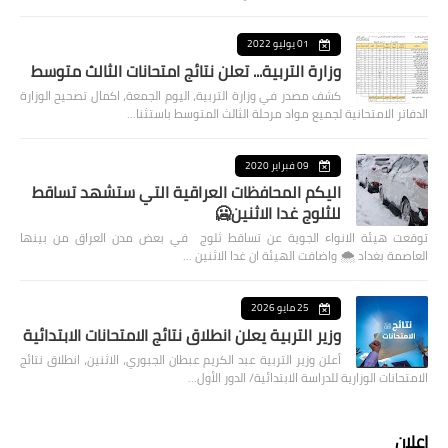
01 يوليو 2022
وزارة التربية... تعلن نتائج امتحانات الثالث متوسط
كشف مصدر في وزارة التربية، اليوم الجمعة، اكمال تصحيح الوزارة
الدفاتر الامتحانية لجميع مواد مرحلة الثالث المتوسط باستثنا…
09 فبراير 2020
اليكم المحافظات العراقية التي ستشهد تساقط
للثلوج غدا الاثنين🥶
توقعت هيئة الانواء الجوية عن تساقط ثلوج في بعض مدن العراق من بينها
العاصمة بغداد ⁦🌨️⁩ واضافت الهيئة ان غدا الاثنين …
25 مايو 2026
وزير التربية يعلن انطلاق نتائج الامتحانات الابتدائية
أعلن وزير التربية عبد الكريم عبطان الجبوري، الاثنين، انطلاق نتائج
الامتحانات الوزارية للدراسة الابتدائية/ الدور الأول…
اعلان