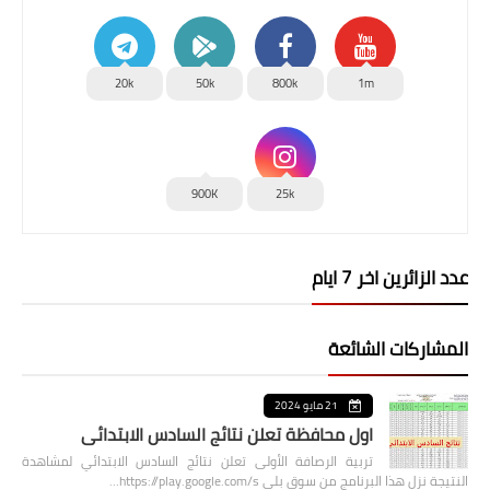
20k
50k
800k
1m
900K
25k
عدد الزائرين اخر 7 ايام
المشاركات الشائعة
21 مايو 2024
اول محافظة تعلن نتائج السادس الابتدائي
تربية الرصافة الأولى تعلن نتائج السادس الابتدائي لمشاهدة
النتيجة نزل هذا البرنامج من سوق بلي https://play.google.com/s…