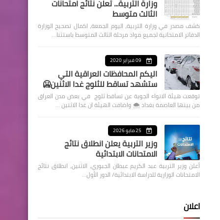
وزارة التربية... تعلن نتائج امتحانات
الثالث متوسط
كشف مصدر في وزارة التربية، اليوم الجمعة، اكمال تصحيح الوزارة
الدفاتر الامتحانية لجميع مواد مرحلة الثالث المتوسط باستثنا…
09 فبراير 2020
اليكم المحافظات العراقية التي
ستشهد تساقط للثلوج غدا الاثنين🥶
توقعت هيئة الانواء الجوية عن تساقط ثلوج في بعض مدن العراق
من بينها العاصمة بغداد ⁦🌨️⁩ واضافت الهيئة ان غدا الاثنين …
25 مايو 2026
وزير التربية يعلن انطلاق نتائج
الامتحانات الابتدائية
أعلن وزير التربية عبد الكريم عبطان الجبوري، الاثنين، انطلاق نتائج
الامتحانات الوزارية للدراسة الابتدائية/ الدور الأول…
اعلان