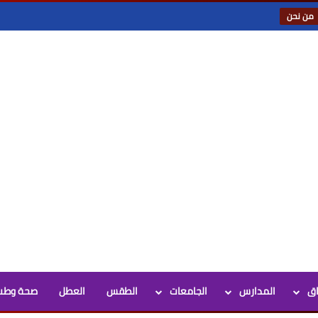
من نحن
اق
المدارس
الجامعات
الطقس
العطل
صحة وطب