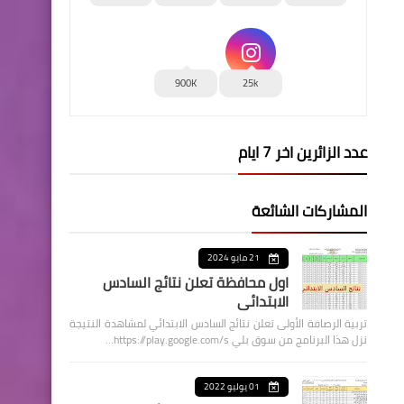
900K
25k
عدد الزائرين اخر 7 ايام
المشاركات الشائعة
21 مايو 2024
اول محافظة تعلن نتائج السادس
الابتدائي
تربية الرصافة الأولى تعلن نتائج السادس الابتدائي لمشاهدة النتيجة
نزل هذا البرنامج من سوق بلي https://play.google.com/s…
01 يوليو 2022