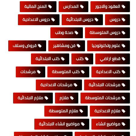
العقود والاجور
المدارس
المنح المالية
دروس
دروس الابتدائية
دروس الاعدادية
دروس المتوسطة
صحة وطب
علوم وتكنولوجيا
فن ومشاهير
قروض وسلف
قطع اراضي
كتب
كتب الابتدائية
كتب الاعدادية
كتب المتوسطة
مرشحات
مرشحات الابتدائية
مرشحات الاعدادية
مرشحات المتوسطة
ملازم
ملازم الابتدائية
ملازم الاعدادية
ملازم المتوسطة
مواضيع انشاء
مواضيع انشاء الابتدائية