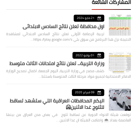
المشاركات الشائعة
21 مايو 2024
اول محافظة تعلن نتائج السادس الابتدائي
تربية الرصافة الأولى تعلن نتائج السادس الابتدائي لمشاهدة
النتيجة نزل هذا البرنامج من سوق بلي https://play.google.com/s…
01 يوليو 2022
وزارة التربية... تعلن نتائج امتحانات الثالث متوسط
كشف مصدر في وزارة التربية، اليوم الجمعة، اكمال تصحيح الوزارة
الدفاتر الامتحانية لجميع مواد مرحلة الثالث المتوسط باستثنا…
09 فبراير 2020
اليكم المحافظات العراقية التي ستشهد تساقط
للثلوج غدا الاثنين🥶
توقعت هيئة الانواء الجوية عن تساقط ثلوج في بعض مدن العراق من بينها
العاصمة بغداد ⁦🌨️⁩ واضافت الهيئة ان غدا الاثنين …