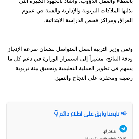
المرحلة الابتدائية
بالعطاء والعمل الدؤوب، وأشاد بالجهود الكبيرة التي
بذلتها الملاكات التربوية والإدارية والفنية في عموم
المرحلة المتوسطة
العراق ومراكز فحص الدراسة الابتدائية.
المرحلة الاعدادية
مرشحات
وثمن وزير التربية العمل المتواصل لضمان سرعة الإنجاز
المرحلة الابتدائية
ودقة النتائج، مشيراً إلى استمرار الوزارة في دعم كل ما
يسهم في تطوير العملية التعليمية وتحقيق بيئة تربوية
المرحلة المتوسطة
رصينة ومحفزة على النجاح والتميز.
المرحلة الاعدادية
كتب مدرسية
📢 تابعنا وابقَ على اطلاع دائم 👇
المرحلة الابتدائية
المرحلة المتوسطة
تيليجرام:
https://t.me/iraqjobs2019