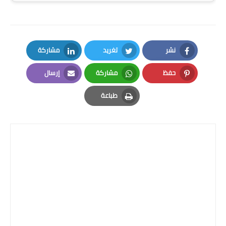
المرحلة الابتدائية
المرحلة المتوسطة
نشر
تغريد
مشاركة
المرحلة الاعدادية
LinkedIn
Twitter
Facebook
حفظ
مشاركة
إرسال
الجامعات
Email
Whatsapp
Pinterest
طباعة
اخبار وقرارات وزارة التعليم
Print
العالي
استمارة القبول المركزي
نتائج القبول المركزي
الطقس
العطل