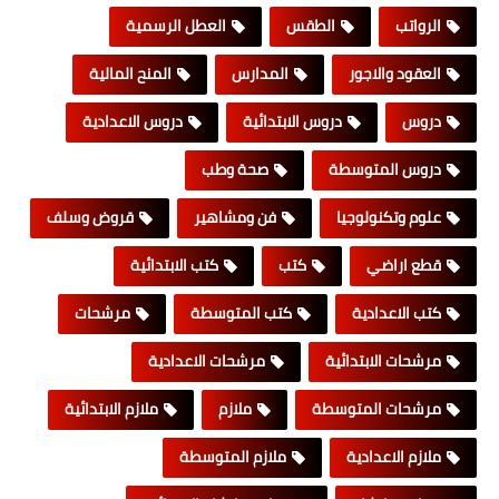
الرواتب
الطقس
العطل الرسمية
العقود والاجور
المدارس
المنح المالية
دروس
دروس الابتدائية
دروس الاعدادية
دروس المتوسطة
صحة وطب
علوم وتكنولوجيا
فن ومشاهير
قروض وسلف
قطع اراضي
كتب
كتب الابتدائية
كتب الاعدادية
كتب المتوسطة
مرشحات
مرشحات الابتدائية
مرشحات الاعدادية
مرشحات المتوسطة
ملازم
ملازم الابتدائية
ملازم الاعدادية
ملازم المتوسطة