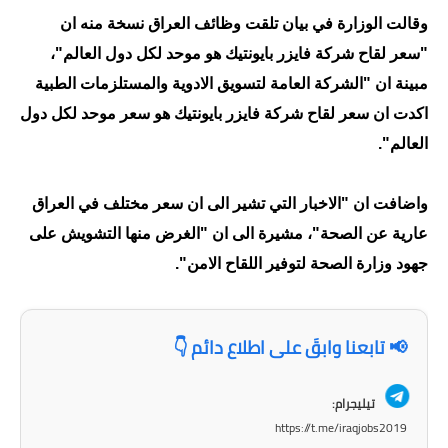
وقالت الوزارة في بيان تلقت وظائف العراق نسخة منه ان
الاخبار الاقتصادية
"سعر لقاح شركة فايزر بايونتيك هو موحد لكل دول العالم"،
الاخبار الرياضية
مبينة ان "الشركة العامة لتسويق الادوية والمستلزمات الطبية
اكدت ان سعر لقاح شركة فايزر بايونتيك هو سعر موحد لكل دول
المدارس
العالم".
اخبار وقرارات وزارة التربية
واضافت ان "الاخبار التي تشير الى ان سعر مختلف في العراق
نتائج الامتحانات
عارية عن الصحة"، مشيرة الى ان "الغرض منها التشويش على
المرحلة الابتدائية
جهود وزارة الصحة لتوفير اللقاح الامن".
المرحلة المتوسطة
📢 تابعنا وابقَ على اطلاع دائم 👇
المرحلة الاعدادية
اسئلة وزارية
تيليجرام:
https://t.me/iraqjobs2019