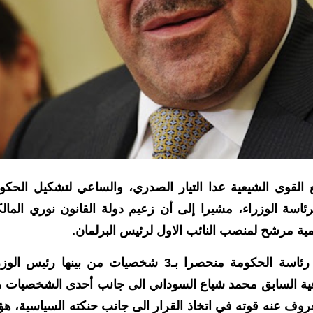
لقوى الشيعية عدا التيار الصدري، والساعي لتشكيل الحكو
اسة الوزراء، مشيرا إلى أن زعيم دولة القانون نوري المال
 مرشح لمنصب النائب الاول لرئيس البرلمان.
وأوضح المصدر، ، انه "التنافس بات على منصب رئاسة الحكومة منحصرا بـ3 شخصيات من بينها رئيس 
اعية السابق محمد شياع السوداني الى جانب أحدى الشخصيات 
روف عنه قوته في اتخاذ القرار الى جانب حنكته السياسية، هؤل