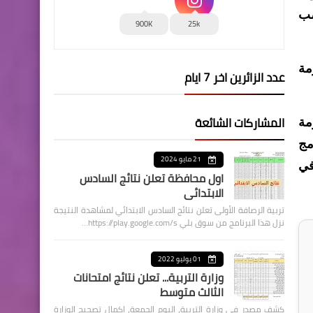
صب
900K
25k
مة
عدد الزائرين اخر 7 ايام
المشاركات الشائعة
مة
مج
21 مايو 2024
في
اول محافظة تعلن نتائج السادس
الابتدائي
تربية الرصافة الأولى تعلن نتائج السادس الابتدائي لمشاهدة النتيجة
نزل هذا البرنامج من سوق بلي https://play.google.com/s…
01 يوليو 2022
وزارة التربية... تعلن نتائج امتحانات
الثالث متوسط
كشف مصدر في وزارة التربية، اليوم الجمعة، اكمال تصحيح الوزارة