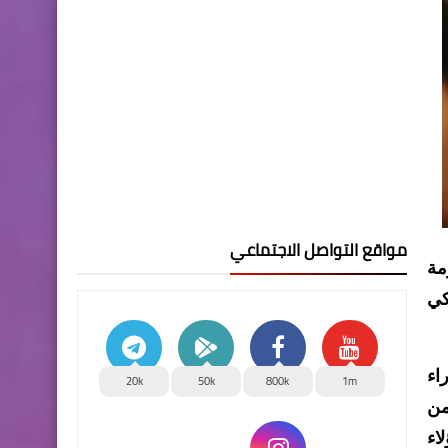
مواقع التواصل الاجتماعي
مة
كي
الوزراء
20k
50k
800k
1m
من
اء