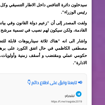
سيدخلون دائرة التنافس داخل الاطار التنسيقي وك
رئيس الوزراء".
ولفت المصدر إلى أن "زعيم دولة القانون وفي بيانه
القادمة، ولكن سيكون لهم نصيب في تسمية مرشح عن
واشار الى انه "هناك ثلاثة سيناريوهات قابلة للت
مصطفى الكاظمي في حال اتفق الكورد على برهم 
حكومي عملي ومقتضب و أسقف زمنية وأولويات، مع
الادارة".
📢 تابعنا وابقَ على اطلاع دائم 👇
تيليجرام:
https://t.me/iraqjobs2019