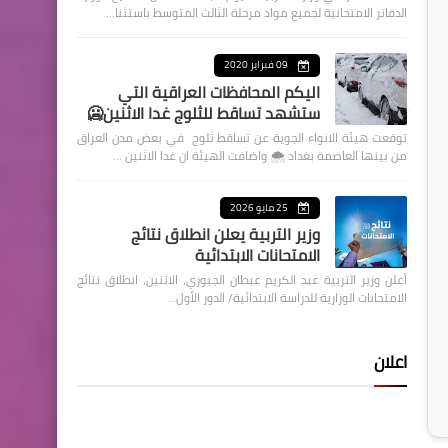
الدفاتر الامتحانية لجميع مواد مرحلة الثالث المتوسط باستثنا…
09 فبراير 2020
اليكم المحافظات العراقية التي
ستشهد تساقط للثلوج غدا الاثنين🥶
توقعت هيئة الانواء الجوية عن تساقط ثلوج في بعض مدن العراق
من بينها العاصمة بغداد ⁦🌨️⁩ واضافت الهيئة ان غدا الاثنين …
25 مايو 2026
وزير التربية يعلن انطلاق نتائج
الامتحانات الابتدائية
أعلن وزير التربية عبد الكريم عبطان الجبوري، الاثنين، انطلاق نتائج
الامتحانات الوزارية للدراسة الابتدائية/ الدور الأول…
اعلان