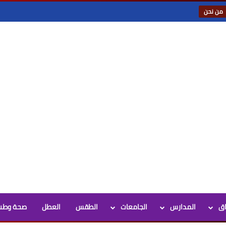
من نحن
اق
المدارس
الجامعات
الطقس
العطل
صحة وطب