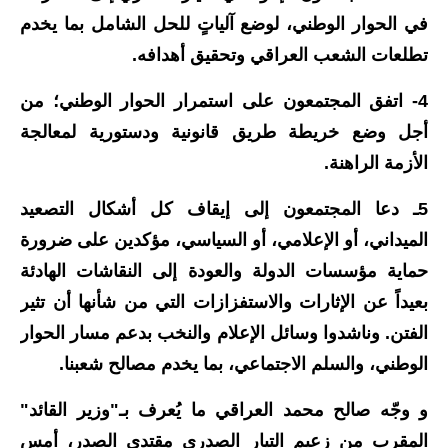
في الحوار الوطني، لوضع آلياتٍ للحل الشامل بما يخدم
المرحلة الابتدائية
تطلعات الشعب العراقي وتحقيق أهدافه.
المرحلة المتوسطة
4- اتفق المجتمعون على استمرار الحوار الوطني؛ من
المرحلة الاعدادية
أجل وضع خريطة طريق قانونية ودستورية لمعالجة
الأزمة الراهنة.
الجامعات
5ـ دعا المجتمعون إلى إيقاف كل أشكال التصعيد
اخبار وقرارات وزارة التعليم
العالي
الميداني، أو الإعلامي، أو السياسي، مؤكدين على ضرورة
حماية مؤسسات الدولة والعودة إلى النقاشات الهادئة
استمارة القبول المركزي
بعيداً عن الإثارات والاستفزازات التي من شأنها أن تثير
نتائج القبول المركزي
الفتن. وناشدوا وسائل الإعلام والنخب بدعم مسار الحوار
الوطني، والسلم الاجتماعي، بما يخدم مصالح شعبنا.
الطقس
و وجّه صالح محمد العراقي ما يُعرف بـ"وزير القائد"
العطل
المقرب من زعيم التيار الصدري مقتدى الصدر، أمس