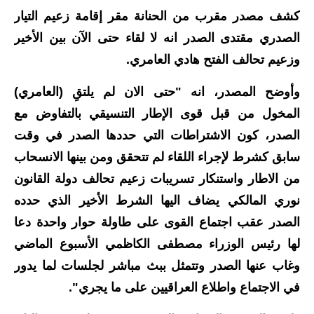
كشف مصدر مقرب من الحنانة مقر إقامة زعيم التيار
الاخبار الاقتصادية
الصدري مقتدى الصدر انه لا لقاء حتى الآن بين الأخير
الاخبار الرياضية
وزعيم تحالف الفتح هادي العامري.
المدارس
وأوضح المصدر، انه "حتى الان لم يلتقِ (العامري)
المخول من قبل قوى الإطار التنسيقي بالتفاوض مع
اخبار وقرارات وزارة التربية
الصدر، كون الاشتراطات التي حددها الصدر في وقت
نتائج الامتحانات
سابق كشرط لإجراء اللقاء لم تتحقق ومن بينها الانسحاب
من الاطار واستنكار تسريبات زعيم تحالف دولة القانون
المرحلة الابتدائية
نوري المالكي يضاف اليها الشرط الأخير الذي حدده
المرحلة المتوسطة
الصدر عقب اجتماع القوى على طاولة حوار واحدة دعا
لها رئيس الوزراء مصطفى الكاظمي الأسبوع الماضي
المرحلة الاعدادية
وغاب عنها الصدر وتتمثل ببث مباشر لجلسات لما يدور
اسئلة وزارية
في الاجتماع واطلاع العراقيين على ما يجري".