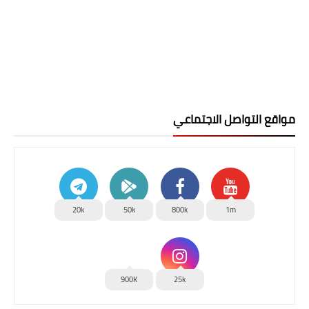
مواقع التواصل الاجتماعي
20k
50k
800k
1m
900K
25k