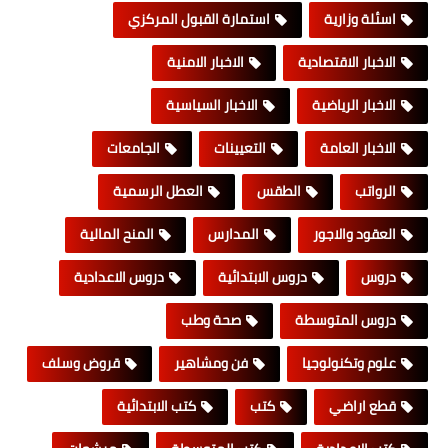
اسئلة وزارية
استمارة القبول المركزي
الاخبار الاقتصادية
الاخبار الامنية
الاخبار الرياضية
الاخبار السياسية
الاخبار العامة
التعيينات
الجامعات
الرواتب
الطقس
العطل الرسمية
العقود والاجور
المدارس
المنح المالية
دروس
دروس الابتدائية
دروس الاعدادية
دروس المتوسطة
صحة وطب
علوم وتكنولوجيا
فن ومشاهير
قروض وسلف
قطع اراضي
كتب
كتب الابتدائية