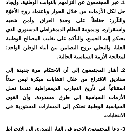
1ـ عبر المجتمعون عن التزامهم بالثوابت الوطنية، وإيجاد
المرحلة الاعدادية
حل لكل الأزمات من خلال الحوار وباعتماد روح الأخوّة
ملازم دراسية
والتآزر؛ حفاظاً على وحدة العراق وأمن شعبه
واستقراره، وديمومة النظام الديمقراطي الدستوري الذي
المرحلة الابتدائية
يحتكم إليه الجميع، والتأكيد على تغليب المصالح الوطنية
المرحلة المتوسطة
العليا، والتحلي بروح التضامن بين أبناء الوطن الواحد؛
لمعالجة الأزمة السياسية الحالية.
المرحلة الاعدادية
2ـ أشار المجتمعون إلى أن الاحتكام مرة جديدة إلى
دروس
صناديق الاقتراع من خلال انتخابات مبكرة ليس حدثاً
المرحلة الابتدائية
استثنائياً في تأريخ التجارب الديمقراطية عندما تصل
الأزمات السياسية إلى طرق مسدودة، وأن القوى
المرحلة المتوسطة
السياسية الوطنية تحتكم إلى المسارات الدستورية في
المرحلة الاعدادية
الانتخابات.
مواضيع انشاء
3- دعا المجتمعون الإخوة في التيار الصدري إلى الانخراط