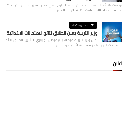
توقعت هيئة الانواء الجوية عن تساقط ثلوج في بعض مدن العراق من بينها
العاصمة بغداد ⁦🌨️⁩ واضافت الهيئة ان غدا الاثنين …
25 مايو 2026
وزير التربية يعلن انطلاق نتائج الامتحانات الابتدائية
أعلن وزير التربية عبد الكريم عبطان الجبوري، الاثنين، انطلاق نتائج
الامتحانات الوزارية للدراسة الابتدائية/ الدور الأول…
اعلان