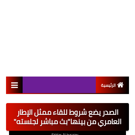
الرئيسية
التعيينات
الصدر يضع شروط للقاء ممثل الإطار
اخبار القطاع العام
العامري من بينها"بث مباشر لجلسته"
اخبار القطاع الخاص
Ekhlas Al husainy