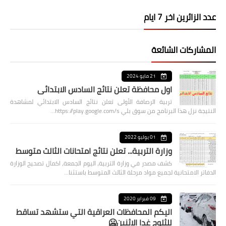
عدد الزائرين اخر 7 ايام
المشاركات الشائعة
21 مايو 2024
اول محافظة تعلن نتائج السادس الابتدائي
تربية الرصافة الأولى تعلن نتائج السادس الابتدائي لمشاهدة
النتيجة نزل هذا البرنامج من سوق بلي https://play.google.com/s…
01 يوليو 2022
وزارة التربية... تعلن نتائج امتحانات الثالث متوسط
كشف مصدر في وزارة التربية، اليوم الجمعة، اكمال تصحيح الوزارة
الدفاتر الامتحانية لجميع مواد مرحلة الثالث المتوسط باستثنا…
09 فبراير 2020
اليكم المحافظات العراقية التي ستشهد تساقط
للثلوج غدا الاثنين🥶