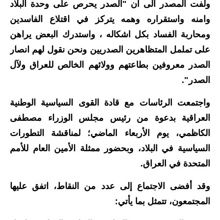
المرحلة الابتدائية
ولفت المصدر الى ان "الصدر يحرص على وحدة البلاد
وامنه واستقراره وهمه يتركز في اقتلاع الفاسدين
المرحلة المتوسطة
ومحاربة الفساد بكل اشكاله ، واستدرك البعض يراهن
المرحلة الاعدادية
على تململ المتظاهرين الصدريين ونحن نقول لهم انصار
الصدر معروفين بطاعتهم وولائهم الخالص للعراق ولآل
مرشحات
الصدر".
المرحلة الابتدائية
واجتمعت الرئاسات مع قادة القوى السياسية الوطنية
المرحلة المتوسطة
العراقية بدعوة من رئيس مجلس الوزراء مصطفى
الكاظمي، يوم الأربعاء الماضي؛ لمناقشة التطورات
المرحلة الاعدادية
السياسية في البلاد، وبحضور ممثلة الأمين العام للأمم
كتب مدرسية
المتحدة في العراق.
المرحلة الابتدائية
وقد أفضى الاجتماع إلى عدد من النقاط، اتفق عليها
المجتمعون، تتمثل بما يأتي:
المرحلة المتوسطة