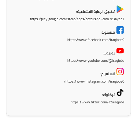
المرحلة الابتدائية
تطبيق الرعاية الاجتماعية:
https://play.google.com/store/apps/details?id=com.re3ayah1
المرحلة المتوسطة
فيسبوك:
المرحلة الاعدادية
https://www.facebook.com/iraqjobs9
الجامعات
يوتيوب:
https://www.youtube.com/@iraqjobs
اخبار وقرارات وزارة التعليم
العالي
انستغرام:
https://www.instagram.com/iraqjobs0/
استمارة القبول المركزي
تيكتوك:
نتائج القبول المركزي
https://www.tiktok.com/@iraqjobs
الطقس
العطل