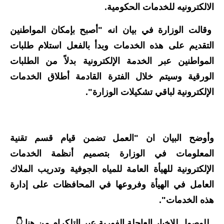
الالكترونيه للخدمات الحكومية.
الاخبار الاقتصادية
وقالت الوزارة في بيان انه "أصبح بإمكان المواطنين
الاخبار الرياضية
التقديم على هذه الخدمات وبدأ بالفعل استلام طلبات
المواطنين عبر الخدمة الإلكترونية بدلاً من الطلبات
المدارس
الورقية وسيتم خلال الفترة القادمة أطلاق الخدمات
اخبار وقرارات وزارة التربية
الإلكترونية لباقي تشكيلات الوزارة".
نتائج الامتحانات
المرحلة الابتدائية
وأوضح البيان ان "العمل تضمن قيام قسم تقنية
المعلومات في الوزارة بتصميم أنظمة الخدمات
المرحلة المتوسطة
الإلكترونية للهيأة العامة للمياه الجوفية وتدريب الملاك
المرحلة الاعدادية
العامل في الهيأة وفروعها في المحافظات على إدارة
هذه الخدمات".
اسئلة وزارية
للوصول للاخبار العاجلة الفورية عبر التلكرام من هنا 👇