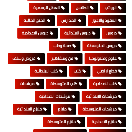
الرواتب
الطقس
العطل الرسمية
العقود والاجور
المدارس
المنح المالية
دروس
دروس الابتدائية
دروس الاعدادية
دروس المتوسطة
صحة وطب
علوم وتكنولوجيا
فن ومشاهير
قروض وسلف
قطع اراضي
كتب
كتب الابتدائية
كتب الاعدادية
كتب المتوسطة
مرشحات
مرشحات الابتدائية
مرشحات الاعدادية
مرشحات المتوسطة
ملازم
ملازم الابتدائية
ملازم الاعدادية
ملازم المتوسطة