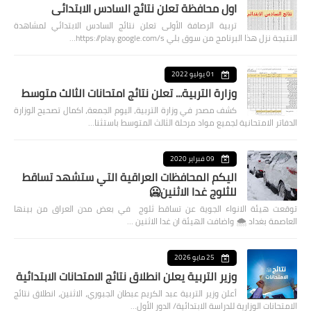
اول محافظة تعلن نتائج السادس الابتدائي
تربية الرصافة الأولى تعلن نتائج السادس الابتدائي لمشاهدة
النتيجة نزل هذا البرنامج من سوق بلي https://play.google.com/s…
01 يوليو 2022
وزارة التربية... تعلن نتائج امتحانات الثالث متوسط
كشف مصدر في وزارة التربية، اليوم الجمعة، اكمال تصحيح الوزارة
الدفاتر الامتحانية لجميع مواد مرحلة الثالث المتوسط باستثنا…
09 فبراير 2020
اليكم المحافظات العراقية التي ستشهد تساقط
للثلوج غدا الاثنين🥶
توقعت هيئة الانواء الجوية عن تساقط ثلوج في بعض مدن العراق من بينها
العاصمة بغداد ⁦🌨️⁩ واضافت الهيئة ان غدا الاثنين …
25 مايو 2026
وزير التربية يعلن انطلاق نتائج الامتحانات الابتدائية
أعلن وزير التربية عبد الكريم عبطان الجبوري، الاثنين، انطلاق نتائج
الامتحانات الوزارية للدراسة الابتدائية/ الدور الأول…