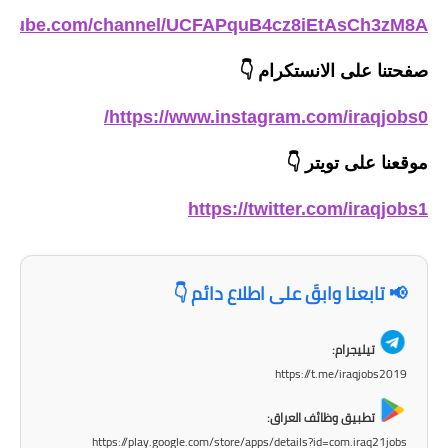
المرحلة الاعدادية
outube.com/channel/UCFAPquB4cz8iEtAsCh3zM8A
ملازم دراسية
صفحتنا على الانستكرام
👇
المرحلة الابتدائية
https://www.instagram.com/iraqjobs0/
المرحلة المتوسطة
موقعنا على تويتر
👇
المرحلة الاعدادية
https://twitter.com/iraqjobs1
دروس
📢 تابعنا وابقَ على اطلاع دائم 👇
المرحلة الابتدائية
المرحلة المتوسطة
تيليجرام:
https://t.me/iraqjobs2019
المرحلة الاعدادية
تطبيق وظائف العراق:
مواضيع انشاء
https://play.google.com/store/apps/details?id=com.iraq21jobs