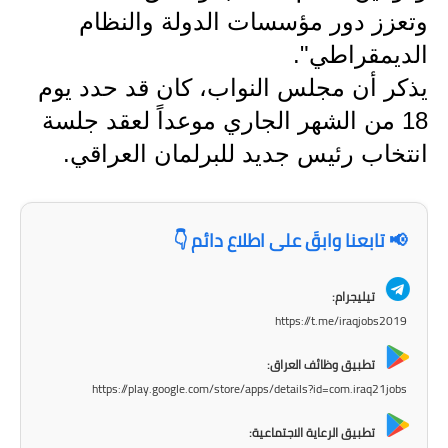
المرحلة الاعدادية
وتعزز دور مؤسسات الدولة والنظام
الديمقراطي".
ملازم دراسية
يذكر أن مجلس النواب، كان قد حدد يوم
المرحلة الابتدائية
18 من الشهر الجاري موعداً لعقد جلسة
المرحلة المتوسطة
انتخاب رئيس جديد للبرلمان العراقي.
المرحلة الاعدادية
📢 تابعنا وابقَ على اطلاع دائم 👇
دروس
المرحلة الابتدائية
تيليجرام:
https://t.me/iraqjobs2019
المرحلة المتوسطة
تطبيق وظائف العراق:
المرحلة الاعدادية
https://play.google.com/store/apps/details?id=com.iraq21jobs
مواضيع انشاء
تطبيق الرعاية الاجتماعية: