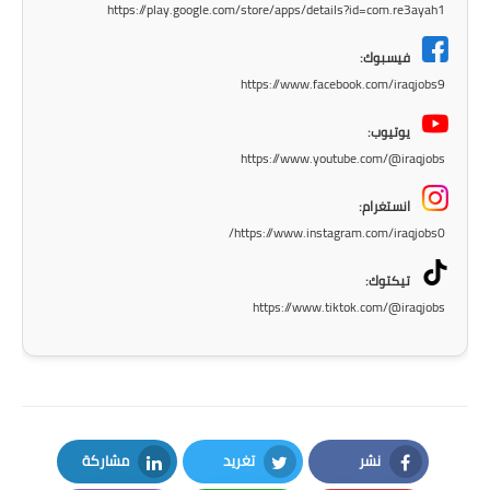
https://play.google.com/store/apps/details?id=com.re3ayah1
المرحلة الابتدائية
فيسبوك:
المرحلة المتوسطة
https://www.facebook.com/iraqjobs9
المرحلة الاعدادية
يوتيوب:
https://www.youtube.com/@iraqjobs
الجامعات
انستغرام:
اخبار وقرارات وزارة التعليم
https://www.instagram.com/iraqjobs0/
العالي
تيكتوك:
استمارة القبول المركزي
https://www.tiktok.com/@iraqjobs
نتائج القبول المركزي
الطقس
العطل
نشر
تغريد
مشاركة
LinkedIn
Twitter
Facebook