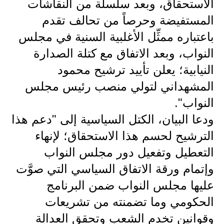
المرحلة الابتدائية
الاستحقاق، وبعد سلسلة من النقاشات
المستفيضة وحرصاً من تحالف تقدم
المرحلة المتوسطة
باعتباره ممثِّل الأغلبية السنية في مجلس
المرحلة الاعدادية
النواب، وبعد الاتفاق مع كتلة الصدارة
النيابية؛ يعلن تأييد ترشيح محمود
مرشحات
المشهداني لتولي منصب رئيس مجلس
المرحلة الابتدائية
النواب".
المرحلة المتوسطة
ودعا البيان، الكتل السياسية إلى "دعم هذا
الترشيح لحسم هذا الاستحقاق؛ لإنهاء
المرحلة الاعدادية
التعطيل وتفعيل دور مجلس النواب
كتب مدرسية
وإتمام ورقة الاتفاق السياسي التي صوَّت
عليها مجلس النواب ضمن البرنامج
المرحلة الابتدائية
الحكومي وما تضمنته من تشريعات
المرحلة المتوسطة
وقوانين تخدم الشعب وتحقق العدالة