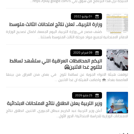
النتيجة نزل هذا البرنامج من سوق بلي https://play.google.com/s…
01 يوليو 2022
وزارة التربية... تعلن نتائج امتحانات الثالث متوسط
كشف مصدر في وزارة التربية، اليوم الجمعة، اكمال تصحيح الوزارة
الدفاتر الامتحانية لجميع مواد مرحلة الثالث المتوسط باستثنا…
09 فبراير 2020
اليكم المحافظات العراقية التي ستشهد تساقط
للثلوج غدا الاثنين🥶
توقعت هيئة الانواء الجوية عن تساقط ثلوج في بعض مدن العراق من بينها
العاصمة بغداد ⁦🌨️⁩ واضافت الهيئة ان غدا الاثنين …
25 مايو 2026
وزير التربية يعلن انطلاق نتائج الامتحانات الابتدائية
أعلن وزير التربية عبد الكريم عبطان الجبوري، الاثنين، انطلاق نتائج
الامتحانات الوزارية للدراسة الابتدائية/ الدور الأول…