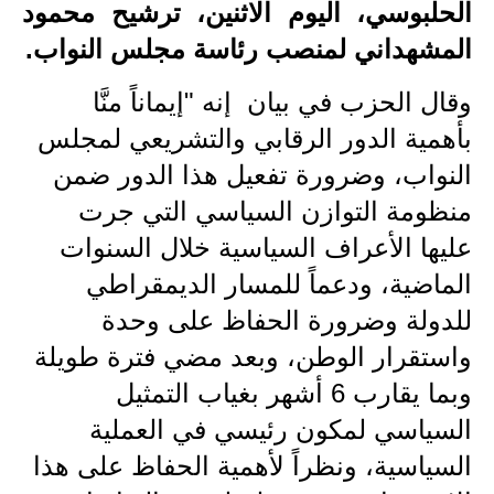
الحلبوسي، اليوم الاثنين، ترشيح محمود
الاخبار الاقتصادية
المشهداني لمنصب رئاسة مجلس النواب.
الاخبار الرياضية
وقال الحزب في بيان إنه "إيماناً منَّا
بأهمية الدور الرقابي والتشريعي لمجلس
المدارس
النواب، وضرورة تفعيل هذا الدور ضمن
اخبار وقرارات وزارة التربية
منظومة التوازن السياسي التي جرت
نتائج الامتحانات
عليها الأعراف السياسية خلال السنوات
الماضية، ودعماً للمسار الديمقراطي
المرحلة الابتدائية
للدولة وضرورة الحفاظ على وحدة
المرحلة المتوسطة
واستقرار الوطن، وبعد مضي فترة طويلة
وبما يقارب 6 أشهر بغياب التمثيل
المرحلة الاعدادية
السياسي لمكون رئيسي في العملية
اسئلة وزارية
السياسية، ونظراً لأهمية الحفاظ على هذا