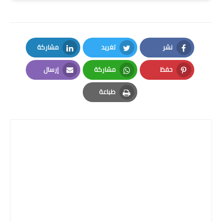
المرحلة الابتدائية
المرحلة المتوسطة
نشر
تغريد
مشاركة
المرحلة الاعدادية
LinkedIn
Twitter
Facebook
حفظ
مشاركة
إرسال
الجامعات
Email
Whatsapp
Pinterest
طباعة
اخبار وقرارات وزارة التعليم
Print
العالي
استمارة القبول المركزي
نتائج القبول المركزي
الطقس
العطل