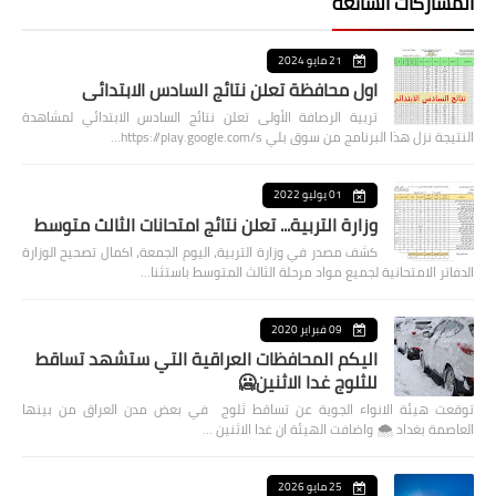
المشاركات الشائعة
21 مايو 2024
اول محافظة تعلن نتائج السادس الابتدائي
تربية الرصافة الأولى تعلن نتائج السادس الابتدائي لمشاهدة
النتيجة نزل هذا البرنامج من سوق بلي https://play.google.com/s…
01 يوليو 2022
وزارة التربية... تعلن نتائج امتحانات الثالث متوسط
كشف مصدر في وزارة التربية، اليوم الجمعة، اكمال تصحيح الوزارة
الدفاتر الامتحانية لجميع مواد مرحلة الثالث المتوسط باستثنا…
09 فبراير 2020
اليكم المحافظات العراقية التي ستشهد تساقط
للثلوج غدا الاثنين🥶
توقعت هيئة الانواء الجوية عن تساقط ثلوج في بعض مدن العراق من بينها
العاصمة بغداد ⁦🌨️⁩ واضافت الهيئة ان غدا الاثنين …
25 مايو 2026