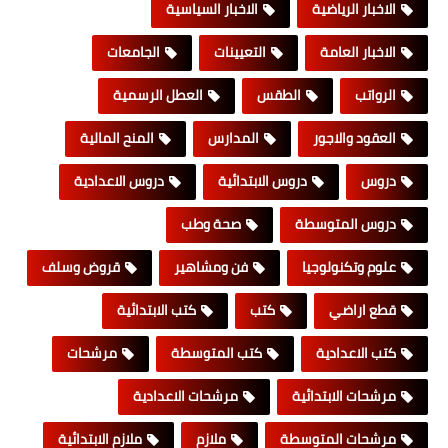
الاخبار الرياضية
الاخبار السياسية
الاخبار العامة
التعيينات
الجامعات
الرواتب
الطقس
العطل الرسمية
العقود والاجور
المدارس
المنح المالية
دروس
دروس الابتدائية
دروس الاعدادية
دروس المتوسطة
صحة وطب
علوم وتكنولوجيا
فن ومشاهير
قروض وسلف
قطع اراضي
كتب
كتب الابتدائية
كتب الاعدادية
كتب المتوسطة
مرشحات
مرشحات الابتدائية
مرشحات الاعدادية
مرشحات المتوسطة
ملازم
ملازم الابتدائية