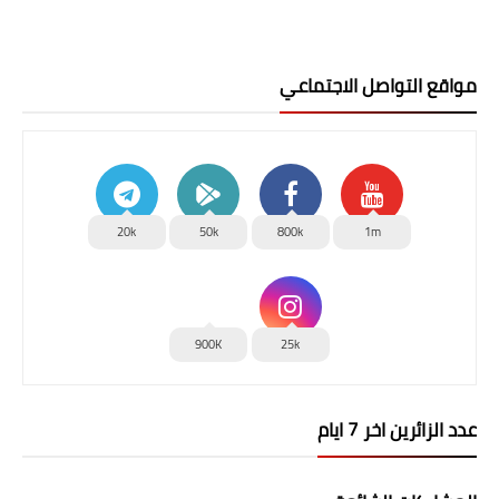
مواقع التواصل الاجتماعي
20k
50k
800k
1m
900K
25k
عدد الزائرين اخر 7 ايام