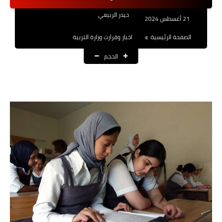
نتائج التعيينات
حيدر الربيعي
21 أغسطس 2024
العقود والاجور اليومية
الصفحة الرئيسية
اخبار وقرارت وزارة التربية
الحجم
الرواتب والقروض
الرواتب
القروض والسلف
المنح المالية
قطع الاراضي
اخبار العراق
الاخبار السياسية
الاخبار الامنية