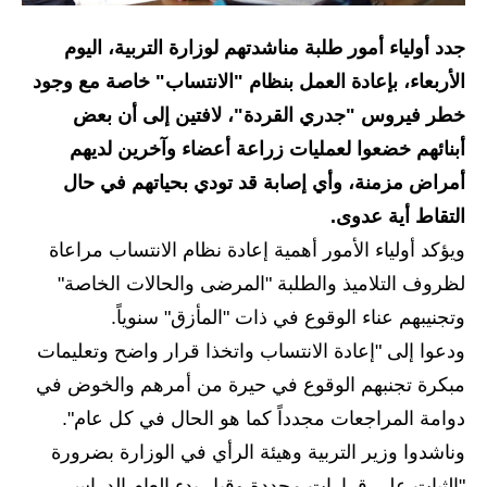
الاخبار الاقتصادية
جدد أولياء أمور طلبة مناشدتهم لوزارة التربية، اليوم
الأربعاء، بإعادة العمل بنظام "الانتساب" خاصة مع وجود
الاخبار الرياضية
خطر فيروس "جدري القردة"، لافتين إلى أن بعض
المدارس
أبنائهم خضعوا لعمليات زراعة أعضاء وآخرين لديهم
أمراض مزمنة، وأي إصابة قد تودي بحياتهم في حال
اخبار وقرارات وزارة التربية
التقاط أية عدوى.
نتائج الامتحانات
ويؤكد أولياء الأمور أهمية إعادة نظام الانتساب مراعاة
لظروف التلاميذ والطلبة "المرضى والحالات الخاصة"
المرحلة الابتدائية
وتجنيبهم عناء الوقوع في ذات "المأزق" سنوياً.
المرحلة المتوسطة
ودعوا إلى "إعادة الانتساب واتخذا قرار واضح وتعليمات
مبكرة تجنبهم الوقوع في حيرة من أمرهم والخوض في
المرحلة الاعدادية
دوامة المراجعات مجدداً كما هو الحال في كل عام".
اسئلة وزارية
وناشدوا وزير التربية وهيئة الرأي في الوزارة بضرورة
"الثبات على قرارات محددة وقبل بدء العام الدراسي