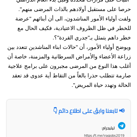
المرحلة الابتدائية
حرصا على مستقبل أولادهم بالذات المرضى منهم".
المرحلة المتوسطة
ولفت أولياء الأمور المناشدون، الى أن أبنائهم "عرضة
للخطر في ظل الظروف الاعتيادية، فكيف الحال مع
المرحلة الاعدادية
خطر داهم يتمثل بـ"جدري القردة"؟.
مرشحات
ويوضح أولياء الأمور، أن "حالات ابناء المناشدين تتعدد بين
المرحلة الابتدائية
زراعة الأعضاء والأمراض السرطانية والمزمنة، خاصة أن
أغلب هذا النوع من المرضى مجبرون على برامج علاجية
المرحلة المتوسطة
صارمة تتطلب حذرا بالغاً من التقاط أية عدوى قد تعقد
المرحلة الاعدادية
الحالة وتهدد حياة المريض".
كتب مدرسية
📢 تابعنا وابقَ على اطلاع دائم 👇
المرحلة الابتدائية
المرحلة المتوسطة
تيليجرام:
https://t.me/iraqjobs2019