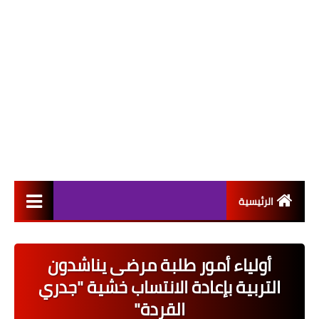
الرئيسية
التعيينات
أولياء أمور طلبة مرضى يناشدون
اخبار القطاع العام
التربية بإعادة الانتساب خشية "جدري
اخبار القطاع الخاص
القردة"