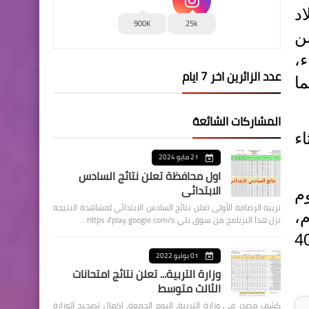
اد
900K
25k
ن
،
عدد الزائرين اخر 7 ايام
ا
المشاركات الشائعة
ء
21 مايو 2024
اول محافظة تعلن نتائج السادس
الابتدائي
م
تربية الرصافة الأولى تعلن نتائج السادس الابتدائي لمشاهدة النتيجة
،
نزل هذا البرنامج من سوق بلي https://play.google.com/s…
ض سيكون أقل في مدن الجنوب مع بقاء درجات الحرارة ظهرا دون 40
01 يوليو 2022
وزارة التربية... تعلن نتائج امتحانات
الثالث متوسط
كشف مصدر في وزارة التربية، اليوم الجمعة، اكمال تصحيح الوزارة