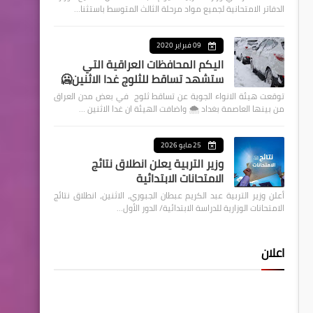
الدفاتر الامتحانية لجميع مواد مرحلة الثالث المتوسط باستثنا…
09 فبراير 2020
اليكم المحافظات العراقية التي
ستشهد تساقط للثلوج غدا الاثنين🥶
توقعت هيئة الانواء الجوية عن تساقط ثلوج في بعض مدن العراق
من بينها العاصمة بغداد ⁦🌨️⁩ واضافت الهيئة ان غدا الاثنين …
25 مايو 2026
وزير التربية يعلن انطلاق نتائج
الامتحانات الابتدائية
أعلن وزير التربية عبد الكريم عبطان الجبوري، الاثنين، انطلاق نتائج
الامتحانات الوزارية للدراسة الابتدائية/ الدور الأول…
اعلان