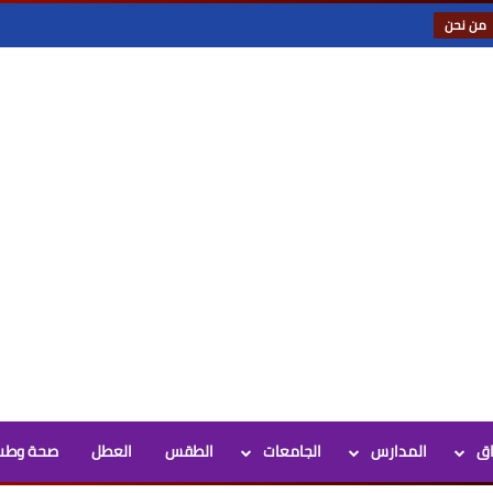
من نحن
اق
المدارس
الجامعات
الطقس
العطل
صحة وطب