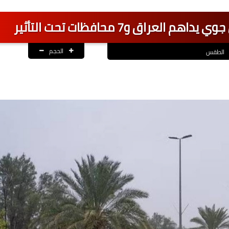
عراق و7 محافظات تحت التأثير
الحجم
الطقس