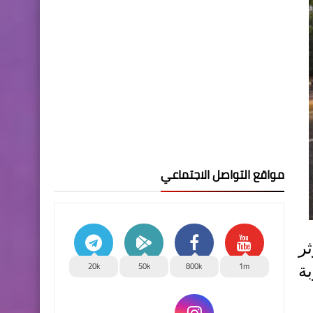
مواقع التواصل الاجتماعي
سيؤثر
20k
50k
800k
1m
ة