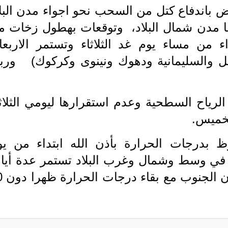
خفض باندفاع كتل من السحب نحو اجواء مدن البل
وصا مدن شمال البلاد، وتوقعات بهطول زخات م
ء من مساء يوم غد الثلاثاء وتستمر الاربعاء
ل والسليمانية ودهوك ونينوى وكركوك) وربم
رياح السطحية وعدم استقرارها ليومي الثلاثا
الخميس.
 بدرجات الحرارة بأذن الله ابتداء من يو
ا في وسط وشمال وغرب البلاد تستمر عدة أيام
علما ان الانخفا