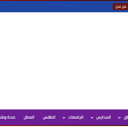
من نحن
اق
المدارس
الجامعات
الطقس
العطل
صحة وطب