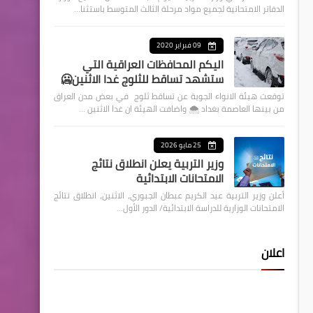
الدفاتر الامتحانية لجميع مواد مرحلة الثالث المتوسط باستثنا…
09 فبراير 2020
اليكم المحافظات العراقية التي
ستشهد تساقط للثلوج غدا الاثنين🥶
توقعت هيئة الانواء الجوية عن تساقط ثلوج في بعض مدن العراق
من بينها العاصمة بغداد ⁦🌨️⁩ واضافت الهيئة ان غدا الاثنين …
25 مايو 2026
وزير التربية يعلن انطلاق نتائج
الامتحانات الابتدائية
أعلن وزير التربية عبد الكريم عبطان الجبوري، الاثنين، انطلاق نتائج
الامتحانات الوزارية للدراسة الابتدائية/ الدور الأول…
اعلان