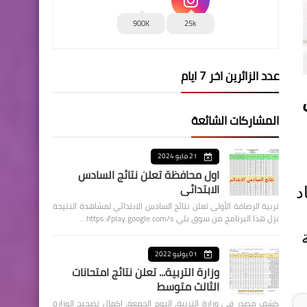
900K
25k
عدد الزائرين اخر 7 ايام
المشاركات الشائعة
21 مايو 2024
اول محافظة تعلن نتائج السادس
الابتدائي
شهاد
تربية الرصافة الأولى تعلن نتائج السادس الابتدائي لمشاهدة النتيجة
نزل هذا البرنامج من سوق بلي https://play.google.com/s…
01 يوليو 2022
وزارة التربية... تعلن نتائج امتحانات
الثالث متوسط
كشف مصدر في وزارة التربية، اليوم الجمعة، اكمال تصحيح الوزارة