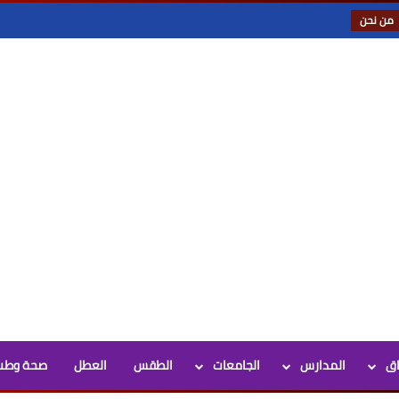
من نحن
اق
المدارس
الجامعات
الطقس
العطل
صحة وطب