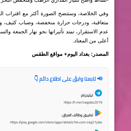
-نشاط واضح للتيار المداري الرطب ومنخفض البحر ال
وفي الخلاصة، وستتضح الصورة أكثر مع اقتراب ال
متعاقبة، ودرجات حرارة منخفضة، وضباب كثيف، وف
عدم الاستقرار، تمتد تأثيراتها نحو نهار الجمعة و
أعلى من المعتاد.
المصدر: بغداد اليوم+ مواقع الطقس
📢 تابعنا وابقَ على اطلاع دائم 👇
تيليجرام:
https://t.me/iraqjobs2019
تطبيق وظائف العراق:
https://play.google.com/store/apps/details?id=com.iraq21jobs