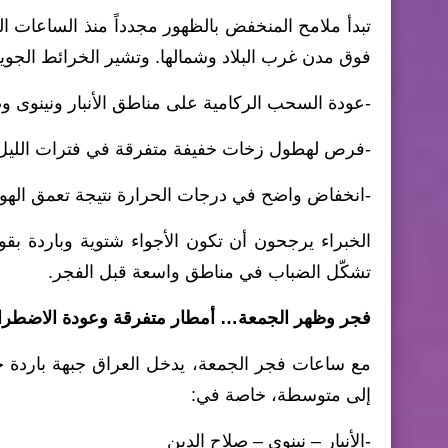
تبدأ ملامح المنخفض بالظهور مجدداً منذ الساعات 
فوق مدن غرب البلاد وشمالها. وتشير الخرائط الجوية
-عودة السحب الركامية على مناطق الأنبار ونينوى وص
-فرص لهطول زخات خفيفة متفرقة في فترات الليل
-انخفاض واضح في درجات الحرارة نتيجة تعمق الهواء 
الخبراء يرجحون أن تكون الأجواء شتوية وباردة بق
تشكّل الضباب في مناطق واسعة قبل الفجر.
فجر وظهر الجمعة… أمطار متفرقة وعودة الاضطرا
مع ساعات فجر الجمعة، يدخل العراق جبهة باردة 
إلى متوسطة، خاصة في:
-الأنبار – نينوى – صلاح الدين