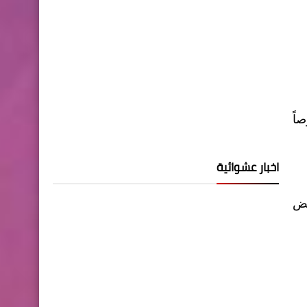
اً
اخبار عشوائية
فض