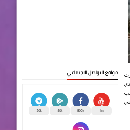
مواقع التواصل الاجتماعي
رت
لجوي الذي
طب
ني
20k
50k
800k
1m