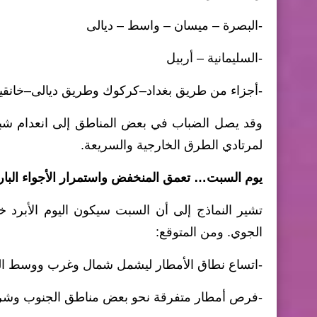
-البصرة – ميسان – واسط – ديالى
-السليمانية – أربيل
-أجزاء من طريق بغداد–كركوك وطريق ديالى–خانقي
وقد يصل الضباب في بعض المناطق إلى انعدام شبه ك
لمرتادي الطرق الخارجية والسريعة.
يوم السبت… تعمق المنخفض واستمرار الأجواء البار
تشير النماذج إلى أن السبت سيكون اليوم الأبرد خ
الجوي. ومن المتوقع:
-اتساع نطاق الأمطار ليشمل شمال وغرب ووسط البل
-فرص أمطار متفرقة نحو بعض مناطق الجنوب وشرق 