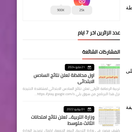
طة
900K
25k
عدد الزائرين اخر 7 ايام
المشاركات الشائعة
21 مايو 2024
لى
اول محافظة تعلن نتائج السادس
الابتدائي
تربية الرصافة الأولى تعلن نتائج السادس الابتدائي لمشاهدة النتيجة
نزل هذا البرنامج من سوق بلي https://play.google.com/s…
فة
01 يوليو 2022
وزارة التربية... تعلن نتائج امتحانات
الثالث متوسط
كشف مصدر في وزارة التربية، اليوم الجمعة، اكمال تصحيح الوزارة