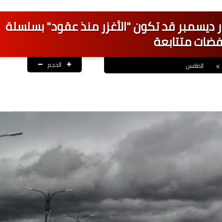
ار ديسمبر قد تكون "الأغزر منذ عقود" بسلسلة
ضات متتابعة
الحجم
الطقس