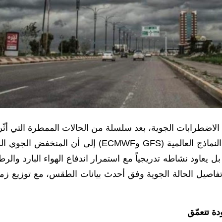
 الاضطرابات الجوية، بعد سلسلة من الحالات الممطرة التي أثّ
في معظم المحافظات خلال الأيام الماضية. وتشير النماذج العالمية (GFS وECMWF) إلى أن المنخفض ا
ل يعاود نشاطه تدريجياً مع استمرار اندفاع الهواء البارد والر
” تفاصيل الحالة الجوية وفق أحدث بيانات الطقس، مع توزيع زم
ة تتعمّق