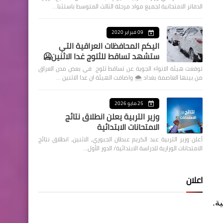
الدفاتر الامتحانية لجميع مواد مرحلة الثالث المتوسط باستثنا…
09 فبراير 2020
اليكم المحافظات العراقية التي
ستشهد تساقط للثلوج غدا الاثنين🥶
توقعت هيئة الانواء الجوية عن تساقط ثلوج في بعض مدن العراق
من بينها العاصمة بغداد ⁦🌨️⁩ واضافت الهيئة ان غدا الاثنين …
25 مايو 2026
وزير التربية يعلن انطلاق نتائج
الامتحانات الابتدائية
أعلن وزير التربية عبد الكريم عبطان الجبوري، الاثنين، انطلاق نتائج
الامتحانات الوزارية للدراسة الابتدائية/ الدور الأول…
اعلان
ة.