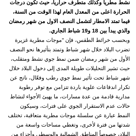
نشط مطريا وكذلك متطرف حراريا، حيث تكون درجات
الاخبار الاقتصادية
الحرارة اعلى من المعدل العام لهذا الوقت من السنة،
فيما تمتد الامطار لتشمل النصف الاول من شهر رمضان
الاخبار الرياضية
والذي يبدأ بين 18 و19 شباط الجاري.
المدارس
وبحسب خرائط الطقس، فإن "موجات مطرية غزيرة
تضرب البلاد خلال شهر شباط وتمتد بتأثيرها نحو النصف
اخبار وقرارات وزارة التربية
الأول من شهر رمضان ضمن نمط جوي نشط ومتقلب،
نتائج الامتحانات
حيث تشير التحليلات طويلة المدى إلى دخول البلاد خلال
شهر شباط تحت تأثير نمط جوي رطب وفعّال، ناتج عن
المرحلة الابتدائية
تكرار اندفاعات علوية باردة تتزامن مع توفر رطوبة
المرحلة المتوسطة
مدارية قادمة من عدة مسارات، ما يهيئ الأجواء لنشاط
حالات عدم الاستقرار الجوي على فترات، وسيكون
المرحلة الاعدادية
النمط عبارة عن سلسلة موجات مطرية متعاقبة، تختلف
اسئلة وزارية
شدتها من فترة لأخرى، وتغطي مساحات واسعة من
البلاد، خصوصاً المناطق الشمالية والوسطى وأجزاء من