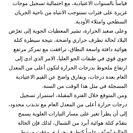
قياساً بالسنوات الاعتيادية، مع احتمالية تسجيل موجات
المرحلة الاعدادية
غزيرة على فترات تستوجب الانتباه من ناحية الجريان
ملازم دراسية
السطحي وامتلاء الأودية.
المرحلة الابتدائية
وعلى صعيد الحرارة، تشير المعطيات الجوية إلى تعرّض
البلاد لحالة تطرف حراري واضحة، نتيجة سيطرة كتلة
المرحلة المتوسطة
هوائية دافئة واسعة النطاق، ترافقت مع تمركز مرتفع
المرحلة الاعدادية
جوي قوي في طبقات الجو العليا، الامر الذي ادى إلى
ارتفاع ملحوظ بدرجات الحرارة لتكون أعلى من المعدل
دروس
العام بعدة درجات، وبفارق واضح عن القيم الاعتيادية
المرحلة الابتدائية
المسجلة في مثل هذا الوقت من السنة.
ومن المتوقع خلال الفترة المقبلة، استمرار تسجيل
المرحلة المتوسطة
درجات حرارة أعلى من المعدل العام مع تذبذب محدود،
المرحلة الاعدادية
إلى أن يطرأ تغير على مسار التيارات العلوية يسمح
بتقدّم كتلة هوائية أبرد من الشمال، لذلك فإن الحالة
مواضيع انشاء
الحالية تُصنّف علمياً كتطرف حراري مؤقت مرتبط