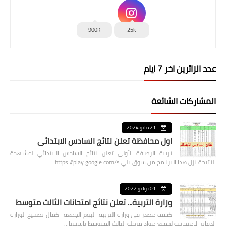
900K
25k
عدد الزائرين اخر 7 ايام
المشاركات الشائعة
21 مايو 2024
اول محافظة تعلن نتائج السادس الابتدائي
تربية الرصافة الأولى تعلن نتائج السادس الابتدائي لمشاهدة
النتيجة نزل هذا البرنامج من سوق بلي https://play.google.com/s…
01 يوليو 2022
وزارة التربية... تعلن نتائج امتحانات الثالث متوسط
كشف مصدر في وزارة التربية، اليوم الجمعة، اكمال تصحيح الوزارة
الدفاتر الامتحانية لجميع مواد مرحلة الثالث المتوسط باستثنا…