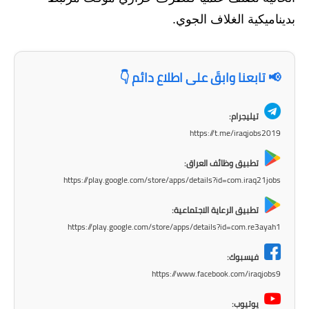
المرحلة الابتدائية
بديناميكية الغلاف الجوي.
المرحلة المتوسطة
📢 تابعنا وابقَ على اطلاع دائم 👇
المرحلة الاعدادية
الجامعات
تيليجرام:
https://t.me/iraqjobs2019
اخبار وقرارات وزارة التعليم
العالي
تطبيق وظائف العراق:
https://play.google.com/store/apps/details?id=com.iraq21jobs
استمارة القبول المركزي
تطبيق الرعاية الاجتماعية:
نتائج القبول المركزي
https://play.google.com/store/apps/details?id=com.re3ayah1
الطقس
فيسبوك:
https://www.facebook.com/iraqjobs9
العطل
يوتيوب: