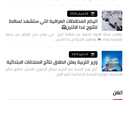
09 فبراير 2020
اليكم المحافظات العراقية التي ستشهد تساقط
للثلوج غدا الاثنين🥶
توقعت هيئة الانواء الجوية عن تساقط ثلوج في بعض مدن العراق من بينها
العاصمة بغداد ⁦🌨️⁩ واضافت الهيئة ان غدا الاثنين …
25 مايو 2026
وزير التربية يعلن انطلاق نتائج الامتحانات الابتدائية
أعلن وزير التربية عبد الكريم عبطان الجبوري، الاثنين، انطلاق نتائج
الامتحانات الوزارية للدراسة الابتدائية/ الدور الأول…
اعلان