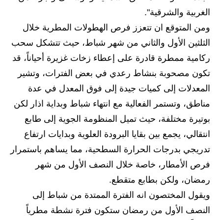
المرحلة الابتدائية
الغربية والشرقية".
المرحلة المتوسطة
ومن المتوقع ان تتعزز فرص الهطولات المطرية خلال
الثلثين الأول والثاني من شهر شباط، حيث تتشكل سحب
المرحلة الاعدادية
ركامية ممطرة قادرة على إعطاء زخات غزيرة أحياناً، قد
مرشحات
تكون مصحوبة بنشاط رعدي في بعض الفترات، وتشير
المعدلات إلى كميات جيدة إلى فوق المعدل في عدة
المرحلة الابتدائية
مناطق، وتستمر الفعالية مع انتهاء شباط وبداية اذار لكن
المرحلة المتوسطة
بوتيرة مختلفة، حيث تميل المنظومة الجوية إلى طابع
انتقالي، يجمع بين بقايا البرودة العلوية وبدايات ارتفاع
المرحلة الاعدادية
تدريجي بدرجات الحرارة السطحية، مما يساهم باستمرار
كتب مدرسية
فرص الأمطار، خاصة خلال النصف الأول من شهر
رمضان، ولكن بطابع متقطع.
المرحلة الابتدائية
ويقول المختصون انه الفترة الممتدة من شباط إلى
المرحلة المتوسطة
النصف الأول من رمضان ستكون فترة نشطة مطرياً