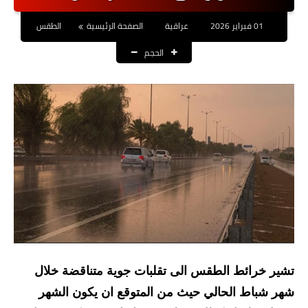
نتائج التعيينات
01 فبراير 2026
عراقية
الصفحة الرئيسية
الطقس
العقود والاجور اليومية
الحجم
الرواتب والقروض
الرواتب
القروض والسلف
المنح المالية
قطع الاراضي
اخبار العراق
الاخبار السياسية
تشير خرائط الطقس الى تقلبات جوية متناقضة خلال
شهر شباط الحالي حيث من المتوقع ان يكون الشهر
الاخبار الامنية