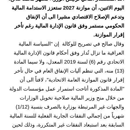
اليوم الاثنين، أن موازنة 2027 ستعزز الاستدامة المالية
الاخبار الاقتصادية
وتدعم الإصلاح الاقتصادي مشيرا الى أن الإنفاق
الاخبار الرياضية
الحكومي مستمر وفق قانون الإدارة المالية رغم تأخر
إقرار الموازنة.
المدارس
وقال صالح في تصريح للوكالة إن "السياسة المالية
اخبار وقرارات وزارة التربية
العراقية ما تزال تُدار وفق أحكام قانون الإدارة المالية
الاتحادي رقم (6) لسنة 2019 المعدل، ولا سيما المادة
نتائج الامتحانات
(13) منه، التي تنظم آليات الإنفاق العام في حال تأخر
المرحلة الابتدائية
إقرار قانون الموازنة العامة الاتحادية"، لافتاً الى أن
"المادة المذكورة أتاحت استمرار عمل مؤسسات الدولة
المرحلة المتوسطة
من خلال منح وزير المالية صلاحية تخويل الوزارات
المرحلة الاعدادية
والجهات غير المرتبطة بوزارة بالصرف بنسبة (1/12)
شهرياً من إجمالي النفقات الجارية الفعلية للسنة المالية
اسئلة وزارية
السابقة بعد استبعاد النفقات غير المتكررة، وذلك لحين