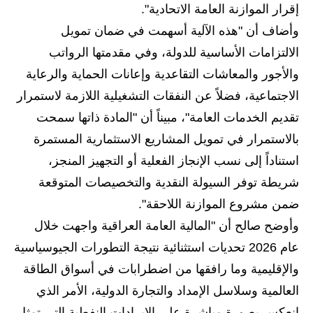
المرحلة الابتدائية
إقرار الموازنة العامة الاتحادية".
وأضاف أن "هذه الآلية أسهمت في ضمان تمويل
المرحلة المتوسطة
الالتزامات الأساسية للدولة، وفي مقدمتها الرواتب
المرحلة الاعدادية
والأجور والمعاشات التقاعدية وإعانات الحماية والرعاية
الاجتماعية، فضلاً عن النفقات التشغيلية اللازمة لاستمرار
مرشحات
تقديم الخدمات العامة"، مبيناً أن "المادة ذاتها سمحت
المرحلة الابتدائية
بالاستمرار في تمويل المشاريع الاستثمارية المستمرة
المرحلة المتوسطة
استناداً إلى نسب الإنجاز الفعلية أو التجهيز المنجز،
شريطة توفر السيولة النقدية والتخصيصات المتوقعة
المرحلة الاعدادية
ضمن مشروع الموازنة اللاحقة".
كتب مدرسية
وأوضح صالح أن "المالية العامة العراقية واجهت خلال
عام 2026 تحديات استثنائية نتيجة التطورات الجيوسياسية
المرحلة الابتدائية
والإقليمية وما رافقها من اضطرابات في أسواق الطاقة
المرحلة المتوسطة
العالمية وسلاسل الإمداد والتجارة الدولية، الأمر الذي
انعكس بصورة مباشرة على الإيرادات النفطية التي تمثل