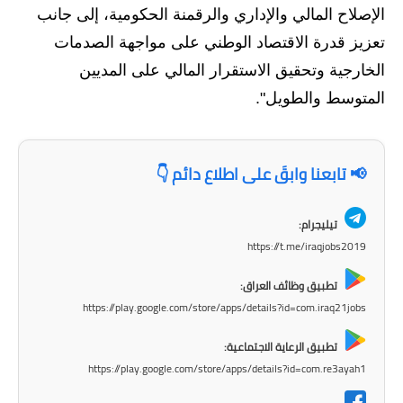
الإصلاح المالي والإداري والرقمنة الحكومية، إلى جانب
المرحلة الابتدائية
تعزيز قدرة الاقتصاد الوطني على مواجهة الصدمات
المرحلة المتوسطة
الخارجية وتحقيق الاستقرار المالي على المديين
المتوسط والطويل".
المرحلة الاعدادية
الجامعات
📢 تابعنا وابقَ على اطلاع دائم 👇
اخبار وقرارات وزارة التعليم
العالي
تيليجرام:
https://t.me/iraqjobs2019
استمارة القبول المركزي
تطبيق وظائف العراق:
نتائج القبول المركزي
https://play.google.com/store/apps/details?id=com.iraq21jobs
الطقس
تطبيق الرعاية الاجتماعية:
https://play.google.com/store/apps/details?id=com.re3ayah1
العطل