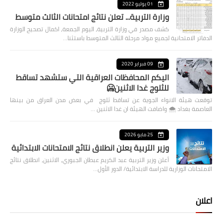
01 يوليو 2022
وزارة التربية... تعلن نتائج امتحانات الثالث متوسط
كشف مصدر في وزارة التربية، اليوم الجمعة، اكمال تصحيح الوزارة
الدفاتر الامتحانية لجميع مواد مرحلة الثالث المتوسط باستثنا…
09 فبراير 2020
اليكم المحافظات العراقية التي ستشهد تساقط
للثلوج غدا الاثنين🥶
توقعت هيئة الانواء الجوية عن تساقط ثلوج في بعض مدن العراق من بينها
العاصمة بغداد ⁦🌨️⁩ واضافت الهيئة ان غدا الاثنين …
25 مايو 2026
وزير التربية يعلن انطلاق نتائج الامتحانات الابتدائية
أعلن وزير التربية عبد الكريم عبطان الجبوري، الاثنين، انطلاق نتائج
الامتحانات الوزارية للدراسة الابتدائية/ الدور الأول…
اعلان