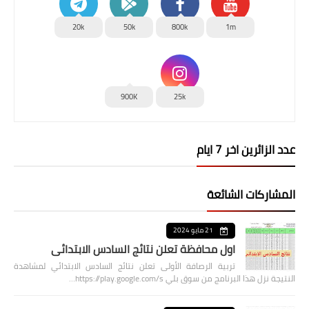
20k
50k
800k
1m
900K
25k
عدد الزائرين اخر 7 ايام
المشاركات الشائعة
21 مايو 2024
اول محافظة تعلن نتائج السادس الابتدائي
تربية الرصافة الأولى تعلن نتائج السادس الابتدائي لمشاهدة
النتيجة نزل هذا البرنامج من سوق بلي https://play.google.com/s…