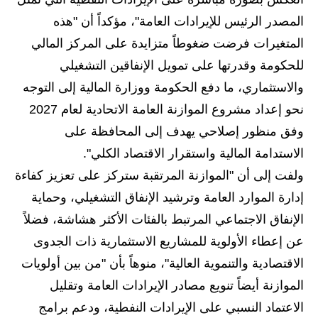
المرحلة الاعدادية
المصدر الرئيس للإيرادات العامة"، مؤكداً أن "هذه
ملازم دراسية
المتغيرات فرضت ضغوطاً متزايدة على المركز المالي
للحكومة وقدرتها على تمويل الإنفاقين التشغيلي
المرحلة الابتدائية
والاستثماري، ما دفع الحكومة ووزارة المالية إلى التوجه
المرحلة المتوسطة
نحو إعداد مشروع الموازنة العامة الاتحادية لعام 2027
وفق منظور إصلاحي يهدف إلى المحافظة على
المرحلة الاعدادية
الاستدامة المالية واستقرار الاقتصاد الكلي".
دروس
ولفت إلى أن "الموازنة المرتقبة ستركز على تعزيز كفاءة
إدارة الموارد العامة وترشيد الإنفاق التشغيلي، وحماية
المرحلة الابتدائية
الإنفاق الاجتماعي المرتبط بالفئات الأكثر هشاشة، فضلاً
المرحلة المتوسطة
عن إعطاء الأولوية للمشاريع الاستثمارية ذات الجدوى
الاقتصادية والتنموية العالية"، منوهاً بأن "من بين أولويات
المرحلة الاعدادية
الموازنة أيضاً تنويع مصادر الإيرادات العامة وتقليل
مواضيع انشاء
الاعتماد النسبي على الإيرادات النفطية، ودعم برامج