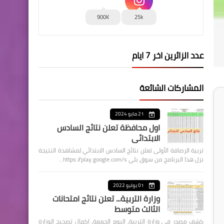
900K
25k
عدد الزائرين اخر 7 ايام
المشاركات الشائعة
21 مايو 2024
اول محافظة تعلن نتائج السادس
الابتدائي
تربية الرصافة الأولى تعلن نتائج السادس الابتدائي لمشاهدة النتيجة
نزل هذا البرنامج من سوق بلي https://play.google.com/s…
01 يوليو 2022
وزارة التربية... تعلن نتائج امتحانات
الثالث متوسط
كشف مصدر في وزارة التربية، اليوم الجمعة، اكمال تصحيح الوزارة