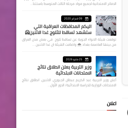
الدفاتر الامتحانية لجميع مواد مرحلة الثالث المتوسط باستثنا…
09 فبراير 2020
اليكم المحافظات العراقية التي
ستشهد تساقط للثلوج غدا الاثنين🥶
توقعت هيئة الانواء الجوية عن تساقط ثلوج في بعض مدن العراق
من بينها العاصمة بغداد ⁦🌨️⁩ واضافت الهيئة ان غدا الاثنين …
25 مايو 2026
وزير التربية يعلن انطلاق نتائج
الامتحانات الابتدائية
أعلن وزير التربية عبد الكريم عبطان الجبوري، الاثنين، انطلاق نتائج
الامتحانات الوزارية للدراسة الابتدائية/ الدور الأول…
اعلان