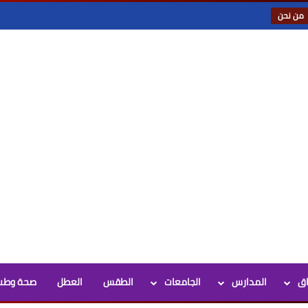
من نحن
اق
المدارس
الجامعات
الطقس
العطل
صحة وطب