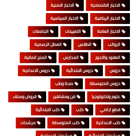
الاخبار الاقتصادية
الاخبار الامنية
الاخبار الرياضية
الاخبار السياسية
الاخبار العامة
التعيينات
الجامعات
الرواتب
الطقس
العطل الرسمية
العقود والاجور
المدارس
المنح المالية
دروس
دروس الابتدائية
دروس الاعدادية
دروس المتوسطة
صحة وطب
علوم وتكنولوجيا
فن ومشاهير
قروض وسلف
قطع اراضي
كتب
كتب الابتدائية
كتب الاعدادية
كتب المتوسطة
مرشحات
مرشحات الابتدائية
مرشحات الاعدادية