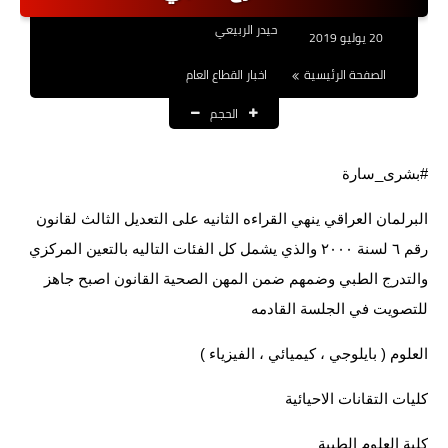
نتائج التعيينات
حيدر الربيعي
20 يوليو 2019
العقود والاجور اليومية
الصفحة الرئيسية
اخبار القطاع العام
الحجم
الرواتب والقروض
الرواتب
#بشرى_سارة
القروض والسلف
البرلمان العراقي ينهي القراءه الثانيه على التعديل الثالث لقانون
المنح المالية
رقم ٦ لسنة ٢٠٠٠ والذي يشمل كل الفئات التاليه بالتعين المركزي
والتدرج الطبي وضمهم ضمن المهن الصحية القانون اصبح جاهز
قطع الاراضي
للتصويت في الجلسة القادمه
اخبار العراق
العلوم ( بايلوجي ، كيميائي ، الفيزياء )
الاخبار السياسية
كليات التقانات الاحيائية
الاخبار الامنية
كلية العلوم الطبية