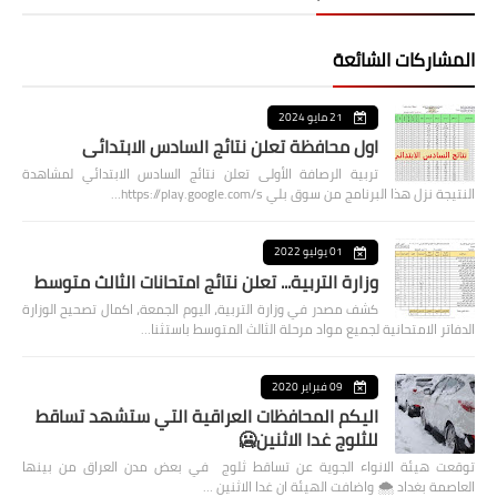
المشاركات الشائعة
21 مايو 2024
اول محافظة تعلن نتائج السادس الابتدائي
تربية الرصافة الأولى تعلن نتائج السادس الابتدائي لمشاهدة
النتيجة نزل هذا البرنامج من سوق بلي https://play.google.com/s…
01 يوليو 2022
وزارة التربية... تعلن نتائج امتحانات الثالث متوسط
كشف مصدر في وزارة التربية، اليوم الجمعة، اكمال تصحيح الوزارة
الدفاتر الامتحانية لجميع مواد مرحلة الثالث المتوسط باستثنا…
09 فبراير 2020
اليكم المحافظات العراقية التي ستشهد تساقط
للثلوج غدا الاثنين🥶
توقعت هيئة الانواء الجوية عن تساقط ثلوج في بعض مدن العراق من بينها
العاصمة بغداد ⁦🌨️⁩ واضافت الهيئة ان غدا الاثنين …