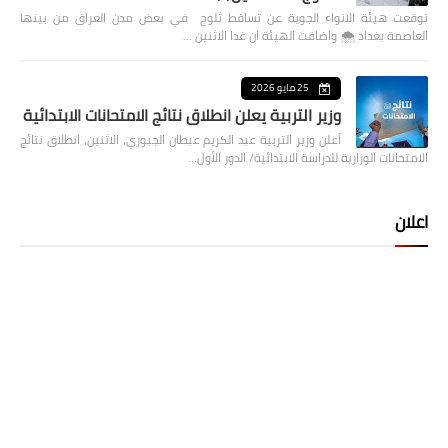
توقعت هيئة الانواء الجوية عن تساقط ثلوج في بعض مدن العراق من بينها
العاصمة بغداد ⁦🌨️⁩ واضافت الهيئة ان غدا الاثنين …
25 مايو 2026
وزير التربية يعلن انطلاق نتائج الامتحانات الابتدائية
أعلن وزير التربية عبد الكريم عبطان الجبوري، الاثنين، انطلاق نتائج
الامتحانات الوزارية للدراسة الابتدائية/ الدور الأول…
اعلان