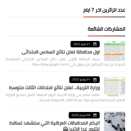
عدد الزائرين اخر 7 ايام
المشاركات الشائعة
21 مايو 2024
اول محافظة تعلن نتائج السادس الابتدائي
تربية الرصافة الأولى تعلن نتائج السادس الابتدائي لمشاهدة
النتيجة نزل هذا البرنامج من سوق بلي https://play.google.com/s…
01 يوليو 2022
وزارة التربية... تعلن نتائج امتحانات الثالث متوسط
كشف مصدر في وزارة التربية، اليوم الجمعة، اكمال تصحيح الوزارة
الدفاتر الامتحانية لجميع مواد مرحلة الثالث المتوسط باستثنا…
09 فبراير 2020
اليكم المحافظات العراقية التي ستشهد تساقط
للثلوج غدا الاثنين🥶