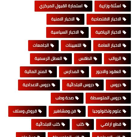
اسئلة وزارية
استمارة القبول المركزي
الاخبار الاقتصادية
الاخبار الامنية
الاخبار الرياضية
الاخبار السياسية
الاخبار العامة
التعيينات
الجامعات
الرواتب
الطقس
العطل الرسمية
العقود والاجور
المدارس
المنح المالية
دروس
دروس الابتدائية
دروس الاعدادية
دروس المتوسطة
صحة وطب
علوم وتكنولوجيا
فن ومشاهير
قروض وسلف
قطع اراضي
كتب
كتب الابتدائية