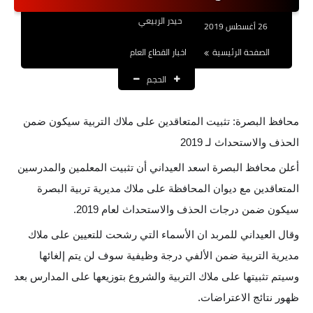
نتائج التعيينات
حيدر الربيعي
26 أغسطس 2019
العقود والاجور اليومية
الصفحة الرئيسية
اخبار القطاع العام
الحجم
الرواتب والقروض
الرواتب
محافظ البصرة: تثبيت المتعاقدين على ملاك التربية سيكون ضمن
القروض والسلف
الحذف والاستحداث لـ 2019
أعلن محافظ البصرة اسعد العيداني أن تثبيت المعلمين والمدرسين
المنح المالية
المتعاقدين مع ديوان المحافظة على ملاك مديرية تربية البصرة
قطع الاراضي
سيكون ضمن درجات الحذف والاستحداث لعام 2019.
وقال العيداني للمربد ان الأسماء التي رشحت للتعيين على ملاك
اخبار العراق
مديرية التربية ضمن الألفي درجة وظيفية سوف لن يتم إلغائها
الاخبار السياسية
وسيتم تثبيتها على ملاك التربية والشروع بتوزيعها على المدارس بعد
ظهور نتائج الاعتراضات.
الاخبار الامنية