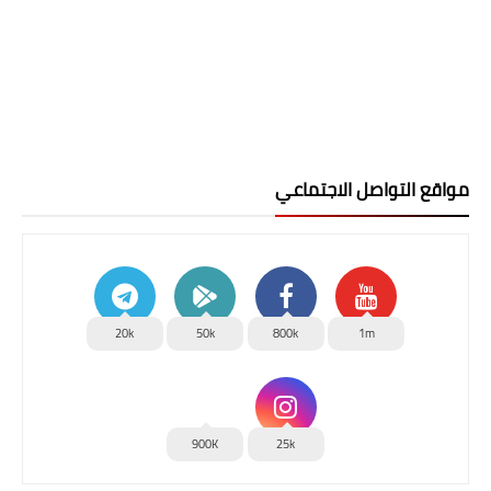
مواقع التواصل الاجتماعي
20k
50k
800k
1m
900K
25k