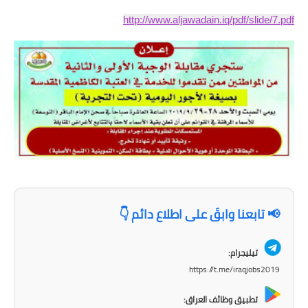
http://www.aljawadain.iq/pdf/slide/7.pdf
الاخبار الاقتصادية
الاخبار الرياضية
المدارس
اخبار وقرارات وزارة التربية
نتائج الامتحانات
المرحلة الابتدائية
📢 تابعنا وابقَ على اطلاع دائم 👇
المرحلة المتوسطة
المرحلة الاعدادية
تيليجرام:
https://t.me/iraqjobs2019
اسئلة وزارية
تطبيق وظائف العراق: