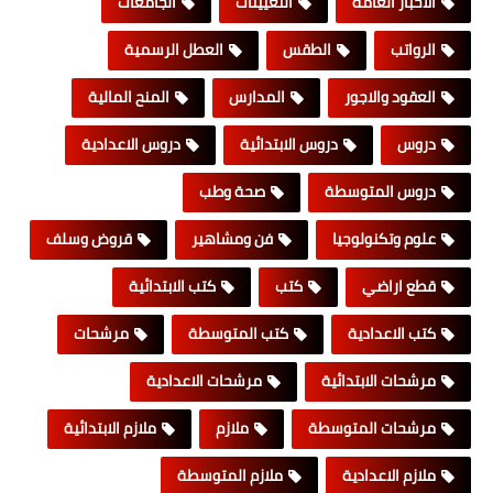
الاخبار العامة
التعيينات
الجامعات
الرواتب
الطقس
العطل الرسمية
العقود والاجور
المدارس
المنح المالية
دروس
دروس الابتدائية
دروس الاعدادية
دروس المتوسطة
صحة وطب
علوم وتكنولوجيا
فن ومشاهير
قروض وسلف
قطع اراضي
كتب
كتب الابتدائية
كتب الاعدادية
كتب المتوسطة
مرشحات
مرشحات الابتدائية
مرشحات الاعدادية
مرشحات المتوسطة
ملازم
ملازم الابتدائية
ملازم الاعدادية
ملازم المتوسطة