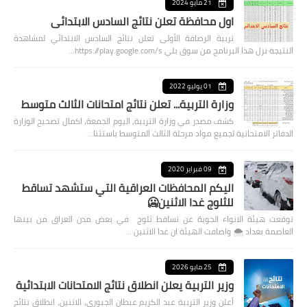
21 مايو 2024
اول محافظة تعلن نتائج السادس الابتدائي
تربية الرصافة الأولى تعلن نتائج السادس الابتدائي لمشاهدة
النتيجة نزل هذا البرنامج من سوق بلي https://play.google.com/s…
01 يوليو 2022
وزارة التربية... تعلن نتائج امتحانات الثالث متوسط
كشف مصدر في وزارة التربية، اليوم الجمعة، اكمال تصحيح الوزارة
الدفاتر الامتحانية لجميع مواد مرحلة الثالث المتوسط باستثنا…
09 فبراير 2020
اليكم المحافظات العراقية التي ستشهد تساقط
للثلوج غدا الاثنين🥶
توقعت هيئة الانواء الجوية عن تساقط ثلوج في بعض مدن العراق من بينها
العاصمة بغداد ⁦🌨️⁩ واضافت الهيئة ان غدا الاثنين …
25 مايو 2026
وزير التربية يعلن انطلاق نتائج الامتحانات الابتدائية
أعلن وزير التربية عبد الكريم عبطان الجبوري، الاثنين، انطلاق نتائج