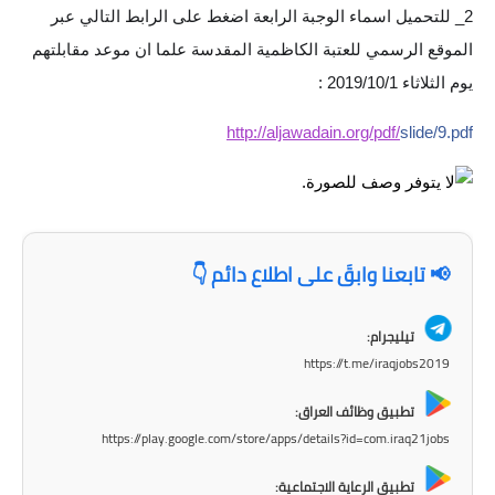
2_ للتحميل اسماء الوجبة الرابعة اضغط على الرابط التالي عبر
الاخبار الاقتصادية
الموقع الرسمي للعتبة الكاظمية المقدسة علما ان موعد مقابلتهم
يوم الثلاثاء 2019/10/1 :
الاخبار الرياضية
http://aljawadain.org/pdf/
slide/9.pdf
المدارس
اخبار وقرارات وزارة التربية
نتائج الامتحانات
📢 تابعنا وابقَ على اطلاع دائم 👇
المرحلة الابتدائية
تيليجرام:
المرحلة المتوسطة
https://t.me/iraqjobs2019
المرحلة الاعدادية
تطبيق وظائف العراق:
https://play.google.com/store/apps/details?id=com.iraq21jobs
اسئلة وزارية
تطبيق الرعاية الاجتماعية: