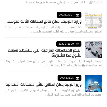
النتيجة نزل هذا البرنامج من سوق بلي https://play.google.com/s…
01 يوليو 2022
وزارة التربية... تعلن نتائج امتحانات الثالث متوسط
كشف مصدر في وزارة التربية، اليوم الجمعة، اكمال تصحيح الوزارة
الدفاتر الامتحانية لجميع مواد مرحلة الثالث المتوسط باستثنا…
09 فبراير 2020
اليكم المحافظات العراقية التي ستشهد تساقط
للثلوج غدا الاثنين🥶
توقعت هيئة الانواء الجوية عن تساقط ثلوج في بعض مدن العراق من بينها
العاصمة بغداد ⁦🌨️⁩ واضافت الهيئة ان غدا الاثنين …
25 مايو 2026
وزير التربية يعلن انطلاق نتائج الامتحانات الابتدائية
أعلن وزير التربية عبد الكريم عبطان الجبوري، الاثنين، انطلاق نتائج
الامتحانات الوزارية للدراسة الابتدائية/ الدور الأول…