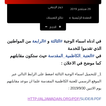
نتائج التعيينات
حيدر الربيعي
29 سبتمبر 2019
العقود والاجور اليومية
الصفحة الرئيسية
نتائج التعيينات
الحجم
الرواتب والقروض
الرواتب
في ادناه اسماء الوجبة
#الثالثة
و
#الرابعة
من المواطنين
القروض والسلف
الذي تقدموا للخدمة
في
#العتبة_الكاظمية_المقدسة
حيث ستكون مقابلتهم
المنح المالية
كما موضح في الاعلان :
قطع الاراضي
1_ للتحميل اسماء الوجبة الثالثة اضغط على الرابط التالي عبر
اخبار العراق
الموقع الرسمي للعتبة الكاظمية المقدسة علما ان موعد مقابلتهم
يوم الاثنين 2019/9/30 :
الاخبار السياسية
HTTP://ALJAWADAIN.ORG/PDF/
SLIDE/8.PDF
الاخبار الامنية