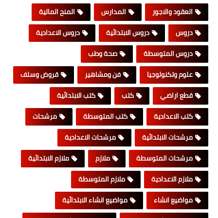
العقود والاجور
المدارس
المنح المالية
دروس
دروس الابتدائية
دروس الاعدادية
دروس المتوسطة
صحة وطب
علوم وتكنولوجيا
فن ومشاهير
قروض وسلف
قطع اراضي
كتب
كتب الابتدائية
كتب الاعدادية
كتب المتوسطة
مرشحات
مرشحات الابتدائية
مرشحات الاعدادية
مرشحات المتوسطة
ملازم
ملازم الابتدائية
ملازم الاعدادية
ملازم المتوسطة
مواضيع انشاء
مواضيع انشاء الابتدائية