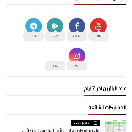
20k
50k
800k
1m
900K
25k
عدد الزائرين اخر 7 ايام
المشاركات الشائعة
21 مايو 2024
اول محافظة تعلن نتائج السادس الابتدائي