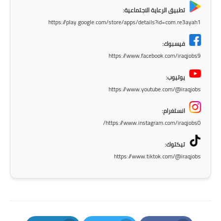
تطبيق الرعاية الاجتماعية:
المرحلة الابتدائية
https://play.google.com/store/apps/details?id=com.re3ayah1
المرحلة المتوسطة
فيسبوك:
https://www.facebook.com/iraqjobs9
المرحلة الاعدادية
يوتيوب:
الجامعات
https://www.youtube.com/@iraqjobs
اخبار وقرارات وزارة التعليم
انستغرام:
العالي
https://www.instagram.com/iraqjobs0/
استمارة القبول المركزي
تيكتوك:
https://www.tiktok.com/@iraqjobs
نتائج القبول المركزي
الطقس
العطل