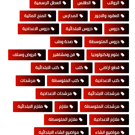
الرواتب
الطقس
العطل الرسمية
العقود والاجور
المدارس
المنح المالية
دروس
دروس الابتدائية
دروس الاعدادية
دروس المتوسطة
صحة وطب
علوم وتكنولوجيا
فن ومشاهير
قروض وسلف
قطع اراضي
كتب
كتب الابتدائية
كتب الاعدادية
كتب المتوسطة
مرشحات
مرشحات الابتدائية
مرشحات الاعدادية
مرشحات المتوسطة
ملازم
ملازم الابتدائية
ملازم الاعدادية
ملازم المتوسطة
مواضيع انشاء
مواضيع انشاء الابتدائية