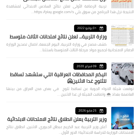
تربية الرصافة الأولى تعلن نتائج السادس الابتدائي لمشاهدة
النتيجة نزل هذا البرنامج من سوق بلي https://play.google.com/s…
01 يوليو 2022
وزارة التربية... تعلن نتائج امتحانات الثالث متوسط
كشف مصدر في وزارة التربية، اليوم الجمعة، اكمال تصحيح الوزارة
الدفاتر الامتحانية لجميع مواد مرحلة الثالث المتوسط باستثنا…
09 فبراير 2020
اليكم المحافظات العراقية التي ستشهد تساقط
للثلوج غدا الاثنين🥶
توقعت هيئة الانواء الجوية عن تساقط ثلوج في بعض مدن العراق من بينها
العاصمة بغداد ⁦🌨️⁩ واضافت الهيئة ان غدا الاثنين …
25 مايو 2026
وزير التربية يعلن انطلاق نتائج الامتحانات الابتدائية
أعلن وزير التربية عبد الكريم عبطان الجبوري، الاثنين، انطلاق نتائج
الامتحانات الوزارية للدراسة الابتدائية/ الدور الأول…