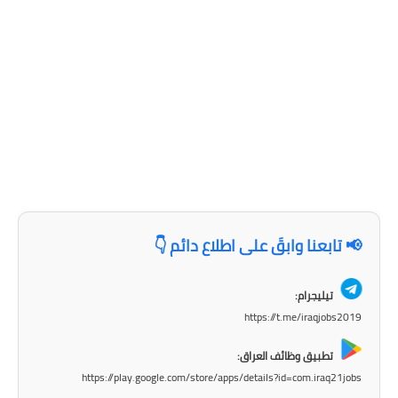
المرحلة الاعدادية
ملازم دراسية
المرحلة الابتدائية
المرحلة المتوسطة
المرحلة الاعدادية
دروس
📢 تابعنا وابقَ على اطلاع دائم 👇
المرحلة الابتدائية
تيليجرام:
المرحلة المتوسطة
https://t.me/iraqjobs2019
المرحلة الاعدادية
تطبيق وظائف العراق:
https://play.google.com/store/apps/details?id=com.iraq21jobs
مواضيع انشاء