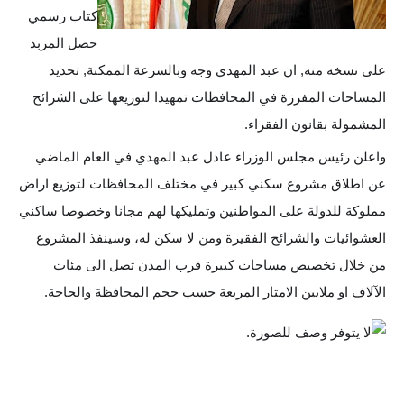
كتاب رسمي
الاخبار الاقتصادية
حصل المربد
الاخبار الرياضية
على نسخه منه, ان عبد المهدي وجه وبالسرعة الممكنة, تحديد
المساحات المفرزة في المحافظات تمهيدا لتوزيعها على الشرائح
المدارس
المشمولة بقانون الفقراء.
اخبار وقرارات وزارة التربية
واعلن رئيس مجلس الوزراء عادل عبد المهدي في العام الماضي
عن اطلاق مشروع سكني كبير في مختلف المحافظات لتوزيع اراض
نتائج الامتحانات
مملوكة للدولة على المواطنين وتمليكها لهم مجانا وخصوصا ساكني
المرحلة الابتدائية
العشوائيات والشرائح الفقيرة ومن لا سكن له، وسينفذ المشروع
من خلال تخصيص مساحات كبيرة قرب المدن تصل الى مئات
المرحلة المتوسطة
الآلاف او ملايين الامتار المربعة حسب حجم المحافظة والحاجة.
المرحلة الاعدادية
اسئلة وزارية