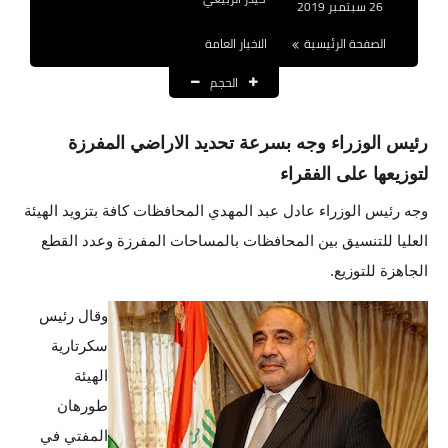
26 سبتمبر 2019
نتائج التعيينات
الصفحة الرئيسية
الاخبار العامة
العقود والاجور اليومية
الحجم
الرواتب والقروض
رئيس الوزراء وجه بسرعة تحديد الاراضي المفرزة
الرواتب
لتوزيعها على الفقراء
القروض والسلف
وجه رئيس الوزراء عادل عبد المهدي المحافظات كافة بتزويد الهيئة
العليا للتنسيق بين المحافظات بالمساحات المفرزة وعدد القطع
المنح المالية
الجاهزة للتوزيع.
قطع الاراضي
وقال رئيس
اخبار العراق
سكرتارية
الهيئة
الاخبار السياسية
طورهان
الاخبار الامنية
المفتي في