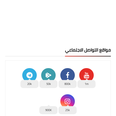
مواقع التواصل الاجتماعي
20k
50k
800k
1m
900K
25k