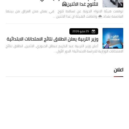
للثلوج غدا الاثنين🥶
توقعت هيئة الانواء الجوية عن تساقط ثلوج في بعض مدن العراق من بينها
العاصمة بغداد ⁦🌨️⁩ واضافت الهيئة ان غدا الاثنين …
25 مايو 2026
وزير التربية يعلن انطلاق نتائج الامتحانات الابتدائية
أعلن وزير التربية عبد الكريم عبطان الجبوري، الاثنين، انطلاق نتائج
الامتحانات الوزارية للدراسة الابتدائية/ الدور الأول…
اعلان