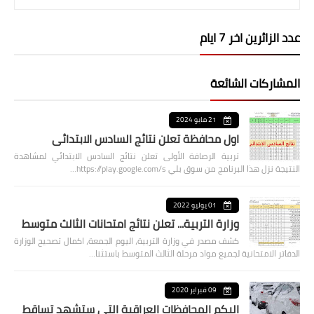
عدد الزائرين اخر 7 ايام
المشاركات الشائعة
21 مايو 2024
اول محافظة تعلن نتائج السادس الابتدائي
تربية الرصافة الأولى تعلن نتائج السادس الابتدائي لمشاهدة
النتيجة نزل هذا البرنامج من سوق بلي https://play.google.com/s…
01 يوليو 2022
وزارة التربية... تعلن نتائج امتحانات الثالث متوسط
كشف مصدر في وزارة التربية، اليوم الجمعة، اكمال تصحيح الوزارة
الدفاتر الامتحانية لجميع مواد مرحلة الثالث المتوسط باستثنا…
09 فبراير 2020
اليكم المحافظات العراقية التي ستشهد تساقط