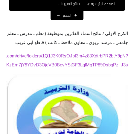
الصفحة الرئيسية
نتائج التعيينات
نتائج التعيينات
الحجم
العقود والاجور اليومية
الرواتب والقروض
الكرخ الاولى / نتائج اسماء الفائزين بموظيفة (معلم ـ مدرس ـ معلم
جامعي ـ مرشد تربوي ـ معاون ملاحظ ـ كاتب ) قاطع ابي غريب
الرواتب
google.com/drive/folders/1Q1J3K0RsOJbI3m4z83XdtrbPR2btY9pN?
القروض والسلف
cCPq1KzEm7jY9YDvD3OjeVB0BevYSjGF3LqlMqTP89DsbqPz_J3s
المنح المالية
قطع الاراضي
اخبار العراق
الاخبار السياسية
الاخبار الامنية