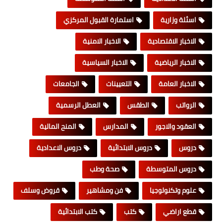
اسئلة وزارية
استمارة القبول المركزي
الاخبار الاقتصادية
الاخبار الامنية
الاخبار الرياضية
الاخبار السياسية
الاخبار العامة
التعيينات
الجامعات
الرواتب
الطقس
العطل الرسمية
العقود والاجور
المدارس
المنح المالية
دروس
دروس الابتدائية
دروس الاعدادية
دروس المتوسطة
صحة وطب
علوم وتكنولوجيا
فن ومشاهير
قروض وسلف
قطع اراضي
كتب
كتب الابتدائية