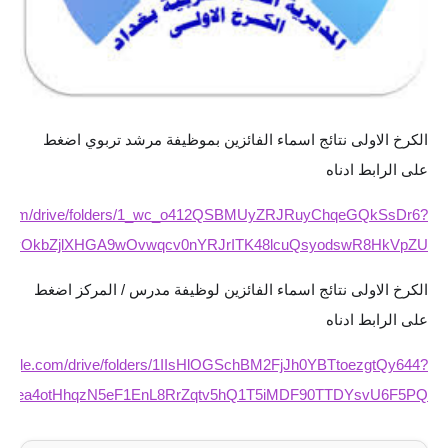
الاخبار الاقتصادية
الاخبار الرياضية
المدارس
الكرخ الاولى نتائج اسماء الفائزين بموظيفة مرشد تربوي اضغط
على الرابط ادناه
اخبار وقرارات وزارة التربية
ogle.com/drive/folders/1_wc_o412QSBMUyZRJRuyChqeGQkSsDr6?
نتائج الامتحانات
cZvyOkbZjlXHGA9wOvwqcv0nYRJrITK48lcuQsyodswR8HkVpZU
المرحلة الابتدائية
الكرخ الاولى نتائج اسماء الفائزين لوظيفة مدرس / المركز اضغط
المرحلة المتوسطة
على الرابط ادناه
المرحلة الاعدادية
e.google.com/drive/folders/1IIsHlOGSchBM2FjJh0YBTtoezgtQy644?
IUGoea4otHhqzN5eF1EnL8RrZqtv5hQ1T5iMDF90TTDYsvU6F5PQ
اسئلة وزارية