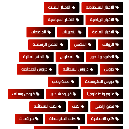
الاخبار الاقتصادية
الاخبار الامنية
الاخبار الرياضية
الاخبار السياسية
الاخبار العامة
التعيينات
الجامعات
الرواتب
الطقس
العطل الرسمية
العقود والاجور
المدارس
المنح المالية
دروس
دروس الابتدائية
دروس الاعدادية
دروس المتوسطة
صحة وطب
علوم وتكنولوجيا
فن ومشاهير
قروض وسلف
قطع اراضي
كتب
كتب الابتدائية
كتب الاعدادية
كتب المتوسطة
مرشحات