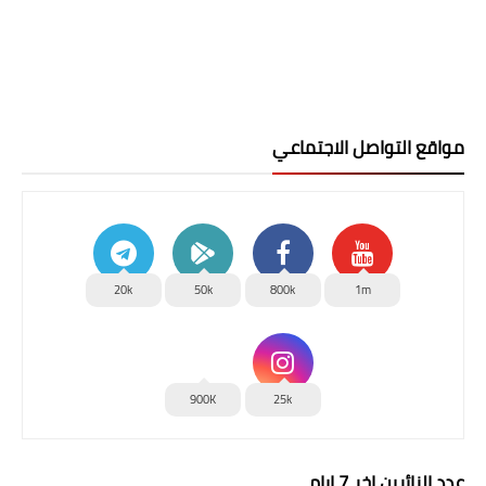
مواقع التواصل الاجتماعي
20k
50k
800k
1m
900K
25k
عدد الزائرين اخر 7 ايام