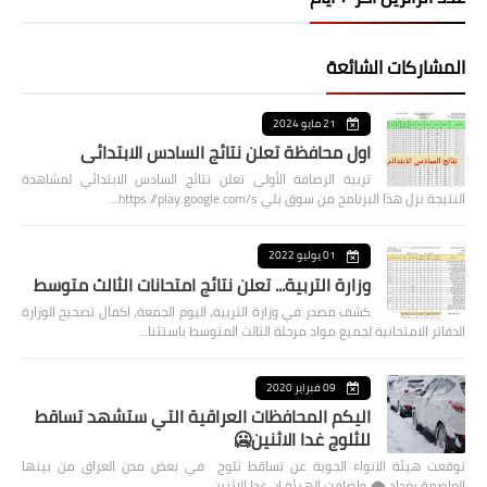
المشاركات الشائعة
21 مايو 2024
اول محافظة تعلن نتائج السادس الابتدائي
تربية الرصافة الأولى تعلن نتائج السادس الابتدائي لمشاهدة
النتيجة نزل هذا البرنامج من سوق بلي https://play.google.com/s…
01 يوليو 2022
وزارة التربية... تعلن نتائج امتحانات الثالث متوسط
كشف مصدر في وزارة التربية، اليوم الجمعة، اكمال تصحيح الوزارة
الدفاتر الامتحانية لجميع مواد مرحلة الثالث المتوسط باستثنا…
09 فبراير 2020
اليكم المحافظات العراقية التي ستشهد تساقط
للثلوج غدا الاثنين🥶
توقعت هيئة الانواء الجوية عن تساقط ثلوج في بعض مدن العراق من بينها
العاصمة بغداد ⁦🌨️⁩ واضافت الهيئة ان غدا الاثنين …