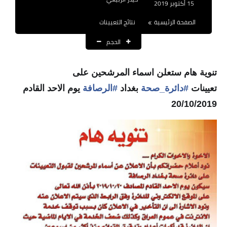
15 أكتوبر 2019
نتائج التعيينات
الصفحة الرئيسية
نتائج التعيينات
العقود والاجور اليومية
الحجم
الرواتب والقروض
تنوية هام ستعلن اسماء المرشحين على
الرواتب
تعيينات
#
دائرة_صحة
بغداد
#
الرصافة
يوم الاحد القادم
القروض والسلف
20/10/2019
المنح المالية
قطع الاراضي
اخبار العراق
الاخبار السياسية
الاخبار الامنية