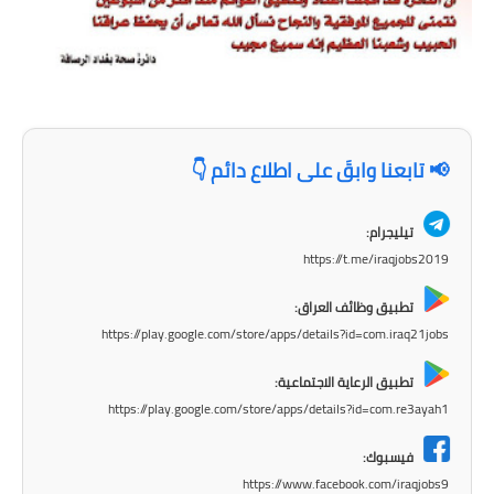
الاخبار الاقتصادية
الاخبار الرياضية
المدارس
📢 تابعنا وابقَ على اطلاع دائم 👇
اخبار وقرارات وزارة التربية
تيليجرام:
نتائج الامتحانات
https://t.me/iraqjobs2019
المرحلة الابتدائية
تطبيق وظائف العراق:
https://play.google.com/store/apps/details?id=com.iraq21jobs
المرحلة المتوسطة
تطبيق الرعاية الاجتماعية:
المرحلة الاعدادية
https://play.google.com/store/apps/details?id=com.re3ayah1
اسئلة وزارية
فيسبوك:
https://www.facebook.com/iraqjobs9