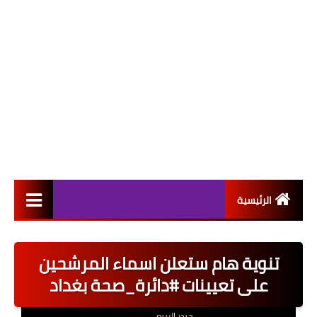
الرئيسية
التعيينات
تنوية هام ستعلن اسماء المرشحين
اخبار القطاع العام
على تعيينات #دائرة_صحة بغداد
اخبار القطاع الخاص
حيدر الربيعي