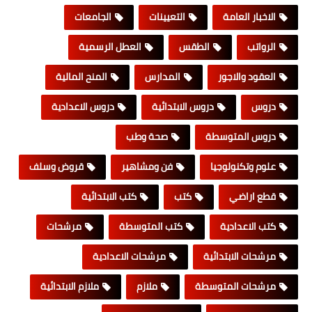
الاخبار العامة
التعيينات
الجامعات
الرواتب
الطقس
العطل الرسمية
العقود والاجور
المدارس
المنح المالية
دروس
دروس الابتدائية
دروس الاعدادية
دروس المتوسطة
صحة وطب
علوم وتكنولوجيا
فن ومشاهير
قروض وسلف
قطع اراضي
كتب
كتب الابتدائية
كتب الاعدادية
كتب المتوسطة
مرشحات
مرشحات الابتدائية
مرشحات الاعدادية
مرشحات المتوسطة
ملازم
ملازم الابتدائية