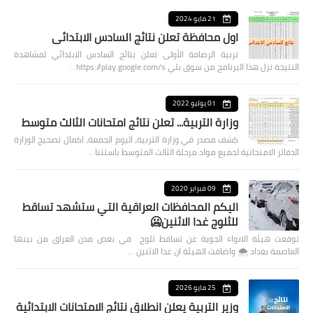
21 مايو 2024
اول محافظة تعلن نتائج السادس الابتدائي
تربية الرصافة الأولى تعلن نتائج السادس الابتدائي لمشاهدة
النتيجة نزل هذا البرنامج من سوق بلي https://play.google.com/s…
01 يوليو 2022
وزارة التربية... تعلن نتائج امتحانات الثالث متوسط
كشف مصدر في وزارة التربية، اليوم الجمعة، اكمال تصحيح الوزارة
الدفاتر الامتحانية لجميع مواد مرحلة الثالث المتوسط باستثنا…
09 فبراير 2020
اليكم المحافظات العراقية التي ستشهد تساقط
للثلوج غدا الاثنين🥶
توقعت هيئة الانواء الجوية عن تساقط ثلوج في بعض مدن العراق من بينها
العاصمة بغداد ⁦🌨️⁩ واضافت الهيئة ان غدا الاثنين …
25 مايو 2026
وزير التربية يعلن انطلاق نتائج الامتحانات الابتدائية