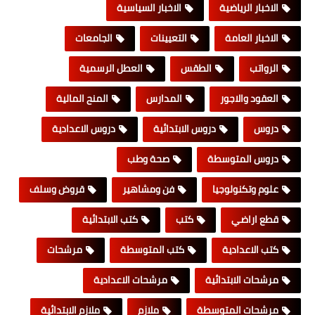
الاخبار الرياضية
الاخبار السياسية
الاخبار العامة
التعيينات
الجامعات
الرواتب
الطقس
العطل الرسمية
العقود والاجور
المدارس
المنح المالية
دروس
دروس الابتدائية
دروس الاعدادية
دروس المتوسطة
صحة وطب
علوم وتكنولوجيا
فن ومشاهير
قروض وسلف
قطع اراضي
كتب
كتب الابتدائية
كتب الاعدادية
كتب المتوسطة
مرشحات
مرشحات الابتدائية
مرشحات الاعدادية
مرشحات المتوسطة
ملازم
ملازم الابتدائية