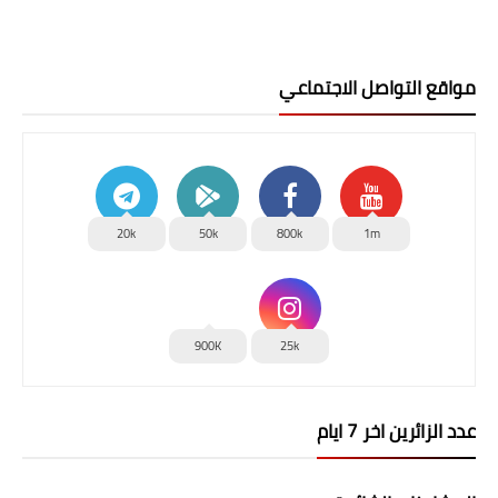
مواقع التواصل الاجتماعي
20k
50k
800k
1m
900K
25k
عدد الزائرين اخر 7 ايام