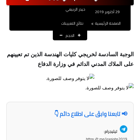
نتائج التعيينات
حيدر الربيعي
29 أكتوبر 2019
العقود والاجور اليومية
الصفحة الرئيسية
نتائج التعيينات
الحجم
الرواتب والقروض
الرواتب
الوجبة السادسة لخريجي كليات الهندسة الذين تم تعيينهم
القروض والسلف
على الملاك المدني الدائم في وزارة الدفاع
المنح المالية
قطع الاراضي
اخبار العراق
📢 تابعنا وابقَ على اطلاع دائم 👇
الاخبار السياسية
تيليجرام:
الاخبار الامنية
https://t.me/iraqjobs2019