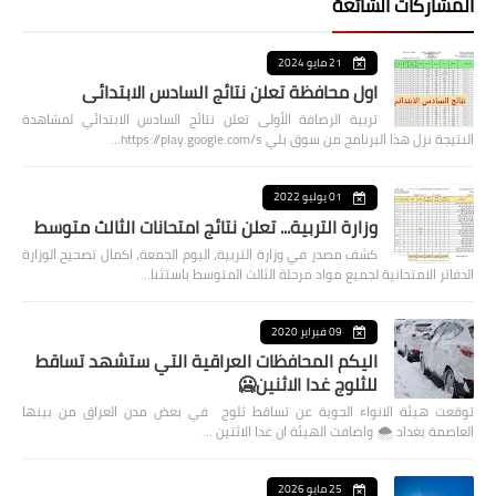
المشاركات الشائعة
21 مايو 2024
اول محافظة تعلن نتائج السادس الابتدائي
تربية الرصافة الأولى تعلن نتائج السادس الابتدائي لمشاهدة
النتيجة نزل هذا البرنامج من سوق بلي https://play.google.com/s…
01 يوليو 2022
وزارة التربية... تعلن نتائج امتحانات الثالث متوسط
كشف مصدر في وزارة التربية، اليوم الجمعة، اكمال تصحيح الوزارة
الدفاتر الامتحانية لجميع مواد مرحلة الثالث المتوسط باستثنا…
09 فبراير 2020
اليكم المحافظات العراقية التي ستشهد تساقط
للثلوج غدا الاثنين🥶
توقعت هيئة الانواء الجوية عن تساقط ثلوج في بعض مدن العراق من بينها
العاصمة بغداد ⁦🌨️⁩ واضافت الهيئة ان غدا الاثنين …
25 مايو 2026