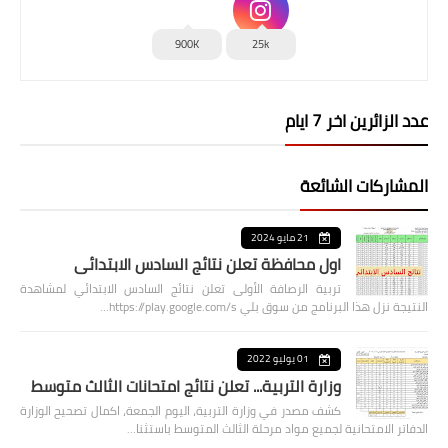
900K
25k
عدد الزائرين اخر 7 ايام
المشاركات الشائعة
21 مايو 2024
اول محافظة تعلن نتائج السادس الابتدائي
تربية الرصافة الأولى تعلن نتائج السادس الابتدائي لمشاهدة
النتيجة نزل هذا البرنامج من سوق بلي https://play.google.com/s…
01 يوليو 2022
وزارة التربية... تعلن نتائج امتحانات الثالث متوسط
كشف مصدر في وزارة التربية، اليوم الجمعة، اكمال تصحيح الوزارة
الدفاتر الامتحانية لجميع مواد مرحلة الثالث المتوسط باستثنا…