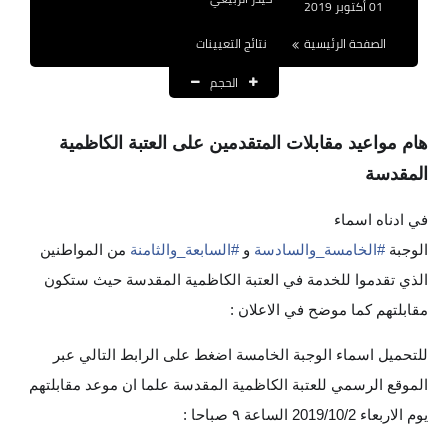
01 أكتوبر 2019
نتائج التعيينات
الصفحة الرئيسية
نتائج التعيينات
العقود والاجور اليومية
الحجم
الرواتب والقروض
هام مواعيد مقابلات المتقدمين على العتبة الكاظمية
الرواتب
المقدسة
القروض والسلف
في ادناه اسماء
المنح المالية
الوجبة
#الخامسة_والسادسة
و
#السابعة_والثامنة
من المواطنين
الذي تقدموا للخدمة في العتبة الكاظمية المقدسة حيث ستكون
قطع الاراضي
مقابلتهم كما موضح في الاعلان :
اخبار العراق
للتحميل اسماء الوجبة الخامسة اضغط على الرابط التالي عبر
الموقع الرسمي للعتبة الكاظمية المقدسة علما ان موعد مقابلتهم
الاخبار السياسية
يوم الاربعاء 2019/10/2 الساعة ٩ صباحا :
الاخبار الامنية