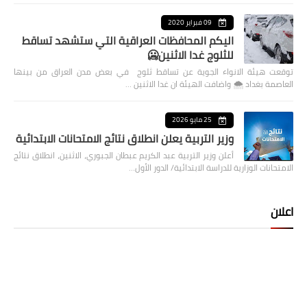
09 فبراير 2020
اليكم المحافظات العراقية التي ستشهد تساقط
للثلوج غدا الاثنين🥶
توقعت هيئة الانواء الجوية عن تساقط ثلوج في بعض مدن العراق من بينها
العاصمة بغداد ⁦🌨️⁩ واضافت الهيئة ان غدا الاثنين …
25 مايو 2026
وزير التربية يعلن انطلاق نتائج الامتحانات الابتدائية
أعلن وزير التربية عبد الكريم عبطان الجبوري، الاثنين، انطلاق نتائج
الامتحانات الوزارية للدراسة الابتدائية/ الدور الأول…
اعلان