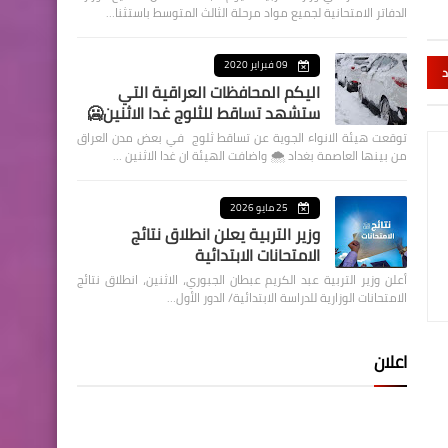
الدفاتر الامتحانية لجميع مواد مرحلة الثالث المتوسط باستثنا…
09 فبراير 2020
د
اليكم المحافظات العراقية التي
ستشهد تساقط للثلوج غدا الاثنين🥶
توقعت هيئة الانواء الجوية عن تساقط ثلوج في بعض مدن العراق
من بينها العاصمة بغداد ⁦🌨️⁩ واضافت الهيئة ان غدا الاثنين …
25 مايو 2026
وزير التربية يعلن انطلاق نتائج
الامتحانات الابتدائية
أعلن وزير التربية عبد الكريم عبطان الجبوري، الاثنين، انطلاق نتائج
الامتحانات الوزارية للدراسة الابتدائية/ الدور الأول…
اعلان