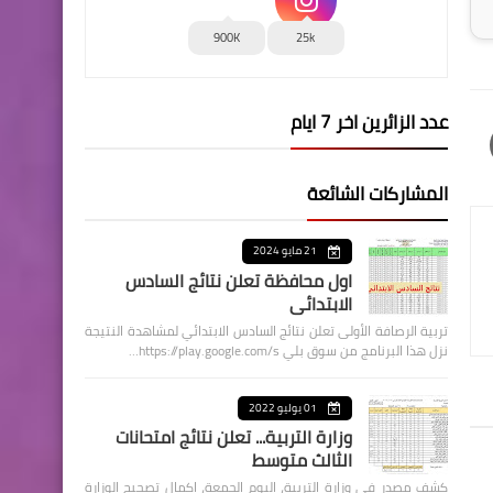
900K
25k
عدد الزائرين اخر 7 ايام
المشاركات الشائعة
21 مايو 2024
اول محافظة تعلن نتائج السادس
الابتدائي
تربية الرصافة الأولى تعلن نتائج السادس الابتدائي لمشاهدة النتيجة
نزل هذا البرنامج من سوق بلي https://play.google.com/s…
01 يوليو 2022
وزارة التربية... تعلن نتائج امتحانات
الثالث متوسط
كشف مصدر في وزارة التربية، اليوم الجمعة، اكمال تصحيح الوزارة