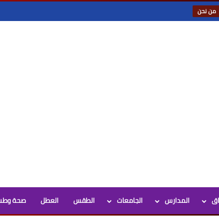
من نحن
اق
المدارس
الجامعات
الطقس
العطل
صحة وطب