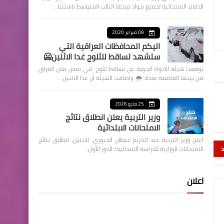
الدفاتر الامتحانية لجميع مواد مرحلة الثالث المتوسط باستثنا…
09 فبراير 2020
اليكم المحافظات العراقية التي
ستشهد تساقط للثلوج غدا الاثنين🥶
توقعت هيئة الانواء الجوية عن تساقط ثلوج في بعض مدن العراق
من بينها العاصمة بغداد ⁦🌨️⁩ واضافت الهيئة ان غدا الاثنين …
25 مايو 2026
وزير التربية يعلن انطلاق نتائج
الامتحانات الابتدائية
أعلن وزير التربية عبد الكريم عبطان الجبوري، الاثنين، انطلاق نتائج
د
الامتحانات الوزارية للدراسة الابتدائية/ الدور الأول…
اعلان