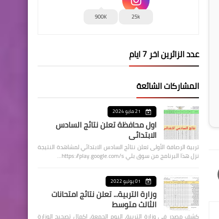
900K
25k
عدد الزائرين اخر 7 ايام
المشاركات الشائعة
21 مايو 2024
اول محافظة تعلن نتائج السادس
الابتدائي
تربية الرصافة الأولى تعلن نتائج السادس الابتدائي لمشاهدة النتيجة
نزل هذا البرنامج من سوق بلي https://play.google.com/s…
01 يوليو 2022
وزارة التربية... تعلن نتائج امتحانات
الثالث متوسط
كشف مصدر في وزارة التربية، اليوم الجمعة، اكمال تصحيح الوزارة