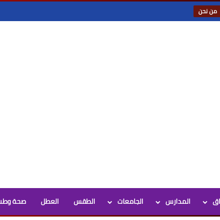
من نحن
اق
المدارس
الجامعات
الطقس
العطل
صحة وطب