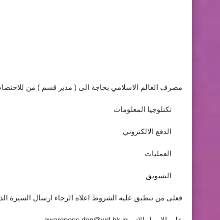
مصرف العالم الاسلامي بحاجة الى ( مدير قسم ) من للاختصاص
تكنلوجيا المعلومات
⭕
الدفع الالكتروني
⭕
العمليات
⭕
التسويق
⭕
فعلى من تنطبق عليه الشروط اعلاه الرجاء ارسال السيرة الذاتية
على الايميل الاتي
awareness.dep@wd-bk.iq