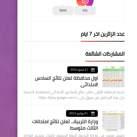
900K
25k
عدد الزائرين اخر 7 ايام
المشاركات الشائعة
21 مايو 2024
اول محافظة تعلن نتائج السادس
الابتدائي
تربية الرصافة الأولى تعلن نتائج السادس الابتدائي لمشاهدة النتيجة
نزل هذا البرنامج من سوق بلي https://play.google.com/s…
01 يوليو 2022
وزارة التربية... تعلن نتائج امتحانات
الثالث متوسط
كشف مصدر في وزارة التربية، اليوم الجمعة، اكمال تصحيح الوزارة