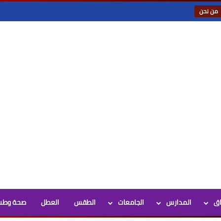
من نحن
اق
المدارس
الجامعات
الطقس
العطل
صحة وطب