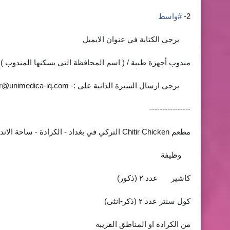
2-
#
واسط
يرجى الكتابة في عنوان الايميل
📷
مندوب أجهزة طبية / ( اسم المحافظة التي يسكنها المندوب )
يرجى ارسال السيرة الذاتية على :-
r@unimedica-iq.com
📷
----------------
مطعم Chitir Chicken التركي في بغداد - الكرادة - ساحة الاندلس
وظيفة
⭕️
⭕️
كاشير
عدد ٢ (ذكور)
✅
كول سنتر عدد ٢ (ذكر-انثى)
من الكرادة او المناطق القريبة