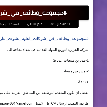
#مجموعة_وظائف_في_شركات_اهلي
11 ديسمبر 2019
حيدر الربيعي
الصفحة الرئيسية
#
مجموعة_وظائف_في_شركات_اهلية_نشرت_بتاري
شركة الجزيرة لتوزيع المواد الغذائيه في بغداد بحاجه الى
1-مديرين مبيعات عدد /2
2-مشرفين مبيعات
عدد / 3
يفضل ان يكون المتقدم للوظيفة من المناطق القريبه على مو
طريقة التقديم ارسال CV عل الايميل
company99@gmail.com