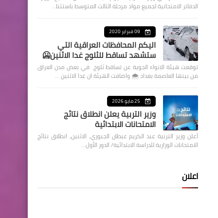
الدفاتر الامتحانية لجميع مواد مرحلة الثالث المتوسط باستثنا…
09 فبراير 2020
اليكم المحافظات العراقية التي
ستشهد تساقط للثلوج غدا الاثنين🥶
توقعت هيئة الانواء الجوية عن تساقط ثلوج في بعض مدن العراق
من بينها العاصمة بغداد ⁦🌨️⁩ واضافت الهيئة ان غدا الاثنين …
25 مايو 2026
وزير التربية يعلن انطلاق نتائج
الامتحانات الابتدائية
أعلن وزير التربية عبد الكريم عبطان الجبوري، الاثنين، انطلاق نتائج
الامتحانات الوزارية للدراسة الابتدائية/ الدور الأول…
اعلان