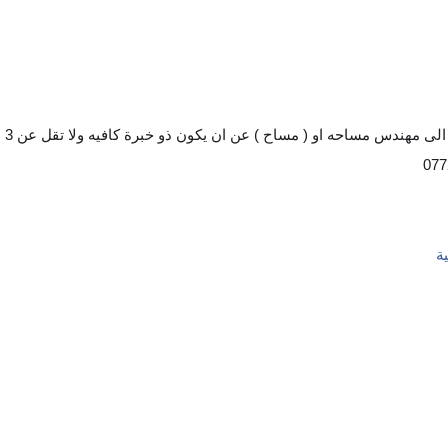
تعلن ادارة الحياة مول في الدورة تقاطع المصافي عن حاجتها الى مهندس مساحه او ( مساح ) عن ان يكون ذو خبرة كافيه ولا تقل عن 3
ة