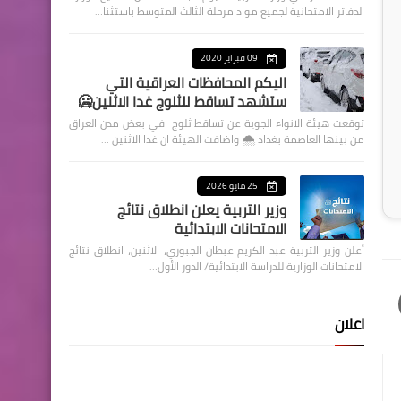
الدفاتر الامتحانية لجميع مواد مرحلة الثالث المتوسط باستثنا…
09 فبراير 2020
اليكم المحافظات العراقية التي
ستشهد تساقط للثلوج غدا الاثنين🥶
توقعت هيئة الانواء الجوية عن تساقط ثلوج في بعض مدن العراق
من بينها العاصمة بغداد ⁦🌨️⁩ واضافت الهيئة ان غدا الاثنين …
25 مايو 2026
وزير التربية يعلن انطلاق نتائج
الامتحانات الابتدائية
أعلن وزير التربية عبد الكريم عبطان الجبوري، الاثنين، انطلاق نتائج
الامتحانات الوزارية للدراسة الابتدائية/ الدور الأول…
اعلان