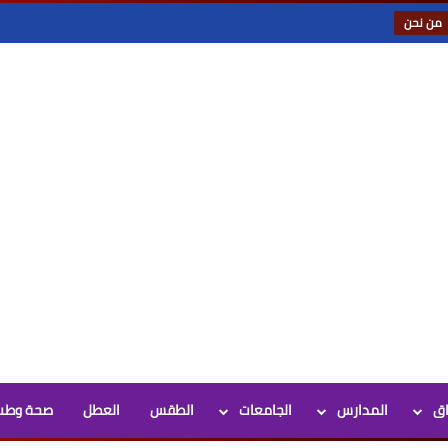
من نحن
اق
المدارس
الجامعات
الطقس
العطل
صحة وطب