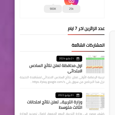
900K
25k
عدد الزائرين اخر 7 ايام
المشاركات الشائعة
21 مايو 2024
اول محافظة تعلن نتائج السادس
الابتدائي
تربية الرصافة الأولى تعلن نتائج السادس الابتدائي لمشاهدة النتيجة
نزل هذا البرنامج من سوق بلي https://play.google.com/s…
01 يوليو 2022
وزارة التربية... تعلن نتائج امتحانات
الثالث متوسط
كشف مصدر في وزارة التربية، اليوم الجمعة، اكمال تصحيح الوزارة