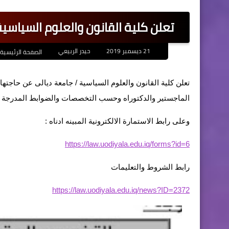
تعلن كلية القانون والعلوم السياسي
21 ديسمبر 2019
حيدر الربيعي
الصفحة الرئيسية
تعلن كلية القانون والعلوم السياسية / جامعة ديالى عن حاجت
الماجستير والدكتوراه وحسب التخصصات والضوابط المدرجة في ادناه,على أن يتم
وعلى رابط الاستمارة الالكترونية المبينه ادناه :
https://law.uodiyala.edu.iq/forms?id=6
رابط الشروط والتعليمات
https://law.uodiyala.edu.iq/news?ID=2372