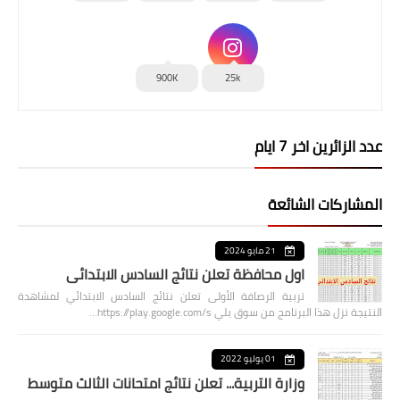
900K
25k
عدد الزائرين اخر 7 ايام
المشاركات الشائعة
21 مايو 2024
اول محافظة تعلن نتائج السادس الابتدائي
تربية الرصافة الأولى تعلن نتائج السادس الابتدائي لمشاهدة
النتيجة نزل هذا البرنامج من سوق بلي https://play.google.com/s…
01 يوليو 2022
وزارة التربية... تعلن نتائج امتحانات الثالث متوسط