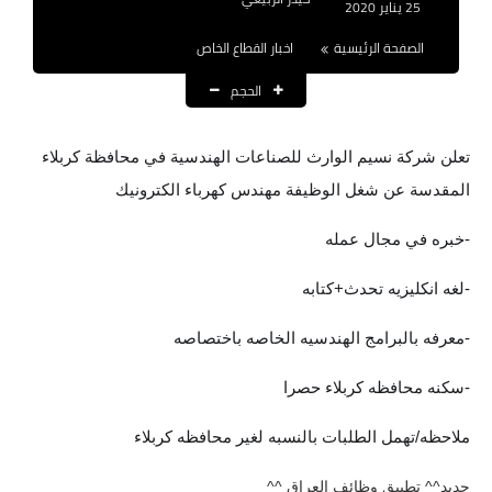
25 يناير 2020
نتائج التعيينات
الصفحة الرئيسية
اخبار القطاع الخاص
العقود والاجور اليومية
الحجم
الرواتب والقروض
تعلن شركة نسيم الوارث للصناعات الهندسية في محافظة كربلاء
الرواتب
المقدسة عن شغل الوظيفة مهندس كهرباء الكترونيك
القروض والسلف
-خبره في مجال عمله
المنح المالية
-لغه انكليزيه تحدث+كتابه
قطع الاراضي
-معرفه بالبرامج الهندسيه الخاصه باختصاصه
اخبار العراق
-سكنه محافظه كربلاء حصرا
الاخبار السياسية
ملاحظه/تهمل الطلبات بالنسبه لغير محافظه كربلاء
الاخبار الامنية
جديد^^ تطبيق وظائف العراق ^^