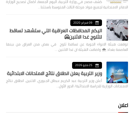
كشف مصدر في وزارة التربية، اليوم الجمعة، اكمال تصحيح الوزارة
الدفاتر الامتحانية لجميع مواد مرحلة الثالث المتوسط باستثنا…
09 فبراير 2020
اليكم المحافظات العراقية التي ستشهد تساقط
للثلوج غدا الاثنين🥶
توقعت هيئة الانواء الجوية عن تساقط ثلوج في بعض مدن العراق من بينها
العاصمة بغداد ⁦🌨️⁩ واضافت الهيئة ان غدا الاثنين …
25 مايو 2026
وزير التربية يعلن انطلاق نتائج الامتحانات الابتدائية
أعلن وزير التربية عبد الكريم عبطان الجبوري، الاثنين، انطلاق نتائج
الامتحانات الوزارية للدراسة الابتدائية/ الدور الأول…
اعلان