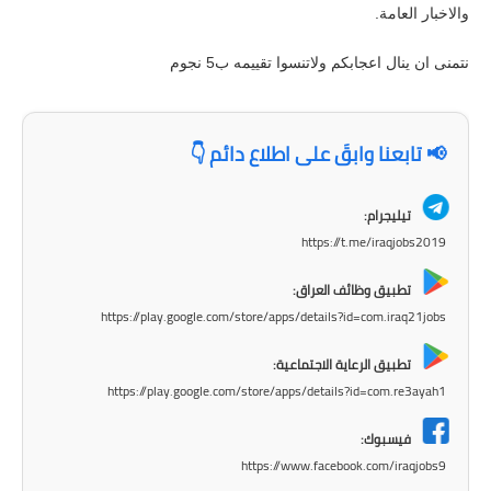
المرحلة الابتدائية
والاخبار العامة.
المرحلة المتوسطة
نتمنى ان ينال اعجابكم ولاتنسوا تقييمه ب5 نجوم
المرحلة الاعدادية
📢 تابعنا وابقَ على اطلاع دائم 👇
مرشحات
المرحلة الابتدائية
تيليجرام:
https://t.me/iraqjobs2019
المرحلة المتوسطة
تطبيق وظائف العراق:
المرحلة الاعدادية
https://play.google.com/store/apps/details?id=com.iraq21jobs
كتب مدرسية
تطبيق الرعاية الاجتماعية:
https://play.google.com/store/apps/details?id=com.re3ayah1
المرحلة الابتدائية
فيسبوك:
المرحلة المتوسطة
https://www.facebook.com/iraqjobs9