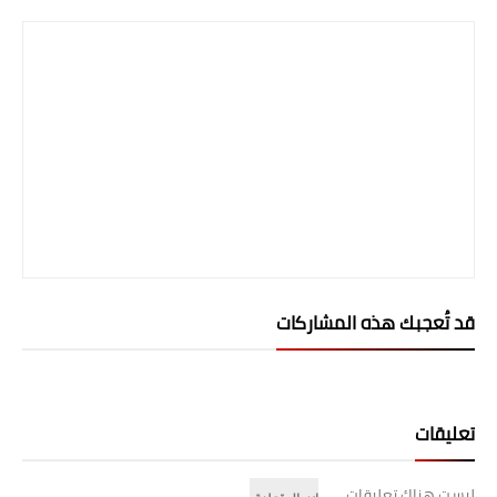
المرحلة الابتدائية
المرحلة المتوسطة
المرحلة الاعدادية
الجامعات
اخبار وقرارات وزارة التعليم
العالي
استمارة القبول المركزي
قد تُعجبك هذه المشاركات
نتائج القبول المركزي
الطقس
تعليقات
العطل
ليست هناك تعليقات