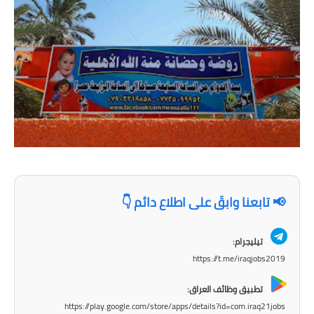
الاخبار الاقتصادية
الاخبار الرياضية
المدارس
اخبار وقرارات وزارة التربية
نتائج الامتحانات
المرحلة الابتدائية
📢 تابعنا وابقَ على اطلاع دائم 👇
المرحلة المتوسطة
تيليجرام:
المرحلة الاعدادية
https://t.me/iraqjobs2019
اسئلة وزارية
تطبيق وظائف العراق:
https://play.google.com/store/apps/details?id=com.iraq21jobs