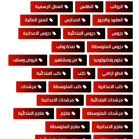
الرواتب
الطقس
العطل الرسمية
العقود والاجور
المدارس
المنح المالية
دروس
دروس الابتدائية
دروس الاعدادية
دروس المتوسطة
صحة وطب
علوم وتكنولوجيا
فن ومشاهير
قروض وسلف
قطع اراضي
كتب
كتب الابتدائية
كتب الاعدادية
كتب المتوسطة
مرشحات
مرشحات الابتدائية
مرشحات الاعدادية
مرشحات المتوسطة
ملازم
ملازم الابتدائية
ملازم الاعدادية
ملازم المتوسطة