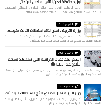
اول محافظة تعلن نتائج السادس الابتدائي
تربية الرصافة الأولى تعلن نتائج السادس الابتدائي لمشاهدة
النتيجة نزل هذا البرنامج من سوق بلي https://play.google.com/s…
01 يوليو 2022
وزارة التربية... تعلن نتائج امتحانات الثالث متوسط
كشف مصدر في وزارة التربية، اليوم الجمعة، اكمال تصحيح الوزارة
الدفاتر الامتحانية لجميع مواد مرحلة الثالث المتوسط باستثنا…
09 فبراير 2020
اليكم المحافظات العراقية التي ستشهد تساقط
للثلوج غدا الاثنين🥶
توقعت هيئة الانواء الجوية عن تساقط ثلوج في بعض مدن العراق من بينها
العاصمة بغداد ⁦🌨️⁩ واضافت الهيئة ان غدا الاثنين …
25 مايو 2026
وزير التربية يعلن انطلاق نتائج الامتحانات الابتدائية
أعلن وزير التربية عبد الكريم عبطان الجبوري، الاثنين، انطلاق نتائج
الامتحانات الوزارية للدراسة الابتدائية/ الدور الأول…