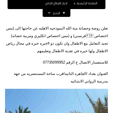
الصفحة الرئيسية
اخبار القطاع الخاص
نتائج التعيينات
الحجم
العقود والاجور اليومية
الرواتب والقروض
تعلن روضة وحضانة منة الله النموذجيه الاهليه عن حاجتها الى (مس
اختصاص 🇫🇷فرنسي) و (مس اختصاص انكليزي ومربية حضانه)
الرواتب
تجيد التعامل مع الاطفال وان تكون ذو #خبره خبره في مجال رياض
الاطفال ولها خبره في تغذية الاطفال وتعليمهم
القروض والسلف
للاستفسار الاتصال ع الرقم 07735099952
المنح المالية
العنوان بغداد /القاهره الثانيه/قرب ساحة المستنصريه من جهة
قطع الاراضي
مدرسة الروابي الابتدائيه
اخبار العراق
الاخبار السياسية
الاخبار الامنية