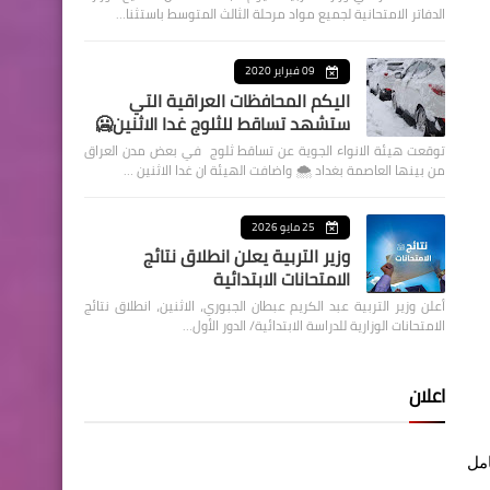
الدفاتر الامتحانية لجميع مواد مرحلة الثالث المتوسط باستثنا…
09 فبراير 2020
اليكم المحافظات العراقية التي
ستشهد تساقط للثلوج غدا الاثنين🥶
توقعت هيئة الانواء الجوية عن تساقط ثلوج في بعض مدن العراق
من بينها العاصمة بغداد ⁦🌨️⁩ واضافت الهيئة ان غدا الاثنين …
25 مايو 2026
وزير التربية يعلن انطلاق نتائج
الامتحانات الابتدائية
أعلن وزير التربية عبد الكريم عبطان الجبوري، الاثنين، انطلاق نتائج
الامتحانات الوزارية للدراسة الابتدائية/ الدور الأول…
اعلان
امل