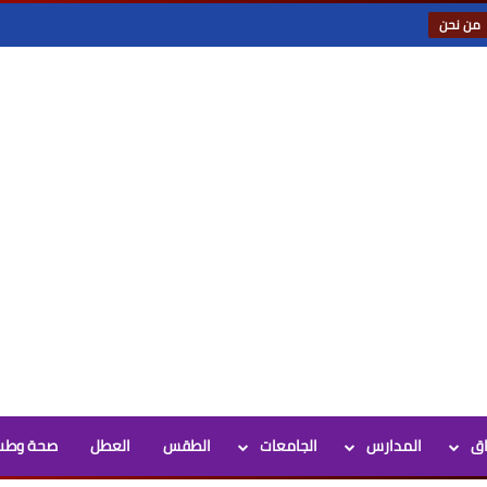
من نحن
اق
المدارس
الجامعات
الطقس
العطل
صحة وطب