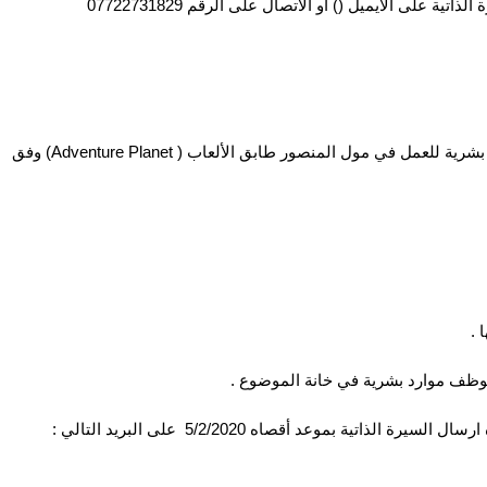
 على الايميل () او الاتصال على الرقم 07722731829
تعلن شركة ناردين للخدمات العامة عن حاجتها لموظف موارد بشرية للعمل في مول المنصور طابق الألعاب ( Adventure Planet) وفق
تية بموعد أقصاه 5/2/2020 على البريد التالي :