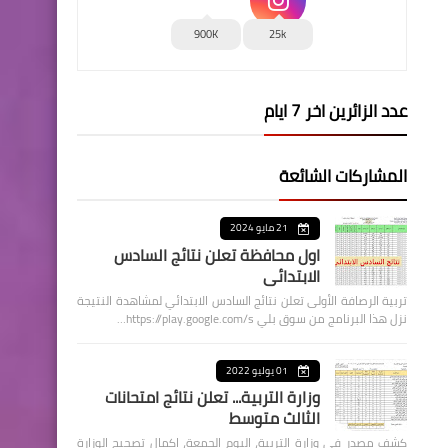
900K
25k
عدد الزائرين اخر 7 ايام
المشاركات الشائعة
21 مايو 2024
اول محافظة تعلن نتائج السادس
الابتدائي
تربية الرصافة الأولى تعلن نتائج السادس الابتدائي لمشاهدة النتيجة
نزل هذا البرنامج من سوق بلي https://play.google.com/s…
01 يوليو 2022
وزارة التربية... تعلن نتائج امتحانات
الثالث متوسط
كشف مصدر في وزارة التربية، اليوم الجمعة، اكمال تصحيح الوزارة