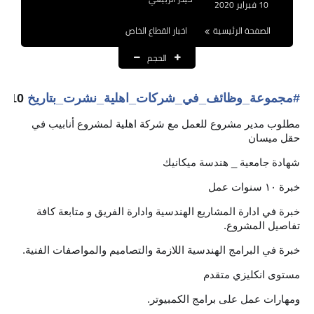
10 فبراير 2020
نتائج التعيينات
الصفحة الرئيسية
اخبار القطاع الخاص
العقود والاجور اليومية
الحجم
الرواتب والقروض
#
مجموعة_وظائف_في_شركات_اهلية_نشرت_بتاريخ
2020/2/10
الرواتب
مطلوب مدير مشروع للعمل مع شركة اهلية لمشروع أنابيب في
حقل ميسان
القروض والسلف
شهادة جامعية _ هندسة ميكانيك
المنح المالية
خبرة ١٠ سنوات عمل
قطع الاراضي
خبرة في ادارة المشاريع الهندسية وادارة الفريق و متابعة كافة
تفاصيل المشروع.
اخبار العراق
خبرة في البرامج الهندسية اللازمة والتصاميم والمواصفات الفنية.
الاخبار السياسية
مستوى انكليزي متقدم
ومهارات عمل على برامج الكمبيوتر.
الاخبار الامنية