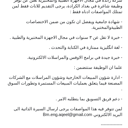
المرحلة الابتدائية
شركة رائدة في مجال الاجهزة الطبية والمختبرية تعلن عن توفر
وظيفة شاغرة في بغداد الكرادة، يرجى التقديم للاناث فقط لمن
تمتلك المواصفات ادناه فقط :
المرحلة المتوسطة
- شهادة جامعية ويفضل ان تكون من ضمن الاختصاصات
المرحلة الاعدادية
الطبيةوالمختبرية.
- خبرة لا تقل عن ٣ سنوات في مجال الاجهزة المختبرية والطبية .
مرشحات
- لغة انگليزية ممتازة في الكتابة والتحدث .
المرحلة الابتدائية
- خبرة جيدة في برامج الاوفس والمراسلات الالكترونية.
المرحلة المتوسطة
علما ان الوظيفة ستتضمن :
- ادارة شؤون المبيعات الخارجية وشؤون المراسلات مع الشركات
المرحلة الاعدادية
المصنعة فيما يتعلق بعمليات المبيعات المستمرة وتطورات السوق
.
كتب مدرسية
- دعم فريق التسويق بما يتطلبه الامر .
المرحلة الابتدائية
لمن تتوفر فيه هذا المواصفات يرجى ارسال السيرة الذاتية الى
البريد الالكتروني
Bm.eng.aqeel@gmail.com
المرحلة المتوسطة
---------------