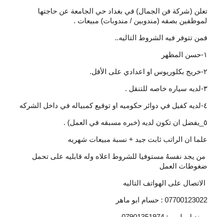
المرحلة الاعدادية
تعلن (شركة فن الجمال) في بغداد حي الجامعة عن حاجتها
لموظفين بصفه (مندوبين / مندوبات) مبيعات .
ملازم دراسية
المرحلة الابتدائية
المرحلة المتوسطة
المرحلة الاعدادية
دروس
المرحلة الابتدائية
‏‎ من يجد نفسهُ مستوفيا للشروط اعلاه وله قابليه على تحمل
المرحلة المتوسطة
ضغوطات العمل
المرحلة الاعدادية
مواضيع انشاء
مهند ابو امير : 07901351974