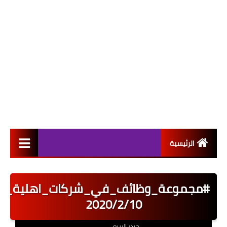
الرئيسية
التعيينات
#مجموعة_وظائف_في_شركات_اهلية_نشر
اخبار القطاع العام
2020/2/10
اخبار القطاع الخاص
حيدر الربيعي