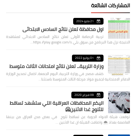
المشاركات الشائعة
21 مايو 2024
اول محافظة تعلن نتائج السادس الابتدائي
تربية الرصافة الأولى تعلن نتائج السادس الابتدائي لمشاهدة
النتيجة نزل هذا البرنامج من سوق بلي https://play.google.com/s…
01 يوليو 2022
وزارة التربية... تعلن نتائج امتحانات الثالث متوسط
كشف مصدر في وزارة التربية، اليوم الجمعة، اكمال تصحيح الوزارة
الدفاتر الامتحانية لجميع مواد مرحلة الثالث المتوسط باستثنا…
09 فبراير 2020
اليكم المحافظات العراقية التي ستشهد تساقط
للثلوج غدا الاثنين🥶
توقعت هيئة الانواء الجوية عن تساقط ثلوج في بعض مدن العراق من بينها
العاصمة بغداد ⁦🌨️⁩ واضافت الهيئة ان غدا الاثنين …