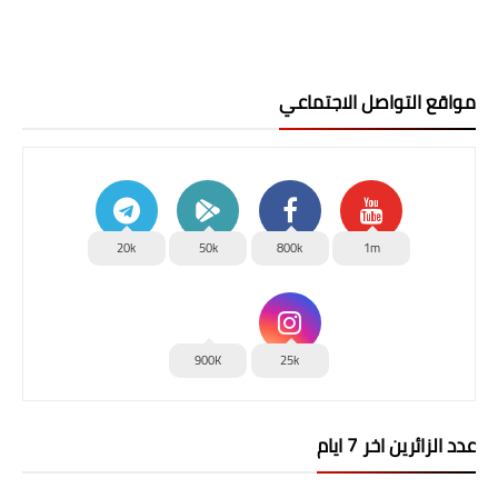
مواقع التواصل الاجتماعي
20k
50k
800k
1m
900K
25k
عدد الزائرين اخر 7 ايام