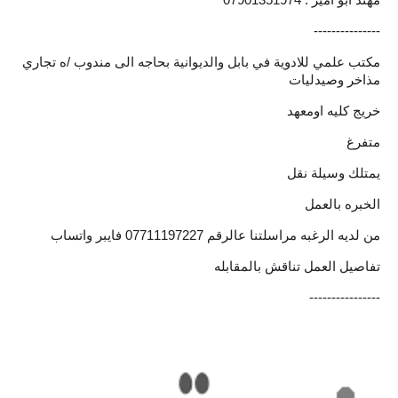
المرحلة الابتدائية
---------------
المرحلة المتوسطة
مكتب علمي للادوية في بابل والديوانية بحاجه الى مندوب /ه تجاري
مذاخر وصيدليات
المرحلة الاعدادية
خريج كليه اومعهد
متفرغ
الجامعات
يمتلك وسيلة نقل
اخبار وقرارات وزارة التعليم
العالي
الخبره بالعمل
من لديه الرغبه مراسلتنا عالرقم 07711197227 فايبر واتساب
استمارة القبول المركزي
تفاصيل العمل تناقش بالمقابله
نتائج القبول المركزي
----------------
الطقس
العطل