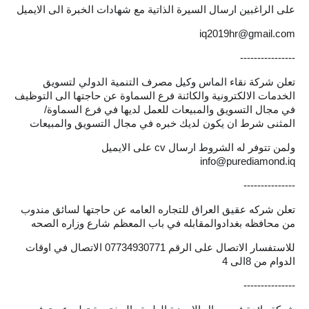
على الراغبين ارسال السيرة الذاتية مع شهادات الخبرة الى الايميل
الاخبار الاقتصادية
iq2019hr@gmail.com
الاخبار الرياضية
----------------
تعلن شركة نقاء الماس وكيل مصرف التنمية الدولي لتسويق
المدارس
الخدمات الالكترونية والكائنة فرع السماوة عن حاجتها الى التوظيف
في مجال التسويق والمبيعات للعمل لديها في فرع السماوة/
اخبار وقرارات وزارة التربية
المثنى شرط ان يكون لديك خبره في مجال التسويق والمبيعات
ولمن تتوفر له الشروط ارسال cv على الايميل
نتائج الامتحانات
info@purediamond.iq
المرحلة الابتدائية
---------------
تعلن شركه عقيق العراق للتجاره العامه عن حاجتها لسائق مندوب
المرحلة المتوسطة
من محافظه بغدادوالمقابله في باب المعظم شارع وزاره الصحه
المرحلة الاعدادية
للاستفسار الاتصال على الرقم 07734930771 الاتصال في اوقات
الدوام من 8الى 4
اسئلة وزارية
---------------