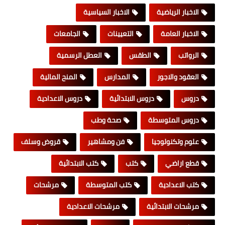
الاخبار الرياضية
الاخبار السياسية
الاخبار العامة
التعيينات
الجامعات
الرواتب
الطقس
العطل الرسمية
العقود والاجور
المدارس
المنح المالية
دروس
دروس الابتدائية
دروس الاعدادية
دروس المتوسطة
صحة وطب
علوم وتكنولوجيا
فن ومشاهير
قروض وسلف
قطع اراضي
كتب
كتب الابتدائية
كتب الاعدادية
كتب المتوسطة
مرشحات
مرشحات الابتدائية
مرشحات الاعدادية