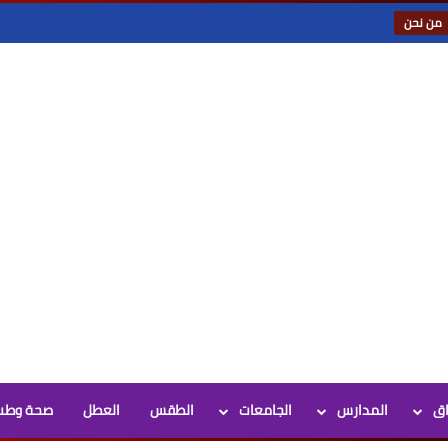
من نحن
اق
المدارس
الجامعات
الطقس
العطل
صحة وطب