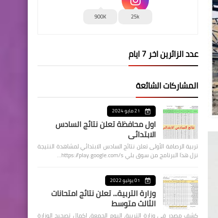
900K
25k
عدد الزائرين اخر 7 ايام
المشاركات الشائعة
21 مايو 2024
اول محافظة تعلن نتائج السادس
الابتدائي
تربية الرصافة الأولى تعلن نتائج السادس الابتدائي لمشاهدة النتيجة
نزل هذا البرنامج من سوق بلي https://play.google.com/s…
01 يوليو 2022
وزارة التربية... تعلن نتائج امتحانات
الثالث متوسط
كشف مصدر في وزارة التربية، اليوم الجمعة، اكمال تصحيح الوزارة