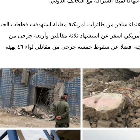
هاكا لمبدأ الشراكة مع التحالف الدولي.
عتداء سافر من طائرات امريكية مقاتلة استهدفت قطعات الج
مريكي اسفر عن استشهاد ثلاثة مقاتلين وأربعة جرحى من
مغاوير الفرقة التاسعة عشرة واثنان منهم بحالة حرجة، فضلا عن سقوط خمسة جرحى من مقاتلي لواء ٤٦ بهيئة