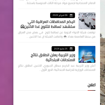
الدفاتر الامتحانية لجميع مواد مرحلة الثالث المتوسط باستثنا…
09 فبراير 2020
اليكم المحافظات العراقية التي
ستشهد تساقط للثلوج غدا الاثنين🥶
توقعت هيئة الانواء الجوية عن تساقط ثلوج في بعض مدن العراق
من بينها العاصمة بغداد ⁦🌨️⁩ واضافت الهيئة ان غدا الاثنين …
25 مايو 2026
وزير التربية يعلن انطلاق نتائج
الامتحانات الابتدائية
أعلن وزير التربية عبد الكريم عبطان الجبوري، الاثنين، انطلاق نتائج
الامتحانات الوزارية للدراسة الابتدائية/ الدور الأول…
اعلان