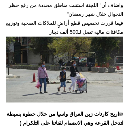
واضاف أن" اللجنة استثنت مناطق محددة من رفع حظر
الاخبار الاقتصادية
التجوال خلال شهر رمضان"
الاخبار الرياضية
فيما قررت تخصيص قطع أراضٍ للملاكات الصحية وتوزيع
مكافئات مالية تصل لـ500 ألف دينار
المدارس
اخبار وقرارات وزارة التربية
نتائج الامتحانات
المرحلة الابتدائية
المرحلة المتوسطة
المرحلة الاعدادية
اربح كارتات زين العراق واسيا من خلال خطوة بسيطة
￼
اسئلة وزارية
لتدخل القرعة وهي الانضمام لقناتنا على التلكرام (