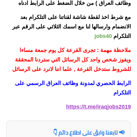
المرحلة الابتدائية
وظائف العراق ) من خلال الضغط على الرابط ادناه
المرحلة المتوسطة
مع شرط اخذ لقطة شاشة لقناتنا على التلكرام بعد
الانضمام وارسالها لنا مع اسمك الثلاثي على الرقم عبر
المرحلة الاعدادية
التلكرام
jobs40
مرشحات
ملاحظة مهمة : تجرى القرعة كل يوم جمعة مساءا
المرحلة الابتدائية
ويفوز شخص واحد كل الرسائل التي ستردنا المحققة
للشروط ستدخل القرعة , علما اننا لانرد على الرسائل
المرحلة المتوسطة
الرابط الحصري لمدونة وظائف العراق الرسمي على
المرحلة الاعدادية
التلكرام
كتب مدرسية
https://t.me/iraqjobs2019
المرحلة الابتدائية
المرحلة المتوسطة
📢 تابعنا وابقَ على اطلاع دائم 👇