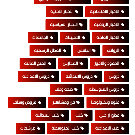
الاخبار الاقتصادية
الاخبار الامنية
الاخبار الرياضية
الاخبار السياسية
الاخبار العامة
التعيينات
الجامعات
الرواتب
الطقس
العطل الرسمية
العقود والاجور
المدارس
المنح المالية
دروس
دروس الابتدائية
دروس الاعدادية
دروس المتوسطة
صحة وطب
علوم وتكنولوجيا
فن ومشاهير
قروض وسلف
قطع اراضي
كتب
كتب الابتدائية
كتب الاعدادية
كتب المتوسطة
مرشحات