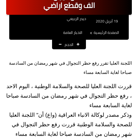
الف وقطع اراضي
نتائج التعيينات
حيدر الربيعي
العقود والاجور اليومية
19 أبريل 2020
الصفحة الرئيسية
الاخبار العامة
الرواتب والقروض
الحجم
الرواتب
القروض والسلف
اللجنة العليا تقرر رفع حظر التجوال في شهر رمضان من السادسة
صباحا لغاية السابعة مساء
المنح المالية
قررت اللجنة العليا للصحة والسلامة الوطنية ، اليوم الاحد
قطع الاراضي
، رفع حظر التجوال في شهر رمضان من السادسة صباحا
لغاية السابعة مساء
اخبار العراق
وذكر مصدر لوكالة الانباء العراقية (واع) أن" اللجنة العليا
الاخبار السياسية
للصحة والسلامة الوطنية قررت رفع حظر التجوال في
الاخبار الامنية
شهر رمضان من السادسة صباحا لغاية السابعة مساء