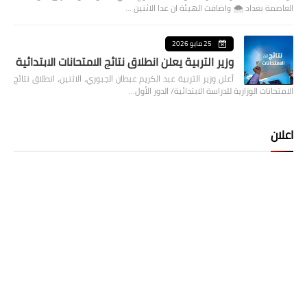
العاصمة بغداد ⁦🌨️⁩ واضافت الهيئة ان غدا الاثنين …
25 مايو 2026
وزير التربية يعلن انطلاق نتائج الامتحانات الابتدائية
أعلن وزير التربية عبد الكريم عبطان الجبوري، الاثنين، انطلاق نتائج
الامتحانات الوزارية للدراسة الابتدائية/ الدور الأول…
اعلان