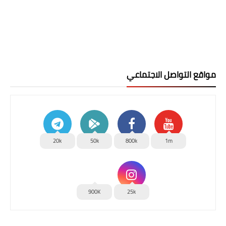
مواقع التواصل الاجتماعي
20k
50k
800k
1m
900K
25k