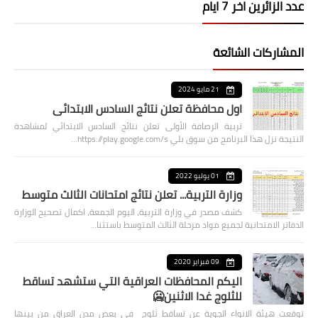
عدد الزائرين اخر 7 ايام
المشاركات الشائعة
21 مايو 2024
اول محافظة تعلن نتائج السادس الابتدائي
تربية الرصافة الأولى تعلن نتائج السادس الابتدائي لمشاهدة
النتيجة نزل هذا البرنامج من سوق بلي https://play.google.com/s…
01 يوليو 2022
وزارة التربية... تعلن نتائج امتحانات الثالث متوسط
كشف مصدر في وزارة التربية، اليوم الجمعة، اكمال تصحيح الوزارة
الدفاتر الامتحانية لجميع مواد مرحلة الثالث المتوسط باستثنا…
09 فبراير 2020
اليكم المحافظات العراقية التي ستشهد تساقط
للثلوج غدا الاثنين🥶
توقعت هيئة الانواء الجوية عن تساقط ثلوج في بعض مدن العراق من بينها