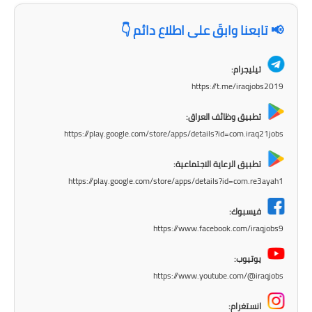
المرحلة الاعدادية
📢 تابعنا وابقَ على اطلاع دائم 👇
ملازم دراسية
تيليجرام:
المرحلة الابتدائية
https://t.me/iraqjobs2019
المرحلة المتوسطة
تطبيق وظائف العراق:
https://play.google.com/store/apps/details?id=com.iraq21jobs
المرحلة الاعدادية
تطبيق الرعاية الاجتماعية:
دروس
https://play.google.com/store/apps/details?id=com.re3ayah1
المرحلة الابتدائية
فيسبوك:
https://www.facebook.com/iraqjobs9
المرحلة المتوسطة
يوتيوب:
المرحلة الاعدادية
https://www.youtube.com/@iraqjobs
مواضيع انشاء
انستغرام: