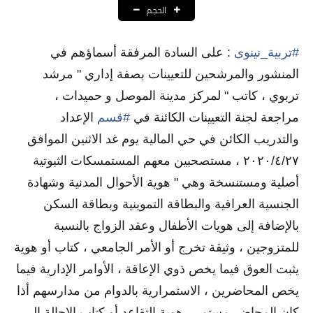
الحجم
نتائج التعيينات
العقود والاجور اليومية
#
تربية_نينوى
: على السادة المرفقة أسماؤهم في
المنشور والمرشحين للتعيينات بصفة إداري " مرشد
الرواتب والقروض
تربوي ، كاتب " لمركز مدينة الموصل و حميدات ،
الرواتب
مراجعة لجنة التعيينات الكائنة في
#
قسم
الإعداد
والتدريب الكائن في حي المالية يوم غد الاثنين الموافق
القروض والسلف
٢٠٢٠/٤/٢٧ ، مستصحبين معهم المستمسكات الثبوتية
المنح المالية
أصلية ومستنسخة وهي " هوية الأحوال المدنية وشهادة
الجنسية العراقية والبطاقة التموينية وبطاقة السكن
قطع الاراضي
بالإضافة إلى هويات الأطفال وعقد الزواج بالنسبة
اخبار العراق
للمتزوجين ، وثيقة تخرج أو الأمر الجامعي ، كتاب أو هوية
يثبت العوق فيما يخص ذوي الإعاقة ، الأوامر الإدارية فيما
الاخبار السياسية
يخص المحاضرين ، الاستمرارية بالدوام من مدارسهم أذا
الاخبار الامنية
كان المحاضر مستمر ، هوية التقاعد أو كتاب الإحالة إلى