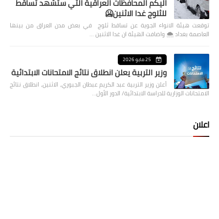
اليكم المحافظات العراقية التي ستشهد تساقط
للثلوج غدا الاثنين🥶
توقعت هيئة الانواء الجوية عن تساقط ثلوج في بعض مدن العراق من بينها
العاصمة بغداد ⁦🌨️⁩ واضافت الهيئة ان غدا الاثنين …
25 مايو 2026
وزير التربية يعلن انطلاق نتائج الامتحانات الابتدائية
أعلن وزير التربية عبد الكريم عبطان الجبوري، الاثنين، انطلاق نتائج
الامتحانات الوزارية للدراسة الابتدائية/ الدور الأول…
اعلان