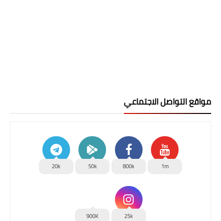
مواقع التواصل الاجتماعي
20k
50k
800k
1m
900K
25k