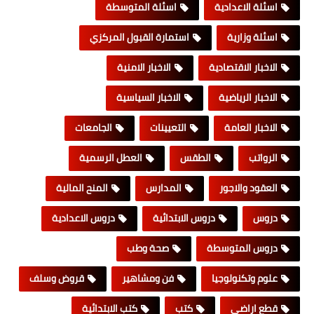
اسئلة الاعدادية
اسئلة المتوسطة
اسئلة وزارية
استمارة القبول المركزي
الاخبار الاقتصادية
الاخبار الامنية
الاخبار الرياضية
الاخبار السياسية
الاخبار العامة
التعيينات
الجامعات
الرواتب
الطقس
العطل الرسمية
العقود والاجور
المدارس
المنح المالية
دروس
دروس الابتدائية
دروس الاعدادية
دروس المتوسطة
صحة وطب
علوم وتكنولوجيا
فن ومشاهير
قروض وسلف
قطع اراضي
كتب
كتب الابتدائية