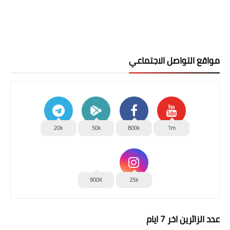
مواقع التواصل الاجتماعي
20k
50k
800k
1m
900K
25k
عدد الزائرين اخر 7 ايام