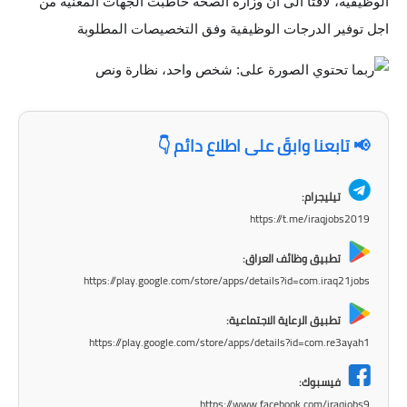
الوظيفية، لافتا الى ان وزارة
الصحة خاطبت الجهات المعنية من
الاخبار الاقتصادية
اجل توفير الدرجات الوظيفية وفق التخصيصات المطلوبة
الاخبار الرياضية
المدارس
📢 تابعنا وابقَ على اطلاع دائم 👇
اخبار وقرارات وزارة التربية
تيليجرام:
نتائج الامتحانات
https://t.me/iraqjobs2019
المرحلة الابتدائية
تطبيق وظائف العراق:
https://play.google.com/store/apps/details?id=com.iraq21jobs
المرحلة المتوسطة
تطبيق الرعاية الاجتماعية:
المرحلة الاعدادية
https://play.google.com/store/apps/details?id=com.re3ayah1
اسئلة وزارية
فيسبوك:
https://www.facebook.com/iraqjobs9