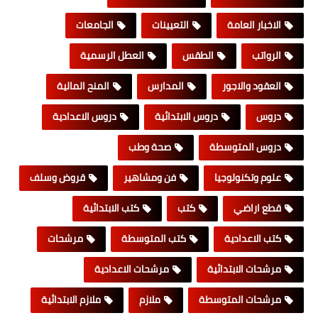
الاخبار العامة
التعيينات
الجامعات
الرواتب
الطقس
العطل الرسمية
العقود والاجور
المدارس
المنح المالية
دروس
دروس الابتدائية
دروس الاعدادية
دروس المتوسطة
صحة وطب
علوم وتكنولوجيا
فن ومشاهير
قروض وسلف
قطع اراضي
كتب
كتب الابتدائية
كتب الاعدادية
كتب المتوسطة
مرشحات
مرشحات الابتدائية
مرشحات الاعدادية
مرشحات المتوسطة
ملازم
ملازم الابتدائية