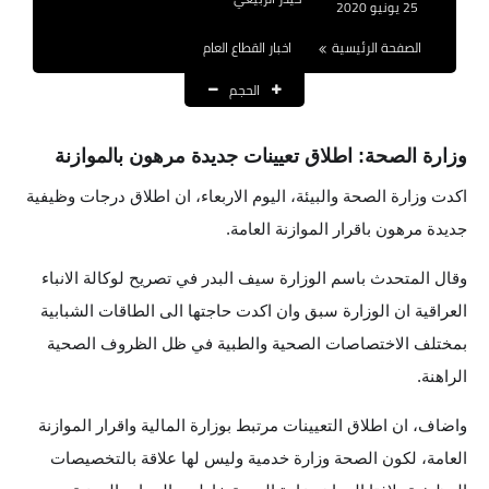
25 يونيو 2020
نتائج التعيينات
الصفحة الرئيسية
اخبار القطاع العام
العقود والاجور اليومية
الحجم
الرواتب والقروض
وزارة الصحة: اطلاق تعيينات جديدة مرهون بالموازنة
الرواتب
اكدت وزارة الصحة والبيئة، اليوم الاربعاء، ان اطلاق درجات وظيفية
القروض والسلف
جديدة مرهون باقرار الموازنة العامة.
المنح المالية
وقال المتحدث باسم الوزارة سيف البدر في تصريح لوكالة الانباء
العراقية ان الوزارة سبق وان اكدت حاجتها الى الطاقات الشبابية
قطع الاراضي
بمختلف الاختصاصات الصحية والطبية في ظل الظروف الصحية
اخبار العراق
الراهنة.
الاخبار السياسية
واضاف، ان اطلاق التعيينات مرتبط بوزارة المالية واقرار الموازنة
العامة، لكون الصحة وزارة خدمية وليس لها علاقة بالتخصيصات
الاخبار الامنية