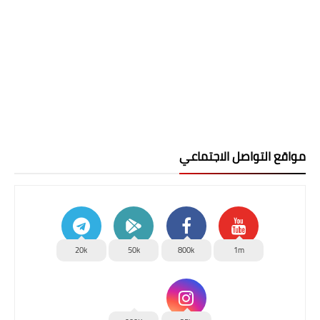
مواقع التواصل الاجتماعي
20k
50k
800k
1m