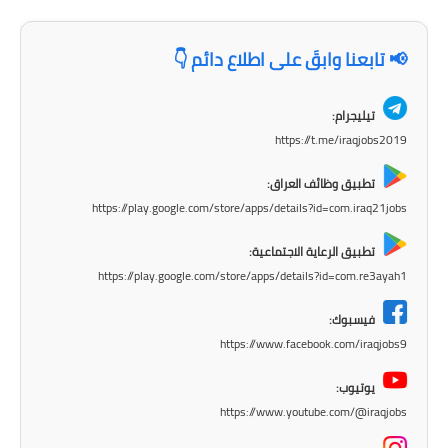
الاخبار الاقتصادية
📢 تابعنا وابقَ على اطلاع دائم 👇
الاخبار الرياضية
تيليجرام:
المدارس
https://t.me/iraqjobs2019
اخبار وقرارات وزارة التربية
تطبيق وظائف العراق:
https://play.google.com/store/apps/details?id=com.iraq21jobs
نتائج الامتحانات
تطبيق الرعاية الاجتماعية:
المرحلة الابتدائية
https://play.google.com/store/apps/details?id=com.re3ayah1
المرحلة المتوسطة
فيسبوك:
https://www.facebook.com/iraqjobs9
المرحلة الاعدادية
يوتيوب:
اسئلة وزارية
https://www.youtube.com/@iraqjobs