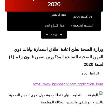
2020
نتائج التعيينات
حيدر الربيعي
العقود والاجور اليومية
05 أكتوبر 2020
الصفحة الرئيسية
اخبار القطاع العام
الرواتب والقروض
الحجم
الرواتب
القروض والسلف
وزارة الصحة تعلن اعادة اطلاق استمارة بيانات ذوي
المهن الصحية الساندة المذكورين ضمن قانون رقم (1)
المنح المالية
لسنة 2020
قطع الاراضي
الرابط ادناه
🔸
اخبار العراق
https://www.iqmohserv.com/application_form
الاخبار السياسية
الاخبار الامنية