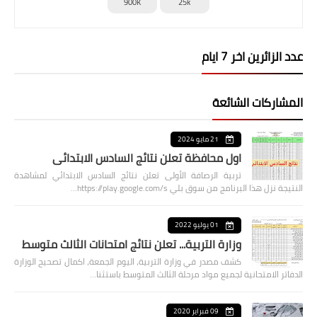
900K
25k
عدد الزائرين اخر 7 ايام
المشاركات الشائعة
21 مايو 2024
اول محافظة تعلن نتائج السادس الابتدائي
تربية الرصافة الأولى تعلن نتائج السادس الابتدائي لمشاهدة
النتيجة نزل هذا البرنامج من سوق بلي https://play.google.com/s…
01 يوليو 2022
وزارة التربية... تعلن نتائج امتحانات الثالث متوسط
كشف مصدر في وزارة التربية، اليوم الجمعة، اكمال تصحيح الوزارة
الدفاتر الامتحانية لجميع مواد مرحلة الثالث المتوسط باستثنا…
09 فبراير 2020