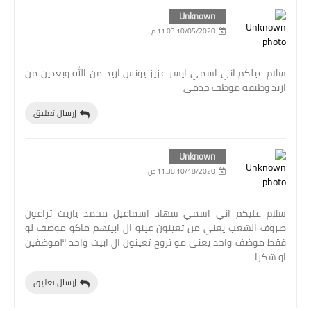
Unknown
المرحلة الابتدائية
10/05/2020 11:03 م
المرحلة المتوسطة
سلام عيلكم اني اسمي ايسر عزيز يونس اريد من الله وبعدين من
المرحلة الاعدادية
اريد وظيفة موظف خدمي
إرسال تعليق
الجامعات
اخبار وقرارات وزارة التعليم
Unknown
العالي
10/18/2020 11:38 ص
استمارة القبول المركزي
سلام عليكم اني اسمي سهاد اسماعيل محمد ياريت تراعون
نتائج القبول المركزي
ضروف الشعب يعني من تعينون عينو ال ابيتهم ماكو موضف لو
فقط موضف واحد يعني مو تروح تعينون ال ابيت واحد ٣موضفين
او شكرا
الطقس
إرسال تعليق
العطل