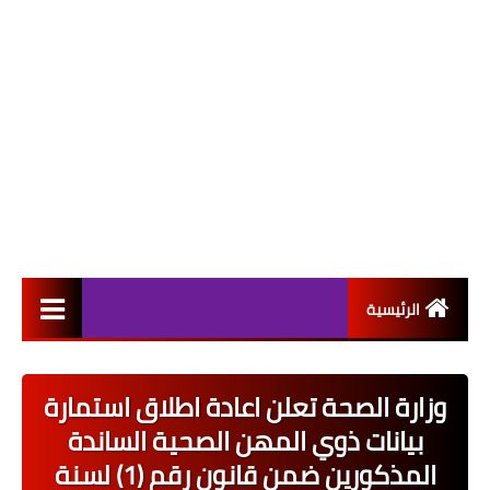
الرئيسية
التعيينات
وزارة الصحة تعلن اعادة اطلاق استمارة
اخبار القطاع العام
بيانات ذوي المهن الصحية الساندة
اخبار القطاع الخاص
المذكورين ضمن قانون رقم (1) لسنة