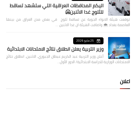
اليكم المحافظات العراقية التي ستشهد تساقط
للثلوج غدا الاثنين🥶
توقعت هيئة الانواء الجوية عن تساقط ثلوج في بعض مدن العراق من بينها
العاصمة بغداد ⁦🌨️⁩ واضافت الهيئة ان غدا الاثنين …
25 مايو 2026
وزير التربية يعلن انطلاق نتائج الامتحانات الابتدائية
أعلن وزير التربية عبد الكريم عبطان الجبوري، الاثنين، انطلاق نتائج
الامتحانات الوزارية للدراسة الابتدائية/ الدور الأول…
اعلان