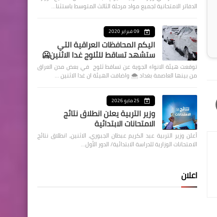
الدفاتر الامتحانية لجميع مواد مرحلة الثالث المتوسط باستثنا…
09 فبراير 2020
اليكم المحافظات العراقية التي
ستشهد تساقط للثلوج غدا الاثنين🥶
توقعت هيئة الانواء الجوية عن تساقط ثلوج في بعض مدن العراق
من بينها العاصمة بغداد ⁦🌨️⁩ واضافت الهيئة ان غدا الاثنين …
25 مايو 2026
وزير التربية يعلن انطلاق نتائج
الامتحانات الابتدائية
أعلن وزير التربية عبد الكريم عبطان الجبوري، الاثنين، انطلاق نتائج
الامتحانات الوزارية للدراسة الابتدائية/ الدور الأول…
اعلان