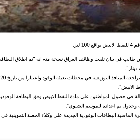
 لتر.
 طالب في بيان تلقت وظائف العراق نسخة منه انه "تم اطلاق البطاقة
واضاف طالب ان "الشركة دعت المواطنين في بغداد الى مراجعة المنافذ التوزيعية في محطات تعبئة الوقود واعتبارا من تاريخ 20
ط الابيض".
ة في حصول المواطنين على مادة النفط الابيض وفق البطاقة الوقودية
ة وجدول تم اعداده للموسم الشتوي".
ة الماضية البطاقات الوقودية الجديدة على وكلاء الحصة التموينية في