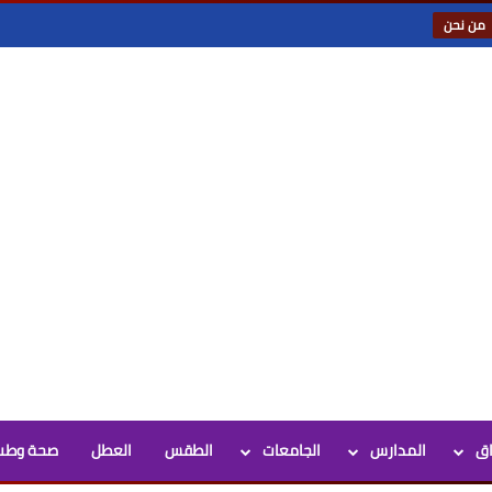
من نحن
اق
المدارس
الجامعات
الطقس
العطل
صحة وطب