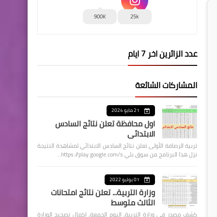
900K
25k
عدد الزائرين اخر 7 ايام
المشاركات الشائعة
21 مايو 2024
اول محافظة تعلن نتائج السادس
الابتدائي
تربية الرصافة الأولى تعلن نتائج السادس الابتدائي لمشاهدة النتيجة
نزل هذا البرنامج من سوق بلي https://play.google.com/s…
01 يوليو 2022
وزارة التربية... تعلن نتائج امتحانات
الثالث متوسط
كشف مصدر في وزارة التربية، اليوم الجمعة، اكمال تصحيح الوزارة