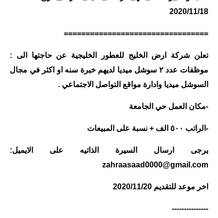
2020/11/18
الاخبار الاقتصادية
=================================
الاخبار الرياضية
تعلن شركة ارض الخليج للعطور الخليجية عن حاجتها الى :
المدارس
موظفات عدد ٢ سوشل ميديا لديهم خبرة سنه او اكثر في مجال
اخبار وقرارات وزارة التربية
السوشل ميديا وادارة مواقع التواصل الاجتماعي .
نتائج الامتحانات
-مكان العمل حي الجامعة
المرحلة الابتدائية
-الراتب ٥٠٠ الف + نسبة على المبيعات
المرحلة المتوسطة
يرجى ارسال السيرة الذاتيه على الايميل:
zahraasaad0000@gmail.com
المرحلة الاعدادية
اخر موعد للتقديم 2020/11/20
اسئلة وزارية
---------------