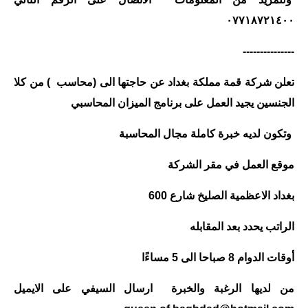
المرحلة الابتدائية
٠٧٧١٨٧٢١٤٠٠
المرحلة المتوسطة
---------------
المرحلة الاعدادية
تعلن شركة قمة مملكة بغداد عن حاجتها الى (محاسب ) من كلا
الجنسين يجيد العمل على برنامج الميزان المحاسبي
الجامعات
وتكون لديه خبرة كاملة مجال المحاسبة
اخبار وقرارات وزارة التعليم
العالي
موقع العمل في مقر الشركة
استمارة القبول المركزي
بغداد الاعظمية الصليخ شارع 600
نتائج القبول المركزي
الراتب يحدد بعد المقابله
الطقس
أوقات الدوام 8 صباحا الى 5 مساءًا
العطل
من لديها الرغبة والخبرة ارسال السيفي على الايميل