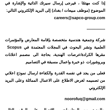
المرحلة الاعدادية
إذا كنت مهتمًا ، فيرجى إرسال سيرتك الذاتية والإشارة في
الموضوع (موظف مبيعات / بغداد) إلى البريد الإلكتروني التالي:
ملازم دراسية
careers@sapco-group.com
المرحلة الابتدائية
---------------
المرحلة المتوسطة
شركة وجمعية هندسية متخصصة بإقامة المعارض والمؤتمرات
العلمية ونشر البحوث في المجلات المعتمدة في Scopus
المرحلة الاعدادية
مقرها الكرادة/عرصات الهندية، بحاجة الى مصمم اعلانات
دروس
وبروشورات ذو خبرة واعمال مسبقة في التصاميم
المرحلة الابتدائية
فعلى من يجد في نفسه القدرة والكفاءة ارسال نموذج اعلاني
من تصميمه لغرض الاطلاع على الاعمال المماثلة وعلى البريد
المرحلة المتوسطة
الإلكتروني
المرحلة الاعدادية
noorofuq@gmail.com
مواضيع انشاء
وللمزيد من المعلومات الاتصال على الرقم التالي