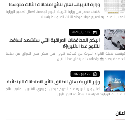
وزارة التربية... تعلن نتائج امتحانات الثالث متوسط
كشف مصدر في وزارة التربية، اليوم الجمعة، اكمال تصحيح الوزارة
الدفاتر الامتحانية لجميع مواد مرحلة الثالث المتوسط باستثنا…
09 فبراير 2020
اليكم المحافظات العراقية التي ستشهد تساقط
للثلوج غدا الاثنين🥶
توقعت هيئة الانواء الجوية عن تساقط ثلوج في بعض مدن العراق من بينها
العاصمة بغداد ⁦🌨️⁩ واضافت الهيئة ان غدا الاثنين …
25 مايو 2026
وزير التربية يعلن انطلاق نتائج الامتحانات الابتدائية
أعلن وزير التربية عبد الكريم عبطان الجبوري، الاثنين، انطلاق نتائج
الامتحانات الوزارية للدراسة الابتدائية/ الدور الأول…
اعلان