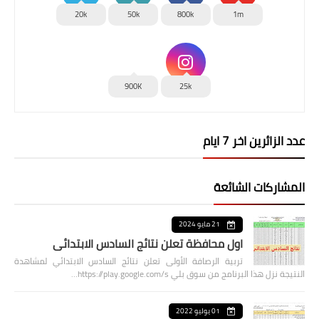
20k
50k
800k
1m
900K
25k
عدد الزائرين اخر 7 ايام
المشاركات الشائعة
21 مايو 2024
اول محافظة تعلن نتائج السادس الابتدائي
تربية الرصافة الأولى تعلن نتائج السادس الابتدائي لمشاهدة
النتيجة نزل هذا البرنامج من سوق بلي https://play.google.com/s…
01 يوليو 2022