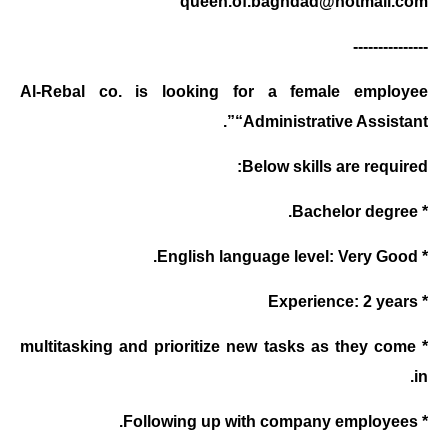
queen.of.baghdad@hotmail.com
صحة وطب
فن ومشاهير
---------------
العامة
Al-Rebal co. is looking for a female employee
“Administrative Assistant”.
Below skills are required:
* Bachelor degree.
* English language level: Very Good.
* Experience: 2 years
* multitasking and prioritize new tasks as they come
in.
* Following up with company employees.