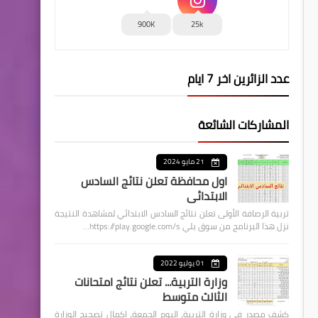
900K
25k
عدد الزائرين اخر 7 ايام
المشاركات الشائعة
21 مايو 2024
اول محافظة تعلن نتائج السادس
الابتدائي
تربية الرصافة الأولى تعلن نتائج السادس الابتدائي لمشاهدة النتيجة
نزل هذا البرنامج من سوق بلي https://play.google.com/s…
01 يوليو 2022
وزارة التربية... تعلن نتائج امتحانات
الثالث متوسط
كشف مصدر في وزارة التربية، اليوم الجمعة، اكمال تصحيح الوزارة