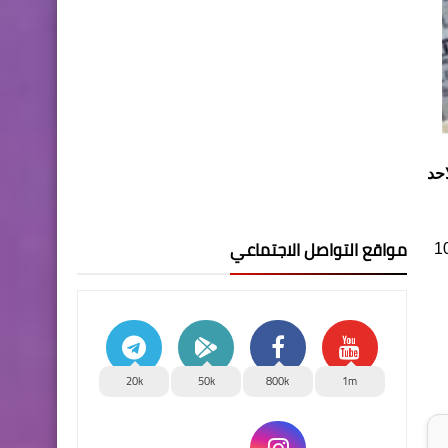
حد
مواقع التواصل الاجتماعي
، في حين سجلت الاسعار ليوم امس السبت 125.300 دينار لكل 100
20k
50k
800k
1m