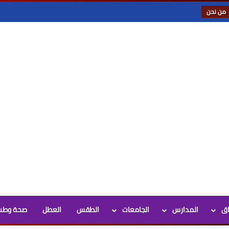
من نحن
اق
المدارس
الجامعات
الطقس
العطل
صحة وطب