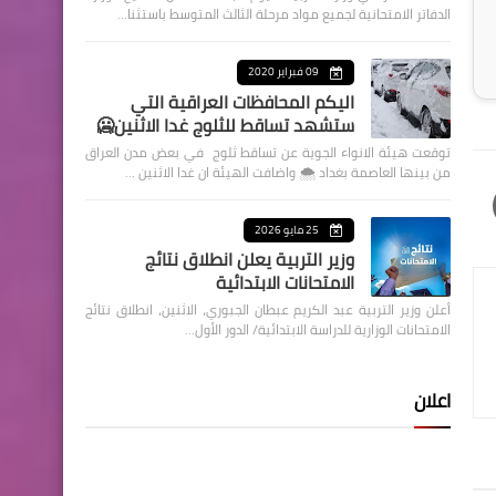
الدفاتر الامتحانية لجميع مواد مرحلة الثالث المتوسط باستثنا…
09 فبراير 2020
اليكم المحافظات العراقية التي
ستشهد تساقط للثلوج غدا الاثنين🥶
توقعت هيئة الانواء الجوية عن تساقط ثلوج في بعض مدن العراق
من بينها العاصمة بغداد ⁦🌨️⁩ واضافت الهيئة ان غدا الاثنين …
25 مايو 2026
وزير التربية يعلن انطلاق نتائج
الامتحانات الابتدائية
أعلن وزير التربية عبد الكريم عبطان الجبوري، الاثنين، انطلاق نتائج
الامتحانات الوزارية للدراسة الابتدائية/ الدور الأول…
اعلان