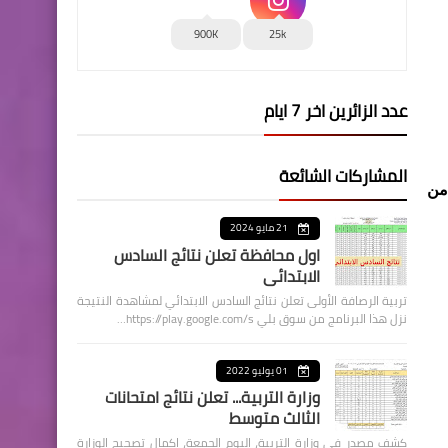
900K
25k
عدد الزائرين اخر 7 ايام
المشاركات الشائعة
من
21 مايو 2024
اول محافظة تعلن نتائج السادس
الابتدائي
تربية الرصافة الأولى تعلن نتائج السادس الابتدائي لمشاهدة النتيجة
نزل هذا البرنامج من سوق بلي https://play.google.com/s…
01 يوليو 2022
وزارة التربية... تعلن نتائج امتحانات
الثالث متوسط
كشف مصدر في وزارة التربية، اليوم الجمعة، اكمال تصحيح الوزارة