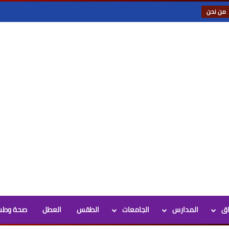
من نحن
اق
المدارس
الجامعات
الطقس
العطل
صحة وطب