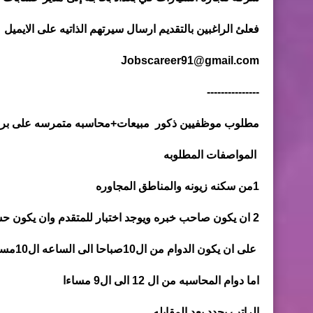
فعلئ الراغبين بالتقديم ارسال سيرتهم الذاتيه على الايميل
Jobscareer91@gmail.com
---------------
مطلوب موظفيين ذكور مبيعات+محاسبه متمرسه على برنامج 
المواصفات المطلوبه
1من سكنه زيونه والمناطق المجاوره
2 ان يكون صاحب خبره ويوجد اختبار للمتقدم وان يكون حسن المظهر ولباقه بالتعامل
على ان يكون الدوام من ال10صباحا الى الساعه ال10مساءا
اما دوام المحاسبه من ال 12 الى ال9 مساءا
الراتب يحدد بعد المقابله...