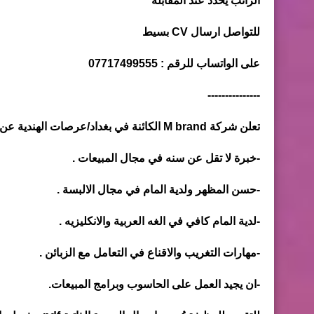
الراتب يحدد عند المقابلة
للتواصل ارسال CV بسيط
على الواتساب للرقم : 07717499555
---------------
تعلن شركة M brand الكائنة في بغداد/عرصات الهندية عن حاجتها الى موظف او موظفة مبيعات ملابس ضمن الشروط :-
-خبرة لا تقل عن سنه في مجال المبيعات .
-حسن المظهر ولدية المام في مجال الالبسة .
-لدية المام كافي في الغه العربية والانكليزيه .
-مهارات التغريب والاقناع في التعامل مع الزبائن .
-ان يجيد العمل على الحاسوب وبرامج المبيعات.