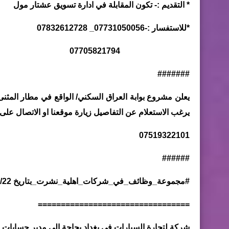
* التقديم :- تكون المقابلة في ادارة تسويق عشتار مول
*للاستفسار :-07731050056_ 07832612728
07705821794
#######
يعلن مشروع بوابة العراق السكني/ الواقع في مطار المث
يرغب الاستعلام عن التفاصيل زيارة موقعنا او الاتصال على 
07519322101
######
#مجموعة_وظائف_في_شركات_اهلية_نشرت_بتاريخ 2020/12/22
=================================
شركة لتجارة السيارات في بغداد بحاجة إلى مدير حسابات بخبرة لا تقل عن ٧ سنوات ف