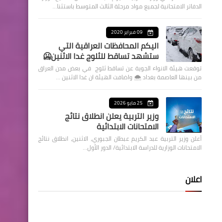
الدفاتر الامتحانية لجميع مواد مرحلة الثالث المتوسط باستثنا…
09 فبراير 2020
اليكم المحافظات العراقية التي
ستشهد تساقط للثلوج غدا الاثنين🥶
توقعت هيئة الانواء الجوية عن تساقط ثلوج في بعض مدن العراق
من بينها العاصمة بغداد ⁦🌨️⁩ واضافت الهيئة ان غدا الاثنين …
25 مايو 2026
وزير التربية يعلن انطلاق نتائج
الامتحانات الابتدائية
أعلن وزير التربية عبد الكريم عبطان الجبوري، الاثنين، انطلاق نتائج
الامتحانات الوزارية للدراسة الابتدائية/ الدور الأول…
اعلان