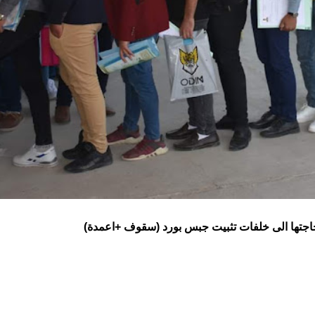
اجتها الى خلفات تثبيت جبس بورد (سقوف +اعمدة)