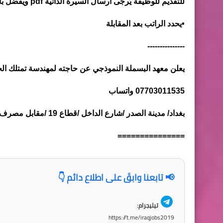
للتقديم للوظيفة يُرجى ارسال السيرة الذاتية pdf ويفضل بالغة العربية الى البريد الإلكتروني: ‏
•يحدد الراتب بعد المقابلة
---------------
يعلن معهد البسملة النموذجي عن حاجته لمهندسة تمتلك الخ
07703011535 واتساب
بغداد/ مدينة الصدر /شارع الداخل /قطاع 19 /مقابل مصرف 🏦 اشبيلية او مجاور صالون رغد
===============
📢 تابعنا وابقَ على اطلاع دائم 👇
تيليجرام:
https://t.me/iraqjobs2019