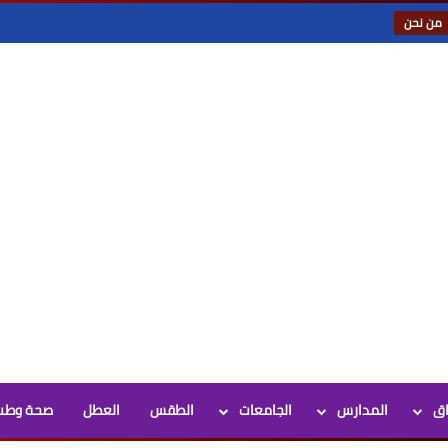
من نحن
اق
المدارس
الجامعات
الطقس
العطل
صحة وطب