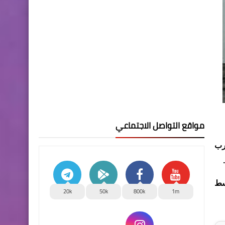
مواقع التواصل الاجتماعي
رب
سط
20k
50k
800k
1m