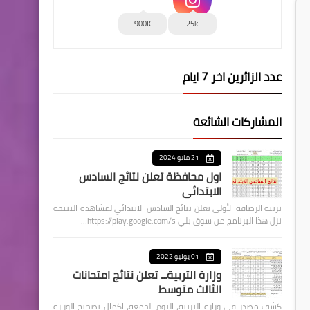
900K
25k
عدد الزائرين اخر 7 ايام
المشاركات الشائعة
21 مايو 2024
اول محافظة تعلن نتائج السادس
الابتدائي
تربية الرصافة الأولى تعلن نتائج السادس الابتدائي لمشاهدة النتيجة
نزل هذا البرنامج من سوق بلي https://play.google.com/s…
01 يوليو 2022
وزارة التربية... تعلن نتائج امتحانات
الثالث متوسط
كشف مصدر في وزارة التربية، اليوم الجمعة، اكمال تصحيح الوزارة