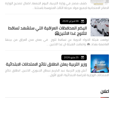
كشف مصدر في وزارة التربية، اليوم الجمعة، اكمال تصحيح الوزارة
الدفاتر الامتحانية لجميع مواد مرحلة الثالث المتوسط باستثنا…
09 فبراير 2020
اليكم المحافظات العراقية التي ستشهد تساقط
للثلوج غدا الاثنين🥶
توقعت هيئة الانواء الجوية عن تساقط ثلوج في بعض مدن العراق من بينها
العاصمة بغداد ⁦🌨️⁩ واضافت الهيئة ان غدا الاثنين …
25 مايو 2026
وزير التربية يعلن انطلاق نتائج الامتحانات الابتدائية
أعلن وزير التربية عبد الكريم عبطان الجبوري، الاثنين، انطلاق نتائج
الامتحانات الوزارية للدراسة الابتدائية/ الدور الأول…
اعلان