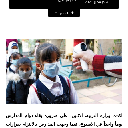
28 ديسمبر 2021
نتائج التعيينات
الحجم
العقود والاجور اليومية
الرواتب والقروض
الرواتب
القروض والسلف
المنح المالية
قطع الاراضي
اخبار العراق
الاخبار السياسية
اكدت وزارة التربية، الاثنين، على ضرورة بقاء دوام المدارس
الاخبار الامنية
يوماً واحداً في الاسبوع، فيما وجهت المدارس بالالتزام بقرارات