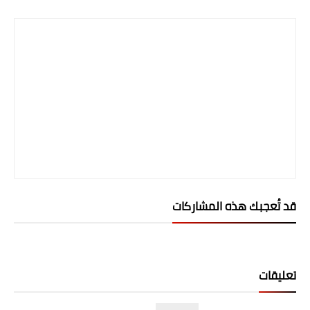
المرحلة الابتدائية
المرحلة المتوسطة
المرحلة الاعدادية
الجامعات
اخبار وقرارات وزارة التعليم
العالي
استمارة القبول المركزي
قد تُعجبك هذه المشاركات
نتائج القبول المركزي
الطقس
تعليقات
العطل