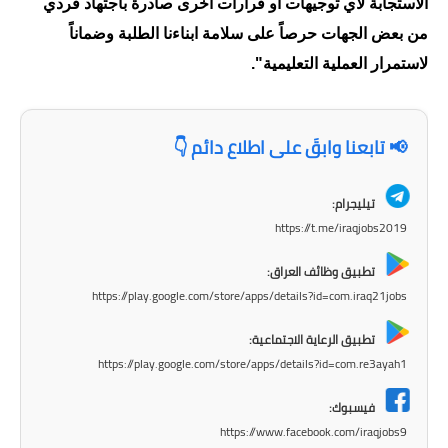
المرحلة الابتدائية
الاستجابة لاي توجيهات او قرارات اخرى صادرة باجتهاد فردي
من بعض الجهات حرصاً على سلامة ابناءنا الطلبة وضماناً
المرحلة المتوسطة
لاستمرار العملية التعليمية".
المرحلة الاعدادية
مرشحات
📢 تابعنا وابقَ على اطلاع دائم 👇
المرحلة الابتدائية
تيليجرام:
https://t.me/iraqjobs2019
المرحلة المتوسطة
تطبيق وظائف العراق:
المرحلة الاعدادية
https://play.google.com/store/apps/details?id=com.iraq21jobs
كتب مدرسية
تطبيق الرعاية الاجتماعية:
https://play.google.com/store/apps/details?id=com.re3ayah1
المرحلة الابتدائية
فيسبوك:
المرحلة المتوسطة
https://www.facebook.com/iraqjobs9