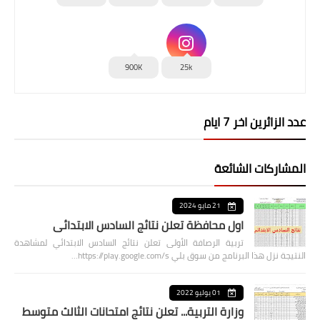
900K
25k
عدد الزائرين اخر 7 ايام
المشاركات الشائعة
21 مايو 2024
اول محافظة تعلن نتائج السادس الابتدائي
تربية الرصافة الأولى تعلن نتائج السادس الابتدائي لمشاهدة
النتيجة نزل هذا البرنامج من سوق بلي https://play.google.com/s…
01 يوليو 2022
وزارة التربية... تعلن نتائج امتحانات الثالث متوسط