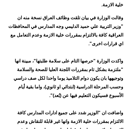
خلية الازمة.
الاخبار الاقتصادية
وقالت الوزارة في بيان تلقت وظائف العراق نسخة منه ان
الاخبار الرياضية
"وزير التربية علي حميد الدليمي وجه المدارس في المحافظات
العراقية كافة بالالتزام بمقررات خلية الازمة وعدم التعامل مع
المدارس
اي قرارات اخرى".
اخبار وقرارات وزارة التربية
واكدت الوزارة "حرصها التام على سلامة طلبتها"، مبينة انها
نتائج الامتحانات
"ملتزمة بشكل تام بمقررات اللجنة العليا للصحة والسلامة
المرحلة الابتدائية
وتوجيهها بان يكون دوام التلاميذ يوما واحدا لكل صف دراسي
وحسب المرحلة الدراسية (ابتدائي او ثانوي)، واما بقية أيام
المرحلة المتوسطة
الأسبوع فسيكون التعليم فيها عن (بُعد)".
المرحلة الاعدادية
واضافت ان "الوزير شدد على جميع ادارات المدارس كافة
اسئلة وزارية
الالتزام بمقررات خلية الازمة وانها غير قابلة للنقاش وعدم