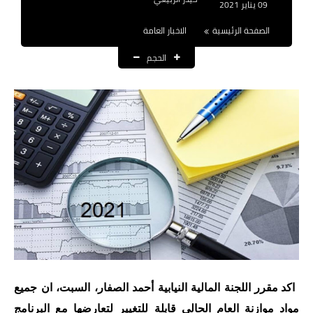
09 يناير 2021
نتائج التعيينات
الصفحة الرئيسية
الاخبار العامة
العقود والاجور اليومية
الحجم
الرواتب والقروض
الرواتب
القروض والسلف
المنح المالية
قطع الاراضي
اخبار العراق
الاخبار السياسية
اكد مقرر اللجنة المالية النيابية أحمد الصفار، السبت، ان جميع
الاخبار الامنية
مواد موازنة العام الحالي قابلة للتغيير لتعارضها مع البرنامج