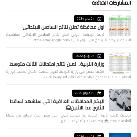
المشاركات الشائعة
21 مايو 2024
اول محافظة تعلن نتائج السادس الابتدائي
تربية الرصافة الأولى تعلن نتائج السادس الابتدائي لمشاهدة
النتيجة نزل هذا البرنامج من سوق بلي https://play.google.com/s…
01 يوليو 2022
وزارة التربية... تعلن نتائج امتحانات الثالث متوسط
كشف مصدر في وزارة التربية، اليوم الجمعة، اكمال تصحيح الوزارة
الدفاتر الامتحانية لجميع مواد مرحلة الثالث المتوسط باستثنا…
09 فبراير 2020
اليكم المحافظات العراقية التي ستشهد تساقط
للثلوج غدا الاثنين🥶
توقعت هيئة الانواء الجوية عن تساقط ثلوج في بعض مدن العراق من بينها
العاصمة بغداد ⁦🌨️⁩ واضافت الهيئة ان غدا الاثنين …
25 مايو 2026