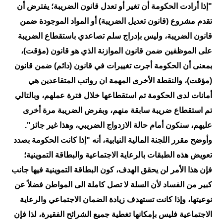
المرحلة الاعدادية
"إذا أرادت الحكومة أن تغير أو تعدل قانون الضريبة؛ يفترض أن
تقدم مشروع (قانون تعديل الضريبة) أو المواد الموجودة ضمن
ملازم دراسية
قانون الضريبة، وليس بإدراج سلم تصاعدي باستقطاع الضريبة
المرحلة الابتدائية
على الموظفين ضمن قانون الموازنة الذي هو قانون (مؤقت)،
بمعنى أن الحكومة أجرت تغييرات في قانون (دائم) ضمن قانون
المرحلة المتوسطة
(مؤقت)، والنقطة الأخرى المهمة ان رواتب المتقاعدين هي
أمانات لدى الحكومة تم استقطاعها خلال فترة عملهم، وبالتالي
المرحلة الاعدادية
تم استقطاع ضريبة سابقة منهم، وبفرض الضريبة مرة أخرى
دروس
عليهم، سنكون أمام حالة الازدواج الضريبي، وهذا غير جائز".
وأوضح مقرر اللجنة المالية النيابية، أنه "إذا كانت الحكومة بصدد
المرحلة الابتدائية
تعويض هذه الطبقات بالرعاية الاجتماعية والبطاقة التموينية؛
المرحلة المتوسطة
فإن هذا الأمر لن يحقق الهدف، كون البطاقة التموينية فيها جانب
كبير من الفساد لأن السلة لا تصل كاملة الى المواطن فضلاً عن
المرحلة الاعدادية
نوعيتها، وإذا كانت تستهدف زيادة الضمان الاجتماعي والرعاية
مواضيع انشاء
الاجتماعية فليس بإمكانها تغطية جميع الشرائح الفقيرة، لذا فإن