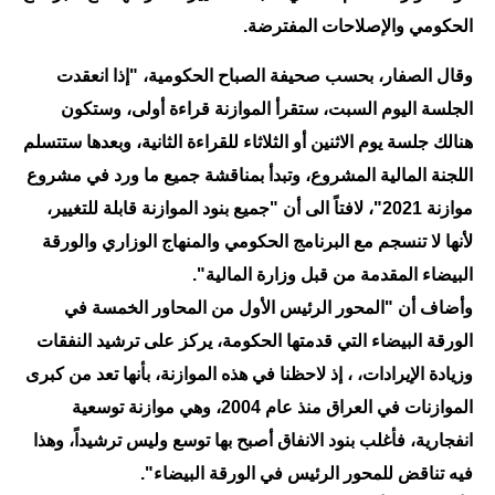
الحكومي والإصلاحات المفترضة.
الاخبار الاقتصادية
وقال الصفار، بحسب صحيفة الصباح الحكومية، "إذا انعقدت
الاخبار الرياضية
الجلسة اليوم السبت، ستقرأ الموازنة قراءة أولى، وستكون
المدارس
هنالك جلسة يوم الاثنين أو الثلاثاء للقراءة الثانية، وبعدها ستتسلم
اللجنة المالية المشروع، وتبدأ بمناقشة جميع ما ورد في مشروع
اخبار وقرارات وزارة التربية
موازنة 2021"، لافتاً الى أن "جميع بنود الموازنة قابلة للتغيير،
نتائج الامتحانات
لأنها لا تنسجم مع البرنامج الحكومي والمنهاج الوزاري والورقة
البيضاء المقدمة من قبل وزارة المالية".
المرحلة الابتدائية
وأضاف أن "المحور الرئيس الأول من المحاور الخمسة في
المرحلة المتوسطة
الورقة البيضاء التي قدمتها الحكومة، يركز على ترشيد النفقات
وزيادة الإيرادات، ، إذ لاحظنا في هذه الموازنة، بأنها تعد من كبرى
المرحلة الاعدادية
الموازنات في العراق منذ عام 2004، وهي موازنة توسعية
انفجارية، فأغلب بنود الانفاق أصبح بها توسع وليس ترشيداً، وهذا
اسئلة وزارية
فيه تناقض للمحور الرئيس في الورقة البيضاء".