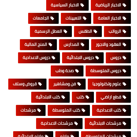
الاخبار الرياضية
الاخبار السياسية
الاخبار العامة
التعيينات
الجامعات
الرواتب
الطقس
العطل الرسمية
العقود والاجور
المدارس
المنح المالية
دروس
دروس الابتدائية
دروس الاعدادية
دروس المتوسطة
صحة وطب
علوم وتكنولوجيا
فن ومشاهير
قروض وسلف
قطع اراضي
كتب
كتب الابتدائية
كتب الاعدادية
كتب المتوسطة
مرشحات
مرشحات الابتدائية
مرشحات الاعدادية
مرشحات المتوسطة
ملازم
ملازم الابتدائية