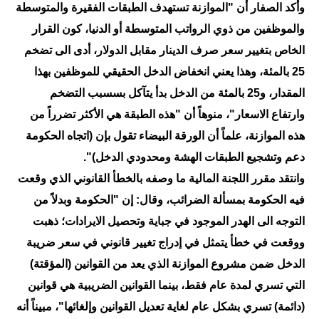
المرحلة الابتدائية
وأكد الصفار أن "الموازنة تستهدف الطبقات الفقيرة والمتوسطة
والموظفين من ذوي الرواتب المتوسطة أو الدنيا، كون القرار
المرحلة المتوسطة
الخاص بتغيير سعر صرف الدينار مقابل الدولار، أدى الى تضخم
المرحلة الاعدادية
25 بالمئة، وهذا يعني انخفاض الدخل الحقيقي للموظفين بهذا
المقدار، و25 بالمئة من الدخل بدأ يتآكل بسسبب التضخم
مرشحات
وارتفاع الاسعار"، منوهاً أن "هذه الطبقة هي الأكثر تضرراً من
المرحلة الابتدائية
هذه الموازنة، علماً أن الورقة البيضاء تقول بإن (اتجاه الحكومة
دعم وتشجيع الطبقات الهشة ومحدودي الدخل)".
المرحلة المتوسطة
وانتقد مقرر اللجنة المالية ما وصفه بالخطأ القانوني الذي وقعت
المرحلة الاعدادية
فيه الحكومة بمسألة الضرائب، وقال: إن "الحكومة وبدلاً من
التوجه الى الهدر الموجود في جباية وتحصيل الايرادات؛ ذهبت
كتب مدرسية
ووقعت في خطأ يتمثل في إدراج تغيير قانوني في سعر ضريبة
المرحلة الابتدائية
الدخل ضمن مشروع الموازنة الذي يعد من القوانين (المؤقتة)
التي تسري لمدة عام فقط، بينما القوانين الضريبية هي قوانين
المرحلة المتوسطة
(دائمة) تسري بشكل عام لغاية تعديل القوانين وإلغائها"، مبيناً أنه