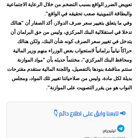
تعويض الضرر الواقع بسبب التضخم من خلال الرعاية الاجتماعية
المرحلة الابتدائية
والبطاقة التموينية صعب تحقيقه في الواقع".
المرحلة المتوسطة
وفي ما يتعلق بتغيير سعر صرف الدولار، أكد الصفار أن "هنالك
تدخلا في استقلالية البنك المركزي، وليس من حق البرلمان أن
المرحلة الاعدادية
يتدخل في تغيير سعر الصرف كونه شأن البنك، ولكن هنالك
الجامعات
حراكاً نيابياً برلمانياً لاستجواب بعض الوزراء منهم وزير المالية
ومحافظ البنك المركزي"، مختتماً حديثه بأن "مواد الموازنة
اخبار وقرارات وزارة التعليم
ستتم مناقشة بنودها بالتفصيل، واللجنة المالية ستقدم مقترحات
العالي
بديلة لكل مادة، وليس من صلاحياتنا تغيير تلك المواد، ومجلس
استمارة القبول المركزي
النواب هو من يقرر التصويت على الموازنة".
نتائج القبول المركزي
📢 تابعنا وابقَ على اطلاع دائم 👇
الطقس
العطل
تيليجرام: