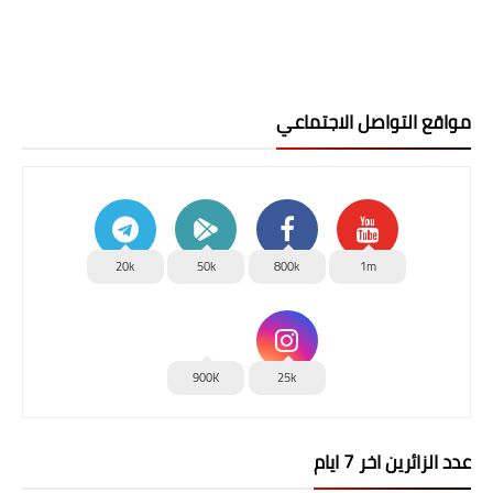
مواقع التواصل الاجتماعي
20k
50k
800k
1m
900K
25k
عدد الزائرين اخر 7 ايام