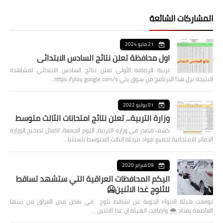
المشاركات الشائعة
21 مايو 2024
اول محافظة تعلن نتائج السادس الابتدائي
تربية الرصافة الأولى تعلن نتائج السادس الابتدائي لمشاهدة
النتيجة نزل هذا البرنامج من سوق بلي https://play.google.com/s…
01 يوليو 2022
وزارة التربية... تعلن نتائج امتحانات الثالث متوسط
كشف مصدر في وزارة التربية، اليوم الجمعة، اكمال تصحيح الوزارة
الدفاتر الامتحانية لجميع مواد مرحلة الثالث المتوسط باستثنا…
09 فبراير 2020
اليكم المحافظات العراقية التي ستشهد تساقط
للثلوج غدا الاثنين🥶
توقعت هيئة الانواء الجوية عن تساقط ثلوج في بعض مدن العراق من بينها
العاصمة بغداد ⁦🌨️⁩ واضافت الهيئة ان غدا الاثنين …