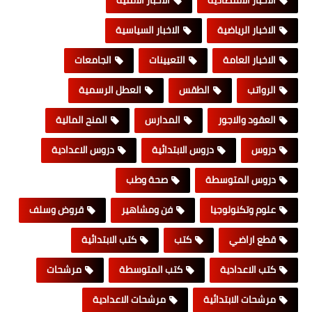
الاخبار الاقتصادية
الاخبار الامنية
الاخبار الرياضية
الاخبار السياسية
الاخبار العامة
التعيينات
الجامعات
الرواتب
الطقس
العطل الرسمية
العقود والاجور
المدارس
المنح المالية
دروس
دروس الابتدائية
دروس الاعدادية
دروس المتوسطة
صحة وطب
علوم وتكنولوجيا
فن ومشاهير
قروض وسلف
قطع اراضي
كتب
كتب الابتدائية
كتب الاعدادية
كتب المتوسطة
مرشحات
مرشحات الابتدائية
مرشحات الاعدادية