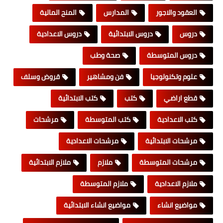
العقود والاجور
المدارس
المنح المالية
دروس
دروس الابتدائية
دروس الاعدادية
دروس المتوسطة
صحة وطب
علوم وتكنولوجيا
فن ومشاهير
قروض وسلف
قطع اراضي
كتب
كتب الابتدائية
كتب الاعدادية
كتب المتوسطة
مرشحات
مرشحات الابتدائية
مرشحات الاعدادية
مرشحات المتوسطة
ملازم
ملازم الابتدائية
ملازم الاعدادية
ملازم المتوسطة
مواضيع انشاء
مواضيع انشاء الابتدائية