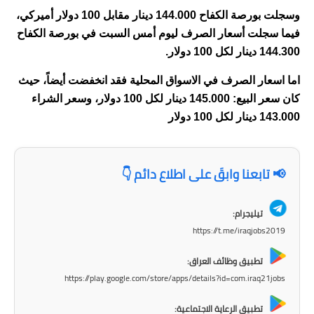
وسجلت بورصة الكفاح 144.000 دينار مقابل 100 دولار أميركي،
الاخبار الاقتصادية
فيما سجلت أسعار الصرف ليوم أمس السبت في بورصة الكفاح
144.300 دينار لكل 100 دولار.
الاخبار الرياضية
اما اسعار الصرف في الاسواق المحلية فقد انخفضت أيضاً، حيث
المدارس
كان سعر البيع: 145.000 دينار لكل 100 دولار، وسعر الشراء
143.000 دينار لكل 100 دولار
اخبار وقرارات وزارة التربية
نتائج الامتحانات
📢 تابعنا وابقَ على اطلاع دائم 👇
المرحلة الابتدائية
تيليجرام:
المرحلة المتوسطة
https://t.me/iraqjobs2019
المرحلة الاعدادية
تطبيق وظائف العراق:
https://play.google.com/store/apps/details?id=com.iraq21jobs
اسئلة وزارية
تطبيق الرعاية الاجتماعية: