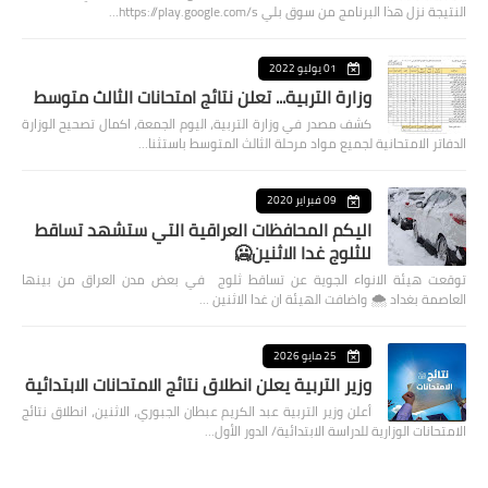
النتيجة نزل هذا البرنامج من سوق بلي https://play.google.com/s…
01 يوليو 2022
وزارة التربية... تعلن نتائج امتحانات الثالث متوسط
كشف مصدر في وزارة التربية، اليوم الجمعة، اكمال تصحيح الوزارة
الدفاتر الامتحانية لجميع مواد مرحلة الثالث المتوسط باستثنا…
09 فبراير 2020
اليكم المحافظات العراقية التي ستشهد تساقط
للثلوج غدا الاثنين🥶
توقعت هيئة الانواء الجوية عن تساقط ثلوج في بعض مدن العراق من بينها
العاصمة بغداد ⁦🌨️⁩ واضافت الهيئة ان غدا الاثنين …
25 مايو 2026
وزير التربية يعلن انطلاق نتائج الامتحانات الابتدائية
أعلن وزير التربية عبد الكريم عبطان الجبوري، الاثنين، انطلاق نتائج
الامتحانات الوزارية للدراسة الابتدائية/ الدور الأول…