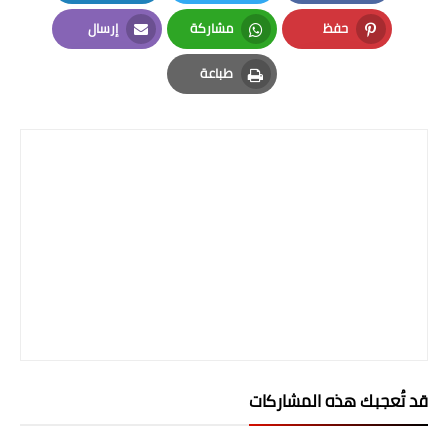
LinkedIn
Twitter
Facebook
المرحلة الابتدائية
حفظ
مشاركة
إرسال
Email
Whatsapp
Pinterest
المرحلة المتوسطة
طباعة
Print
المرحلة الاعدادية
الجامعات
اخبار وقرارات وزارة التعليم
العالي
استمارة القبول المركزي
نتائج القبول المركزي
الطقس
قد تُعجبك هذه المشاركات
العطل