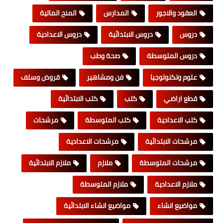
العقود والاجور
المدارس
المنح المالية
دروس
دروس الابتدائية
دروس الاعدادية
دروس المتوسطة
صحة وطب
علوم وتكنولوجيا
فن ومشاهير
قروض وسلف
قطع اراضي
كتب
كتب الابتدائية
كتب الاعدادية
كتب المتوسطة
مرشحات
مرشحات الابتدائية
مرشحات الاعدادية
مرشحات المتوسطة
ملازم
ملازم الابتدائية
ملازم الاعدادية
ملازم المتوسطة
مواضيع انشاء
مواضيع انشاء الابتدائية