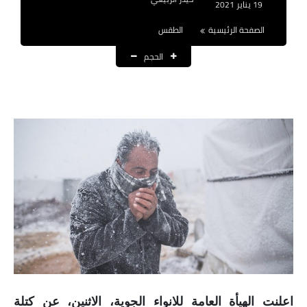
19 يناير 2021
نتائج التعيينات
الصفحة الرئيسية
الطقس
العقود والاجور اليومية
الحجم
الرواتب والقروض
الرواتب
القروض والسلف
المنح المالية
قطع الاراضي
اخبار العراق
الاخبار السياسية
الاخبار الامنية
اعلنت الهيأة العامة للانواء الجوية، الاثنين، عن كتلة