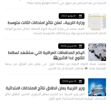
النتيجة نزل هذا البرنامج من سوق بلي https://play.google.com/s…
01 يوليو 2022
وزارة التربية... تعلن نتائج امتحانات الثالث متوسط
كشف مصدر في وزارة التربية، اليوم الجمعة، اكمال تصحيح الوزارة
الدفاتر الامتحانية لجميع مواد مرحلة الثالث المتوسط باستثنا…
09 فبراير 2020
اليكم المحافظات العراقية التي ستشهد تساقط
للثلوج غدا الاثنين🥶
توقعت هيئة الانواء الجوية عن تساقط ثلوج في بعض مدن العراق من بينها
العاصمة بغداد ⁦🌨️⁩ واضافت الهيئة ان غدا الاثنين …
25 مايو 2026
وزير التربية يعلن انطلاق نتائج الامتحانات الابتدائية
أعلن وزير التربية عبد الكريم عبطان الجبوري، الاثنين، انطلاق نتائج
الامتحانات الوزارية للدراسة الابتدائية/ الدور الأول…