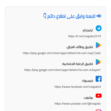
المرحلة الابتدائية
المرحلة المتوسطة
📢 تابعنا وابقَ على اطلاع دائم 👇
المرحلة الاعدادية
تيليجرام:
مرشحات
https://t.me/iraqjobs2019
المرحلة الابتدائية
تطبيق وظائف العراق:
https://play.google.com/store/apps/details?id=com.iraq21jobs
المرحلة المتوسطة
تطبيق الرعاية الاجتماعية:
المرحلة الاعدادية
https://play.google.com/store/apps/details?id=com.re3ayah1
كتب مدرسية
فيسبوك:
https://www.facebook.com/iraqjobs9
المرحلة الابتدائية
يوتيوب:
المرحلة المتوسطة
https://www.youtube.com/@iraqjobs