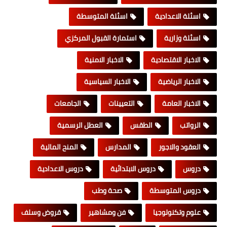
اسئلة الاعدادية
اسئلة المتوسطة
اسئلة وزارية
استمارة القبول المركزي
الاخبار الاقتصادية
الاخبار الامنية
الاخبار الرياضية
الاخبار السياسية
الاخبار العامة
التعيينات
الجامعات
الرواتب
الطقس
العطل الرسمية
العقود والاجور
المدارس
المنح المالية
دروس
دروس الابتدائية
دروس الاعدادية
دروس المتوسطة
صحة وطب
علوم وتكنولوجيا
فن ومشاهير
قروض وسلف