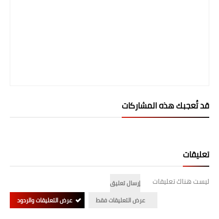
المرحلة الابتدائية
المرحلة المتوسطة
المرحلة الاعدادية
الجامعات
اخبار وقرارات وزارة التعليم
قد تُعجبك هذه المشاركات
العالي
استمارة القبول المركزي
تعليقات
نتائج القبول المركزي
ليست هناك تعليقات
الطقس
إرسال تعليق
عرض التعليقات فقط
عرض التعليقات والردود
العطل