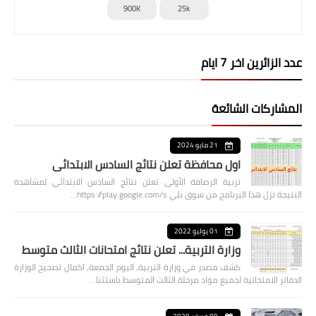
900K
25k
عدد الزائرين اخر 7 ايام
المشاركات الشائعة
21 مايو 2024
اول محافظة تعلن نتائج السادس الابتدائي
تربية الرصافة الأولى تعلن نتائج السادس الابتدائي لمشاهدة
النتيجة نزل هذا البرنامج من سوق بلي https://play.google.com/s…
01 يوليو 2022
وزارة التربية... تعلن نتائج امتحانات الثالث متوسط
كشف مصدر في وزارة التربية، اليوم الجمعة، اكمال تصحيح الوزارة
الدفاتر الامتحانية لجميع مواد مرحلة الثالث المتوسط باستثنا…