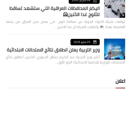
09 فبراير 2020
اليكم المحافظات العراقية التي ستشهد تساقط
للثلوج غدا الاثنين🥶
توقعت هيئة الانواء الجوية عن تساقط ثلوج في بعض مدن العراق من بينها
العاصمة بغداد ⁦🌨️⁩ واضافت الهيئة ان غدا الاثنين …
25 مايو 2026
وزير التربية يعلن انطلاق نتائج الامتحانات الابتدائية
أعلن وزير التربية عبد الكريم عبطان الجبوري، الاثنين، انطلاق نتائج
الامتحانات الوزارية للدراسة الابتدائية/ الدور الأول…
اعلان