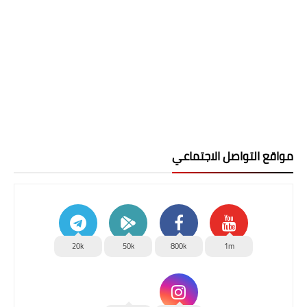
مواقع التواصل الاجتماعي
20k
50k
800k
1m