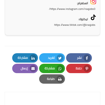
المرحلة الاعدادية
انستغرام:
https://www.instagram.com/iraqjobs0/
ملازم دراسية
تيكتوك:
المرحلة الابتدائية
https://www.tiktok.com/@iraqjobs
المرحلة المتوسطة
المرحلة الاعدادية
دروس
نشر
تغريد
مشاركة
LinkedIn
Twitter
Facebook
المرحلة الابتدائية
حفظ
مشاركة
إرسال
Email
Whatsapp
Pinterest
المرحلة المتوسطة
طباعة
Print
المرحلة الاعدادية
مواضيع انشاء