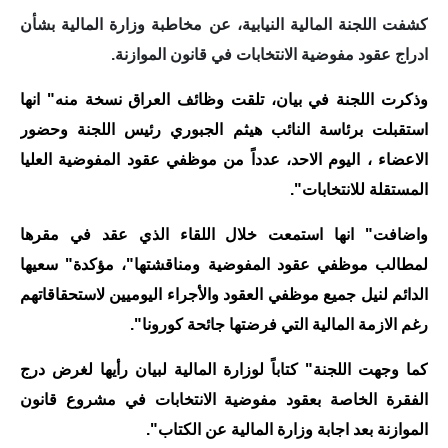
كشفت اللجنة المالية النيابية، عن مخاطبة وزارة المالية بشأن
الاخبار الاقتصادية
ادراج عقود مفوضية الانتخابات في قانون الموازنة.
الاخبار الرياضية
وذكرت اللجنة في بيان، تلقت وظائف العراق نسخة منه" انها
المدارس
استقبلت برئاسة النائب هيثم الجبوري رئيس اللجنة وحضور
الاعضاء ، اليوم الاحد، عدداً من موظفي عقود المفوضية العليا
اخبار وقرارات وزارة التربية
المستقلة للانتخابات".
نتائج الامتحانات
واضافت" انها استمعت خلال اللقاء الذي عقد في مقرها
المرحلة الابتدائية
لمطالب موظفي عقود المفوضية ومناقشتها"، مؤكدة" سعيها
الدائم لنيل جميع موظفي العقود والأجراء اليوميين لاستحقاقاتهم
المرحلة المتوسطة
رغم الازمة المالية التي فرضتها جائحة كورونا".
المرحلة الاعدادية
كما وجهت اللجنة" كتاباً لوزارة المالية لبيان رأيها لغرض درج
الفقرة الخاصة بعقود مفوضية الانتخابات في مشروع قانون
اسئلة وزارية
الموازنة بعد اجابة وزارة المالية عن الكتاب".