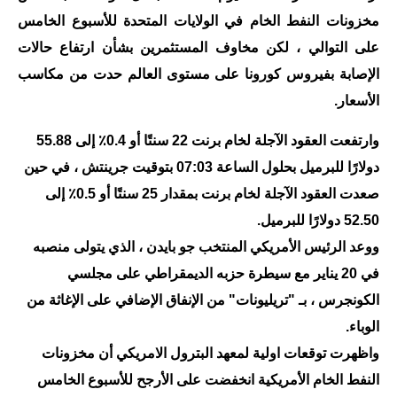
مخزونات النفط الخام في الولايات المتحدة للأسبوع الخامس
الاخبار الاقتصادية
على التوالي ، لكن مخاوف المستثمرين بشأن ارتفاع حالات
الاخبار الرياضية
الإصابة بفيروس كورونا على مستوى العالم حدت من مكاسب
الأسعار.
المدارس
وارتفعت العقود الآجلة لخام برنت 22 سنتًا أو 0.4٪ إلى 55.88
اخبار وقرارات وزارة التربية
دولارًا للبرميل بحلول الساعة 07:03 بتوقيت جرينتش ، في حين
نتائج الامتحانات
صعدت العقود الآجلة لخام برنت بمقدار 25 سنتًا أو 0.5٪ إلى
52.50 دولارًا للبرميل.
المرحلة الابتدائية
ووعد الرئيس الأمريكي المنتخب جو بايدن ، الذي يتولى منصبه
المرحلة المتوسطة
في 20 يناير مع سيطرة حزبه الديمقراطي على مجلسي
الكونجرس ، بـ "تريليونات" من الإنفاق الإضافي على الإغاثة من
المرحلة الاعدادية
الوباء.
واظهرت توقعات اولية لمعهد البترول الامريكي أن مخزونات
اسئلة وزارية
النفط الخام الأمريكية انخفضت على الأرجح للأسبوع الخامس