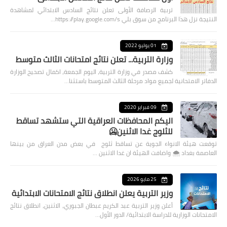
تربية الرصافة الأولى تعلن نتائج السادس الابتدائي لمشاهدة
النتيجة نزل هذا البرنامج من سوق بلي https://play.google.com/s…
01 يوليو 2022
وزارة التربية... تعلن نتائج امتحانات الثالث متوسط
كشف مصدر في وزارة التربية، اليوم الجمعة، اكمال تصحيح الوزارة
الدفاتر الامتحانية لجميع مواد مرحلة الثالث المتوسط باستثنا…
09 فبراير 2020
اليكم المحافظات العراقية التي ستشهد تساقط
للثلوج غدا الاثنين🥶
توقعت هيئة الانواء الجوية عن تساقط ثلوج في بعض مدن العراق من بينها
العاصمة بغداد ⁦🌨️⁩ واضافت الهيئة ان غدا الاثنين …
25 مايو 2026
وزير التربية يعلن انطلاق نتائج الامتحانات الابتدائية
أعلن وزير التربية عبد الكريم عبطان الجبوري، الاثنين، انطلاق نتائج
الامتحانات الوزارية للدراسة الابتدائية/ الدور الأول…