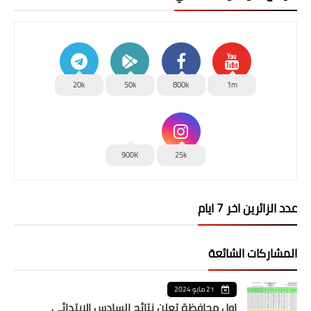
20k
50k
800k
1m
900K
25k
عدد الزائرين اخر 7 ايام
المشاركات الشائعة
21 مايو 2024
اول محافظة تعلن نتائج السادس الابتدائي