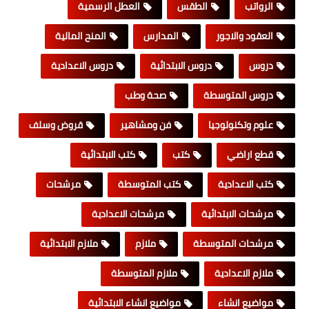
الرواتب
الطقس
العطل الرسمية
العقود والاجور
المدارس
المنح المالية
دروس
دروس الابتدائية
دروس الاعدادية
دروس المتوسطة
صحة وطب
علوم وتكنولوجيا
فن ومشاهير
قروض وسلف
قطع اراضي
كتب
كتب الابتدائية
كتب الاعدادية
كتب المتوسطة
مرشحات
مرشحات الابتدائية
مرشحات الاعدادية
مرشحات المتوسطة
ملازم
ملازم الابتدائية
ملازم الاعدادية
ملازم المتوسطة
مواضيع انشاء
مواضيع انشاء الابتدائية