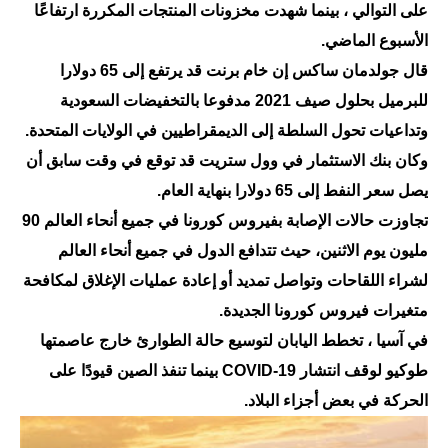
المرحلة الابتدائية
على التوالي ، بينما شهدت مخزونات المنتجات المكررة ارتفاعًا
الأسبوع الماضي.
المرحلة المتوسطة
قال جولدمان ساكس إن خام برنت قد يرتفع إلى 65 دولارا
المرحلة الاعدادية
للبرميل بحلول صيف 2021 مدفوعا بالتخفيضات السعودية
وتداعيات تحول السلطة إلى الديمقراطيين في الولايات المتحدة.
مرشحات
وكان بنك الاستثمار في وول ستريت قد توقع في وقت سابق أن
المرحلة الابتدائية
يصل سعر النفط إلى 65 دولارا بنهاية العام.
تجاوزت حالات الإصابة بفيروس كورونا في جميع أنحاء العالم 90
المرحلة المتوسطة
مليون يوم الاثنين، حيث تتدافع الدول في جميع أنحاء العالم
المرحلة الاعدادية
لشراء اللقاحات وتواصل تمديد أو إعادة عمليات الإغلاق لمكافحة
متغيرات فيروس كورونا الجديدة.
كتب مدرسية
في آسيا ، تخطط اليابان لتوسيع حالة الطوارئ خارج عاصمتها
المرحلة الابتدائية
طوكيو لوقف انتشار COVID-19 بينما تنفذ الصين قيودًا على
الحركة في بعض أجزاء البلاد.
المرحلة المتوسطة