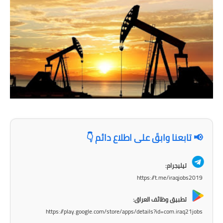
المرحلة الاعدادية
ملازم دراسية
المرحلة الابتدائية
المرحلة المتوسطة
المرحلة الاعدادية
دروس
📢 تابعنا وابقَ على اطلاع دائم 👇
المرحلة الابتدائية
تيليجرام:
المرحلة المتوسطة
https://t.me/iraqjobs2019
المرحلة الاعدادية
تطبيق وظائف العراق:
https://play.google.com/store/apps/details?id=com.iraq21jobs
مواضيع انشاء