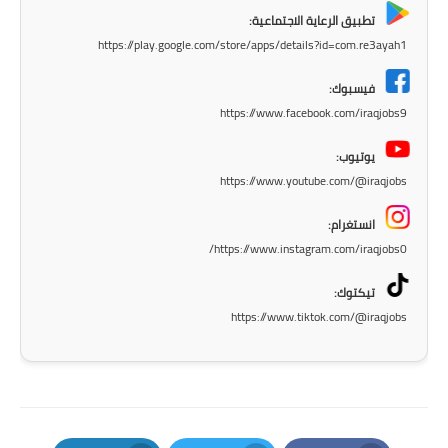
تطبيق الرعاية الاجتماعية:
المرحلة الابتدائية
https://play.google.com/store/apps/details?id=com.re3ayah1
المرحلة المتوسطة
فيسبوك:
https://www.facebook.com/iraqjobs9
المرحلة الاعدادية
يوتيوب:
الجامعات
https://www.youtube.com/@iraqjobs
اخبار وقرارات وزارة التعليم
انستغرام:
العالي
https://www.instagram.com/iraqjobs0/
استمارة القبول المركزي
تيكتوك:
https://www.tiktok.com/@iraqjobs
نتائج القبول المركزي
الطقس
العطل